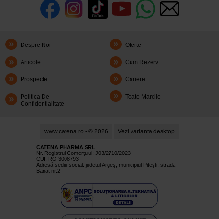
Despre Noi
Oferte
Articole
Cum Rezerv
Prospecte
Cariere
Politica De
Toate Marcile
Confidentialitate
www.catena.ro - © 2026
Vezi varianta desktop
CATENA PHARMA SRL
Nr. Registrul Comerţului: J03/2710/2023
CUI: RO 3008793
Adresă sediu social: judetul Argeş, municipiul Piteşti, strada
Banat nr.2