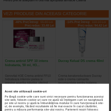
*Pentru pret te asteptam in cea mai apropiata farmacie Catena
VEZI PRODUSE DIN ACEEASI CATEGORIE
-40% Preț întreg:
55.80 Lei
-14% Preț întreg:
110.10 Lei
Preț redus: 33.48 Lei
Preț redus: 94.42 Lei
Crema antirid SPF 10 intens
Ducray Kelual DS crema 40ml
hidratanta, 50 ml, H3…
Gerovital H3E Crema antirid FP10
Crema keratoreductoare Ducray
hidrateaza intensiv pielea si
este o crema calmanta
previne aparitia ridurilor, oferind…
recomandata pentru tratarea…
Acest site utilizează cookie-uri
Pe lângă cookie-urile care sunt strict necesare pentru funcționarea acestui
site web, folosim cookie-uri care ne ajută să înțelegem cum se navighează
pe site-ul nostru și ajută la îmbunătățirea modului în care funcționează site-
-30% Preț întreg:
129,30 Lei
-20% Preț întreg:
108.30 Lei
ul, de exemplu, făcând rezultatele să fie mai exacte în cazul căutărilor,
Preț redus: 90.51 Lei
Preț redus: 86.64 Lei
pentru a măsura performanța site-ului nostru. Partenerii noștri folosesc