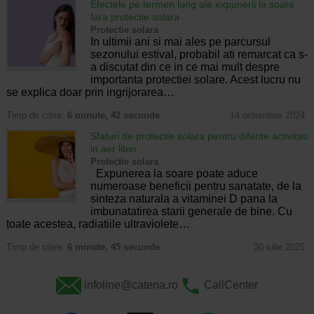
Efectele pe termen lung ale expunerii la soare
fara protectie solara
Protectie solara
In ultimii ani si mai ales pe parcursul
sezonului estival, probabil ati remarcat ca s-
a discutat din ce in ce mai mult despre
importanta protectiei solare. Acest lucru nu
se explica doar prin ingrijorarea…
Timp de citire:
6 minute, 42 secunde
14 octombrie 2024
Sfaturi de protectie solara pentru diferite activitati
in aer liber
Protectie solara
Expunerea la soare poate aduce
numeroase beneficii pentru sanatate, de la
sinteza naturala a vitaminei D pana la
imbunatatirea starii generale de bine. Cu
toate acestea, radiatiile ultraviolete…
Timp de citire:
6 minute, 45 secunde
30 iulie 2025
infoline@catena.ro
CallCenter