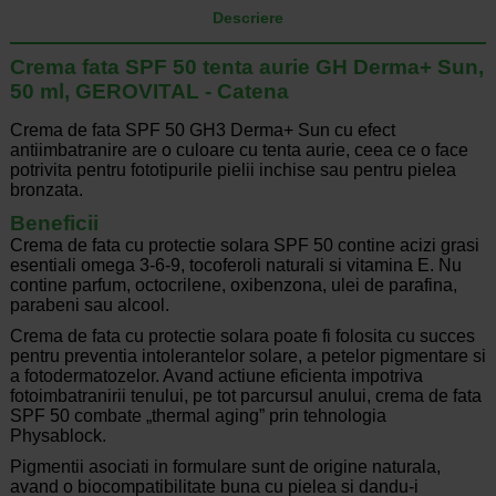
Descriere
Crema fata SPF 50 tenta aurie GH Derma+ Sun,
50 ml, GEROVITAL - Catena
Crema de fata SPF 50 GH3 Derma+ Sun cu efect
antiimbatranire are o culoare cu tenta aurie, ceea ce o face
potrivita pentru fototipurile pielii inchise sau pentru pielea
bronzata.
Beneficii
Crema de fata cu protectie solara SPF 50 contine acizi grasi
esentiali omega 3-6-9, tocoferoli naturali si vitamina E. Nu
contine parfum, octocrilene, oxibenzona, ulei de parafina,
parabeni sau alcool.
Crema de fata cu protectie solara poate fi folosita cu succes
pentru preventia intolerantelor solare, a petelor pigmentare si
a fotodermatozelor. Avand actiune eficienta impotriva
fotoimbatranirii tenului, pe tot parcursul anului, crema de fata
SPF 50 combate „thermal aging” prin tehnologia
Physablock.
Pigmentii asociati in formulare sunt de origine naturala,
avand o biocompatibilitate buna cu pielea si dandu-i