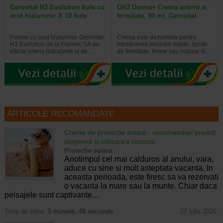
Gerovital H3 Evolution fiole cu
GH3 Derma+ Crema antirid si
acid hialuronic X 10 fiole
fermitate, 50 ml, Gerovital
Fiolele cu acid hialuronic Gerovital
Crema este dezvoltata pentru
H3 Evolution de la Farmec SA au
intretinerea tenurilor ridate, lipsite
efecte intens hidratante si de…
de fermitate, tinere sau mature si…
ARTICOLE RECOMANDATE
Crema de protectie solara - recomandari privind
alegerea si utilizarea corecta
Protectie solara
Anotimpul cel mai calduros al anului, vara,
aduce cu sine si mult asteptata vacanta. In
aceasta perioada, este firesc sa va rezervati
o vacanta la mare sau la munte. Chiar daca
peisajele sunt captivante…
Timp de citire:
5 minute, 48 secunde
27 iulie 2026