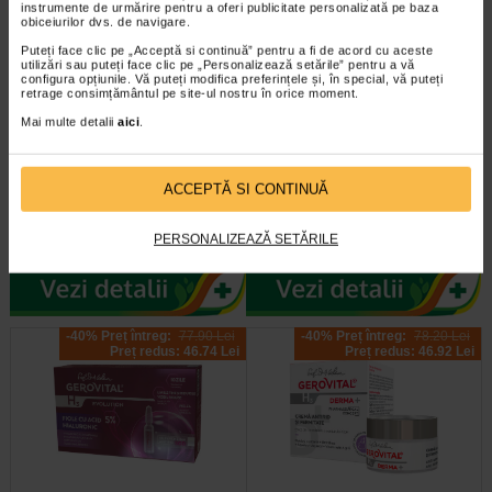
instrumente de urmărire pentru a oferi publicitate personalizată pe baza
obiceiurilor dvs. de navigare.
Puteți face clic pe „Acceptă si continuă” pentru a fi de acord cu aceste
utilizări sau puteți face clic pe „Personalizează setările” pentru a vă
configura opțiunile. Vă puteți modifica preferințele și, în special, vă puteți
retrage consimțământul pe site-ul nostru în orice moment.
Mai multe detalii
aici
.
Sebium Gel Spumant pentru
Bioderma Sensibio H2O
curatarea tenului gras X 500 ml
Solutie Micelara X 500 ml
ACCEPTĂ SI CONTINUĂ
Bioderma Sebium Gel Spumant
Solutia Micelara Sensibio H2O de
este solutia ideala pentru curatarea
la Bioderma este recomandata atat
PERSONALIZEAZĂ SETĂRILE
tenului gras. Formula sa…
pentru demachierea tenului cat si…
-40% Preț întreg:
77.90 Lei
-40% Preț întreg:
78.20 Lei
Preț redus: 46.74 Lei
Preț redus: 46.92 Lei