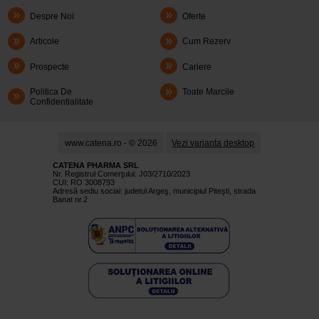
Despre Noi
Oferte
Articole
Cum Rezerv
Prospecte
Cariere
Politica De
Toate Marcile
Confidentialitate
www.catena.ro - © 2026
Vezi varianta desktop
CATENA PHARMA SRL
Nr. Registrul Comerţului: J03/2710/2023
CUI: RO 3008793
Adresă sediu social: judetul Argeş, municipiul Piteşti, strada
Banat nr.2