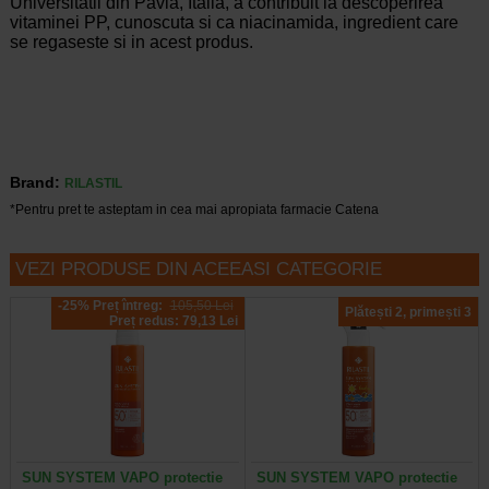
Universitatii din Pavia, Italia, a contribuit la descoperirea
vitaminei PP, cunoscuta si ca niacinamida, ingredient care
se regaseste si in acest produs.
Brand:
RILASTIL
*Pentru pret te asteptam in cea mai apropiata farmacie Catena
VEZI PRODUSE DIN ACEEASI CATEGORIE
-25% Preț întreg:
105,50 Lei
Plătești 2, primești 3
Preț redus: 79,13 Lei
SUN SYSTEM VAPO protectie
SUN SYSTEM VAPO protectie