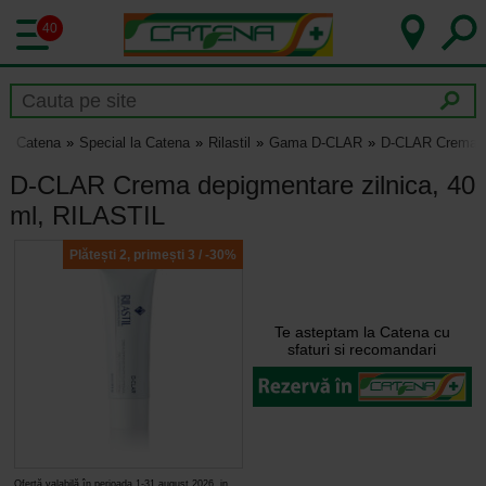
40
Catena
Special la Catena
Rilastil
Gama D-CLAR
D-CLAR Crema de
D-CLAR Crema depigmentare zilnica, 40
ml, RILASTIL
Plătești 2, primești 3 / -30%
Te asteptam la Catena cu
sfaturi si recomandari
Ofertă valabilă în perioada 1-31 august 2026, in