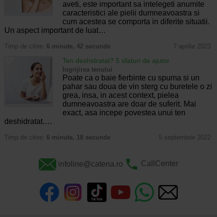
aveti, este important sa intelegeti anumite
caracteristici ale pielii dumneavoastra si
cum acestea se comporta in diferite situatii.
Un aspect important de luat…
Timp de citire:
6 minute, 42 secunde
7 aprilie 2023
Ten deshidratat? 5 sfaturi de ajutor
Ingrijirea tenului
Poate ca o baie fierbinte cu spuma si un
pahar sau doua de vin sterg cu buretele o zi
grea, insa, in acest context, pielea
dumneavoastra are doar de suferit. Mai
exact, asa incepe povestea unui ten
deshidratat.…
Timp de citire:
6 minute, 18 secunde
5 septembrie 2022
infoline@catena.ro
CallCenter