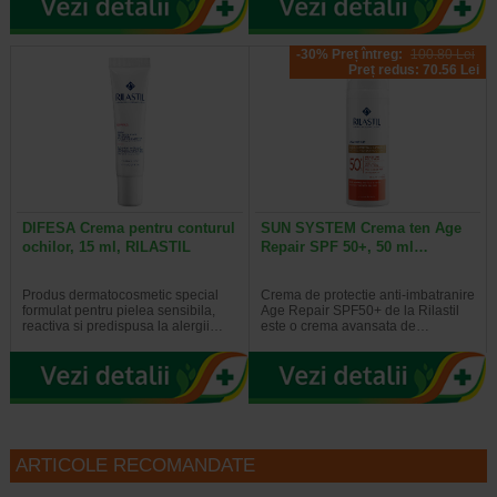
-30% Preț întreg:
100.80 Lei
Preț redus: 70.56 Lei
DIFESA Crema pentru conturul
SUN SYSTEM Crema ten Age
ochilor, 15 ml, RILASTIL
Repair SPF 50+, 50 ml…
Produs dermatocosmetic special
Crema de protectie anti-imbatranire
formulat pentru pielea sensibila,
Age Repair SPF50+ de la Rilastil
reactiva si predispusa la alergii…
este o crema avansata de…
ARTICOLE RECOMANDATE