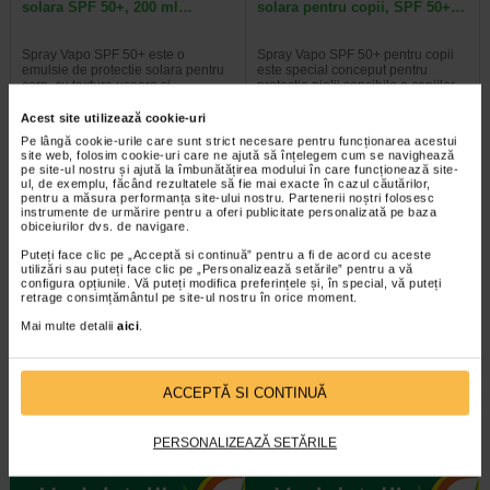
solara SPF 50+, 200 ml…
solara pentru copii, SPF 50+…
Spray Vapo SPF 50+ este o
Spray Vapo SPF 50+ pentru copii
emulsie de protectie solara pentru
este special conceput pentru
corp, cu textura usoara si…
protectia pielii sensibile a copiilor…
Acest site utilizează cookie-uri
Pe lângă cookie-urile care sunt strict necesare pentru funcționarea acestui
site web, folosim cookie-uri care ne ajută să înțelegem cum se navighează
pe site-ul nostru și ajută la îmbunătățirea modului în care funcționează site-
-25% Preț întreg:
86.60 Lei
ul, de exemplu, făcând rezultatele să fie mai exacte în cazul căutărilor,
Preț redus: 64.95 Lei
pentru a măsura performanța site-ului nostru. Partenerii noștri folosesc
instrumente de urmărire pentru a oferi publicitate personalizată pe baza
obiceiurilor dvs. de navigare.
Puteți face clic pe „Acceptă si continuă” pentru a fi de acord cu aceste
utilizări sau puteți face clic pe „Personalizează setările” pentru a vă
configura opțiunile. Vă puteți modifica preferințele și, în special, vă puteți
retrage consimțământul pe site-ul nostru în orice moment.
Mai multe detalii
aici
.
DIFESA Demachiant crema,
DIFESA Crema anti-roseata, 40
200 ml, RILASTIL
ml, RILASTIL
ACCEPTĂ SI CONTINUĂ
Curata delicat, indepartand
Crema dermatocosmetica destinata
machiajul de pe fata si din zona
pielii sensibile si reactive,
PERSONALIZEAZĂ SETĂRILE
ochilor, inclusiv in cazul…
predispusa la roseata…