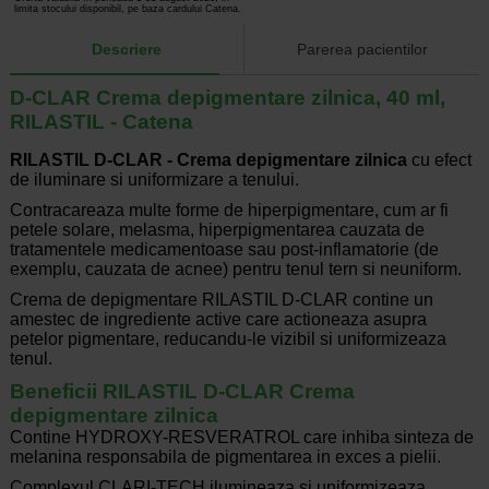
limita stocului disponibil, pe baza cardului Catena.
Descriere
Parerea pacientilor
D-CLAR Crema depigmentare zilnica, 40 ml,
RILASTIL - Catena
RILASTIL D-CLAR - Crema depigmentare zilnica
cu efect
de iluminare si uniformizare a tenului.
Contracareaza multe forme de hiperpigmentare, cum ar fi
petele solare, melasma, hiperpigmentarea cauzata de
tratamentele medicamentoase sau post-inflamatorie (de
exemplu, cauzata de acnee) pentru tenul tern si neuniform.
Crema de depigmentare RILASTIL D-CLAR contine un
amestec de ingrediente active care actioneaza asupra
petelor pigmentare, reducandu-le vizibil si uniformizeaza
tenul.
Beneficii RILASTIL D-CLAR Crema
depigmentare zilnica
Contine HYDROXY-RESVERATROL care inhiba sinteza de
melanina responsabila de pigmentarea in exces a pielii.
Complexul CLARI-TECH ilumineaza si uniformizeaza