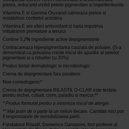
pielea, reducand vizibil petele pigmentare si imperfectiunile.
Vitamina E si Gamma Oryzanol
calmeaza pielea si
restabilesc confortul acesteia
Vitamina E are efect antioxidant si lupta impotriva
imbatranirii premature a tenului
Contine 5,2
%
ingrediente active depigmentante
Contracareaza hiperpigmentarea cauzata de poluare. (S-a
demonstrat ca poluarea creste riscul de aparitie al petelor
pigmentare si a ridurilor cu 20%)
Produs testat dermatologic si microbiologic
Crema de depigmentare fara parabeni
Non-comedogenic*
Crema de depigmentare RILASTIL D-CLAR este testata
pentru nichel, cobalt, crom, paladiu si mercur.**
* Produs formulat pentru a minimiza riscul de alergie.
** Mai putin de o parte la un milion fiecare. Cantitati mici pot
fi responsabile de sensibilizarea pielii.
Fondatorul Rilastil, Domenico Ganassini, fost profesor al