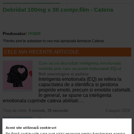
Debridat 100mg x 30 compr.film - Catena
Producator:
PFIZER
*Pentru pret te asteptam in cea mai apropiata farmacie Catena
CELE MAI RECENTE ARTICOLE
Cum sa va dezvoltati inteligenta emotionala:
metode prin care va puteti imbunatati EQ-ul
Boli neurologice si psihice
Inteligenta emotionala (EQ) se refera la
capacitatea de a identifica si gestiona
propriile emotii, precum si emotiile celorlalti.
In general, se spune ca inteligenta
emotionala cuprinde cateva abilitati:…
Timp de citire:
4 minute, 39 secunde
6 august 2026
Enurezis: cauze, factori declansatori si solutii
Sistem urinar
Acest site utilizează cookie-uri
Enurezisul este termenul medical pentru
Pe lângă cookie-urile care sunt strict necesare pentru funcționarea acestui