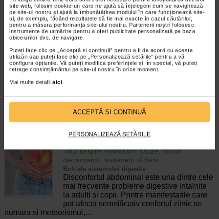
pierderea accidentala de urina, de obicei in
site web, folosim cookie-uri care ne ajută să înțelegem cum se navighează
timpul somnului. Este o afectiune frecventa
pe site-ul nostru și ajută la îmbunătățirea modului în care funcționează site-
ul, de exemplu, făcând rezultatele să fie mai exacte în cazul căutărilor,
atat in randul copiilor, cat si al adultilor.
pentru a măsura performanța site-ului nostru. Partenerii noștri folosesc
Enurezisul este considerat…
instrumente de urmărire pentru a oferi publicitate personalizată pe baza
obiceiurilor dvs. de navigare.
Timp de citire:
4 minute, 32 secunde
28 iulie 2026
Puteți face clic pe „Acceptă si continuă” pentru a fi de acord cu aceste
utilizări sau puteți face clic pe „Personalizează setările” pentru a vă
Senzatia de prea plin: cand indica o afectiune si
configura opțiunile. Vă puteți modifica preferințele și, în special, vă puteți
cum o tratati
retrage consimțământul pe site-ul nostru în orice moment.
Boli ale sistemului digestiv
Mai multe detalii
aici
.
Multi oameni au experimentat macar o data
dupa masa o senzatie de prea plin, chiar si
atunci cand nu au consumat o cantitate
foarte mare de alimente. In cele mai multe
ACCEPTĂ SI CONTINUĂ
cazuri, aceasta apare ocazional…
PERSONALIZEAZĂ SETĂRILE
Timp de citire:
4 minute, 55 secunde
26 iulie 2026
Totul despre meteorism: cauze, factori
declansatori, tratament si dieta
Boli ale sistemului digestiv
Disconfortul abdominal este una dintre cele
mai frecvente probleme digestive intalnite
la adulti si copii. Printre manifestarile care
pot afecta semnificativ confortul zilnic se
numara si meteorismul,…