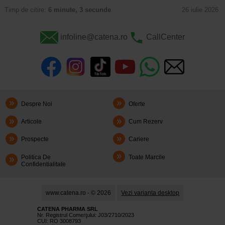
Timp de citire:
6 minute, 3 secunde
26 iulie 2026
infoline@catena.ro
CallCenter
Despre Noi
Oferte
Articole
Cum Rezerv
Prospecte
Cariere
Politica De
Toate Marcile
Confidentialitate
www.catena.ro - © 2026
Vezi varianta desktop
CATENA PHARMA SRL
Nr. Registrul Comerţului: J03/2710/2023
CUI: RO 3008793