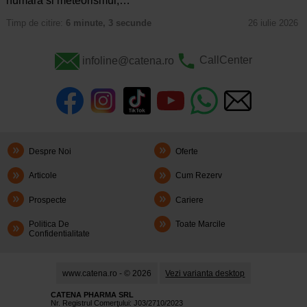
numara si meteorismul,…
Timp de citire:
6 minute, 3 secunde
26 iulie 2026
infoline@catena.ro
CallCenter
Despre Noi
Oferte
Articole
Cum Rezerv
Prospecte
Cariere
Politica De
Toate Marcile
Confidentialitate
www.catena.ro - © 2026
Vezi varianta desktop
CATENA PHARMA SRL
Nr. Registrul Comerţului: J03/2710/2023