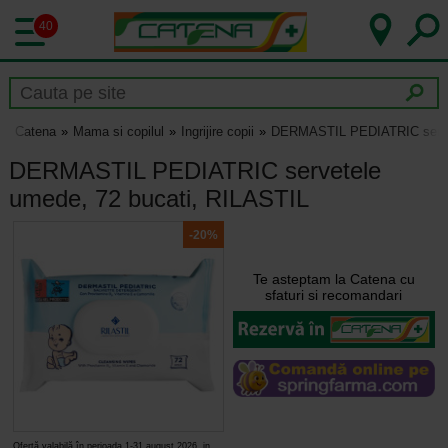
40
Catena
Mama si copilul
Ingrijire copii
DERMASTIL PEDIATRIC servet
DERMASTIL PEDIATRIC servetele
umede, 72 bucati, RILASTIL
-20%
Te asteptam la Catena cu
sfaturi si recomandari
Ofertă valabilă în perioada 1-31 august 2026, in