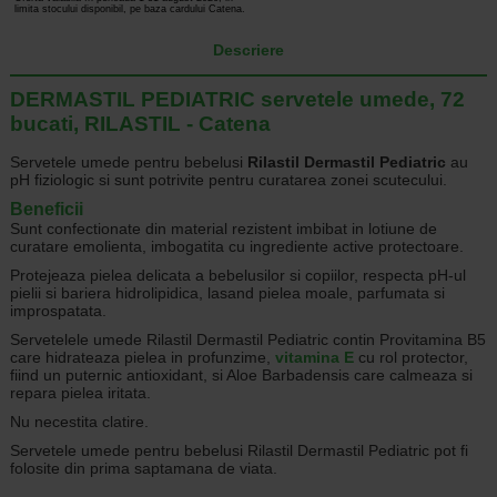
limita stocului disponibil, pe baza cardului Catena.
Descriere
DERMASTIL PEDIATRIC servetele umede, 72
bucati, RILASTIL - Catena
Servetele umede pentru bebelusi
Rilastil Dermastil Pediatric
au
pH fiziologic si sunt potrivite pentru curatarea zonei scutecului.
Beneficii
Sunt confectionate din material rezistent imbibat in lotiune de
curatare emolienta, imbogatita cu ingrediente active protectoare.
Protejeaza pielea delicata a bebelusilor si copiilor, respecta pH-ul
pielii si bariera hidrolipidica, lasand pielea moale, parfumata si
improspatata.
Servetelele umede Rilastil Dermastil Pediatric contin Provitamina B5
care hidrateaza pielea in profunzime,
vitamina E
cu rol protector,
fiind un puternic antioxidant, si Aloe Barbadensis care calmeaza si
repara pielea iritata.
Nu necestita clatire.
Servetele umede pentru bebelusi Rilastil Dermastil Pediatric pot fi
folosite din prima saptamana de viata.