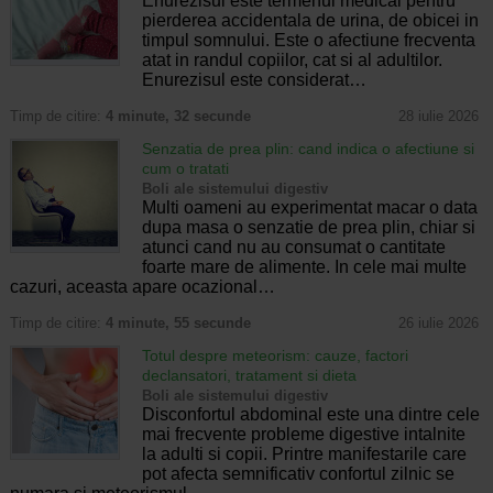
Enurezisul este termenul medical pentru
pierderea accidentala de urina, de obicei in
timpul somnului. Este o afectiune frecventa
atat in randul copiilor, cat si al adultilor.
Enurezisul este considerat…
Timp de citire:
4 minute, 32 secunde
28 iulie 2026
Senzatia de prea plin: cand indica o afectiune si
cum o tratati
Boli ale sistemului digestiv
Multi oameni au experimentat macar o data
dupa masa o senzatie de prea plin, chiar si
atunci cand nu au consumat o cantitate
foarte mare de alimente. In cele mai multe
cazuri, aceasta apare ocazional…
Timp de citire:
4 minute, 55 secunde
26 iulie 2026
Totul despre meteorism: cauze, factori
declansatori, tratament si dieta
Boli ale sistemului digestiv
Disconfortul abdominal este una dintre cele
mai frecvente probleme digestive intalnite
la adulti si copii. Printre manifestarile care
pot afecta semnificativ confortul zilnic se