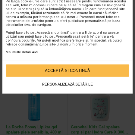
Pe lângă cookie-urile care sunt strict necesare pentru funcționarea acestui
site web, folosim cookie-uri care ne ajută să înțelegem cum se navighează
pe site-ul nostru și ajută la îmbunătățirea modului în care funcționează site-
ul, de exemplu, făcând rezultatele să fie mai exacte în cazul căutărilor,
pentru a măsura performanța site-ului nostru. Partenerii noștri folosesc
instrumente de urmărire pentru a oferi publicitate personalizată pe baza
obiceiurilor dvs. de navigare.
ABCDerm Gel spumant, 1l,
Ducray Aderma cytelium spray
Bioderma
100ml
Puteți face clic pe „Acceptă si continuă” pentru a fi de acord cu aceste
utilizări sau puteți face clic pe „Personalizează setările” pentru a vă
configura opțiunile. Vă puteți modifica preferințele și, în special, vă puteți
retrage consimțământul pe site-ul nostru în orice moment.
Gelul spumant ABCDerm de la
Aderma Cytelium spray este un
Bioderma este creat special pentru
produs cu efecte imediate in
Mai multe detalii
aici
.
pielea sensibila a copiilor…
tratamentul dermatitelor iritative…
ACCEPTĂ SI CONTINUĂ
-35% Preț întreg:
78,10 Lei
-40% Preț întreg:
30.60 Lei
PERSONALIZEAZĂ SETĂRILE
Preț redus: 50.77 Lei
Preț redus: 18.36 Lei
La Roche Posay Lipikar gel
Gerovital Kids Gel spalare
spalare piele sensibila, 400 ml
corp si par Hydra Care X 300…