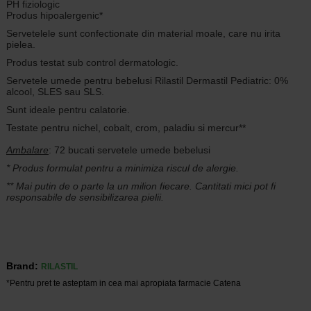
PH fiziologic
Produs hipoalergenic*
Servetelele sunt confectionate din material moale, care nu irita
pielea.
Produs testat sub control dermatologic.
Servetele umede pentru bebelusi Rilastil Dermastil Pediatric: 0%
alcool, SLES sau SLS.
Sunt ideale pentru calatorie.
Testate pentru nichel, cobalt, crom, paladiu si mercur**
Ambalare
: 72 bucati servetele umede bebelusi
* Produs formulat pentru a minimiza riscul de alergie.
** Mai putin de o parte la un milion fiecare. Cantitati mici pot fi
responsabile de sensibilizarea pielii.
Brand:
RILASTIL
*Pentru pret te asteptam in cea mai apropiata farmacie Catena