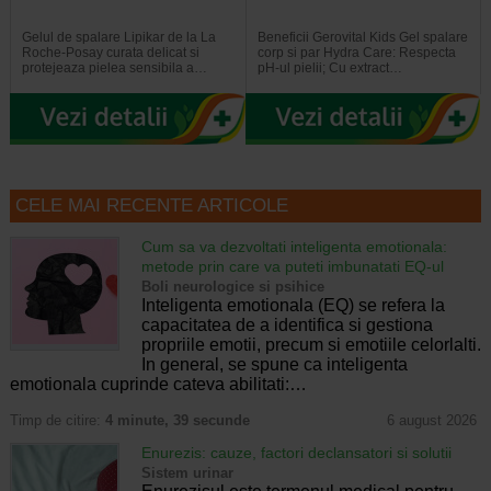
Gelul de spalare Lipikar de la La
Beneficii Gerovital Kids Gel spalare
Roche-Posay curata delicat si
corp si par Hydra Care: Respecta
protejeaza pielea sensibila a…
pH-ul pielii; Cu extract…
CELE MAI RECENTE ARTICOLE
Cum sa va dezvoltati inteligenta emotionala:
metode prin care va puteti imbunatati EQ-ul
Boli neurologice si psihice
Inteligenta emotionala (EQ) se refera la
capacitatea de a identifica si gestiona
propriile emotii, precum si emotiile celorlalti.
In general, se spune ca inteligenta
emotionala cuprinde cateva abilitati:…
Timp de citire:
4 minute, 39 secunde
6 august 2026
Enurezis: cauze, factori declansatori si solutii
Sistem urinar