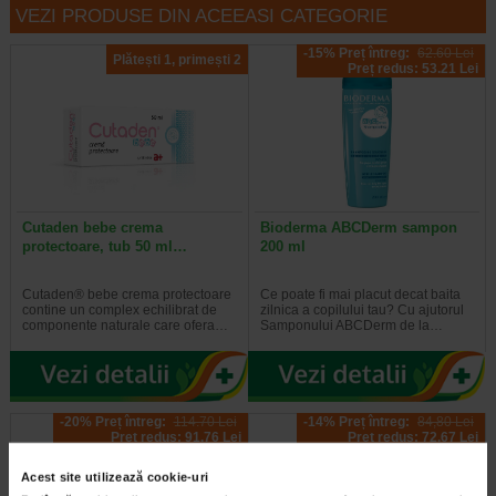
VEZI PRODUSE DIN ACEEASI CATEGORIE
-15% Preț întreg:
62.60 Lei
Plătești 1, primești 2
Preț redus: 53.21 Lei
Cutaden bebe crema
Bioderma ABCDerm sampon
protectoare, tub 50 ml…
200 ml
Cutaden® bebe crema protectoare
Ce poate fi mai placut decat baita
contine un complex echilibrat de
zilnica a copilului tau? Cu ajutorul
componente naturale care ofera…
Samponului ABCDerm de la…
-20% Preț întreg:
114.70 Lei
-14% Preț întreg:
84,80 Lei
Preț redus: 91.76 Lei
Preț redus: 72.67 Lei
Acest site utilizează cookie-uri