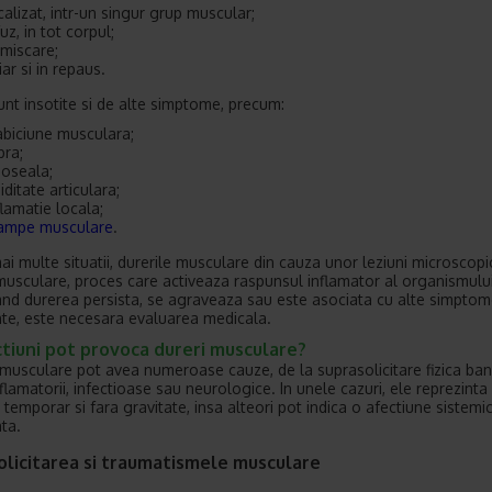
calizat, intr-un singur grup muscular;
fuz, in tot corpul;
 miscare;
iar si in repaus.
unt insotite si de alte simptome, precum:
abiciune musculara;
bra;
oseala;
giditate articulara;
flamatie locala;
ampe musculare
.
mai multe situatii, durerile musculare din cauza unor leziuni microscopi
 musculare, proces care activeaza raspunsul inflamator al organismului
and durerea persista, se agraveaza sau este asociata cu alte simpto
te, este necesara evaluarea medicala.
tiuni pot provoca dureri musculare?
 musculare pot avea numeroase cauze, de la suprasolicitare fizica ba
nflamatorii, infectioase sau neurologice. In unele cazuri, ele reprezinta
temporar si fara gravitate, insa alteori pot indica o afectiune sistemi
ta.
olicitarea si traumatismele musculare