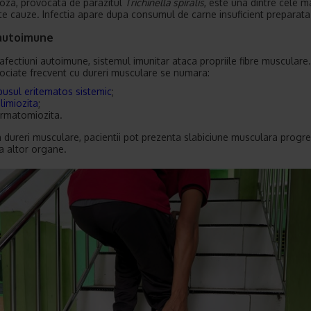
loza, provocata de parazitul
Trichinella spiralis
, este una dintre cele m
e cauze. Infectia apare dupa consumul de carne insuficient preparata
 autoimune
 afectiuni autoimune, sistemul imunitar ataca propriile fibre musculare.
sociate frecvent cu dureri musculare se numara:
pusul eritematos sistemic
;
limiozita
;
rmatomiozita.
 dureri musculare, pacientii pot prezenta slabiciune musculara progre
a altor organe.