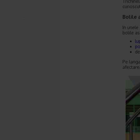
Trichine
cunoscut
Bolile
In unele
bolile a
lu
po
de
Pe langa
afectare