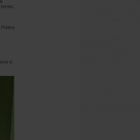
ai
 termic.
 Printre
siva si