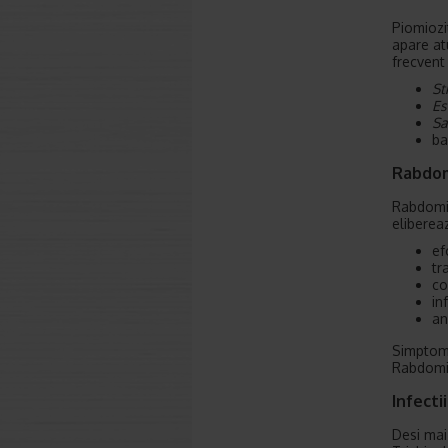
Piomiozi
apare at
frecvent
St
Es
Sa
ba
Rabdom
Rabdomio
eliberea
ef
tr
co
inf
an
Simptome
Rabdomio
Infecti
Desi mai