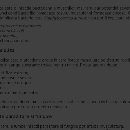
ta este o infectie bacteriana a muschilor, mai rara, dar potential sever
unci cand bacteriile invadeaza tesutul muscular si formeaza abcese. 
 implicata bacterie este
Staphylococcus aureus
, insa pot fi implicate si:
reptococcus pyogenes
;
cherichia coli
;
lmonella
;
cterii anaerobe.
ioliza
liza este o afectiune grava in care fibrele musculare se distrug rapid
za in sange substante toxice pentru rinichi. Poate aparea dupa:
ort fizic extrem;
aumatisme severe;
nsum de droguri;
ectii;
umite medicamente.
le includ dureri musculare severe, slabiciune si urina inchisa la culoa
liza reprezinta o urgenta medicala.
ile parazitare si fungice
 rare, anumite infectii parazitare si fungice pot afecta musculatura.