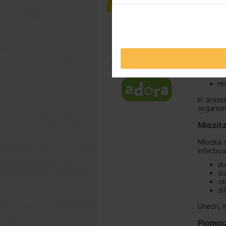
Infecti
Raceala, 
muscular
durerile
in alte i
CO
he
in
mo
In aceste
organism
Miozit
Miozita 
infectio
du
sl
ob
di
Uneori, i
Piomio