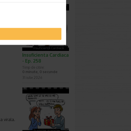
rerilor
tru
parea si
Insuficienta Cardiaca
- Ep. 258
Timp de citire:
0 minute, 0 secunde
31 iulie 2026
a virala.