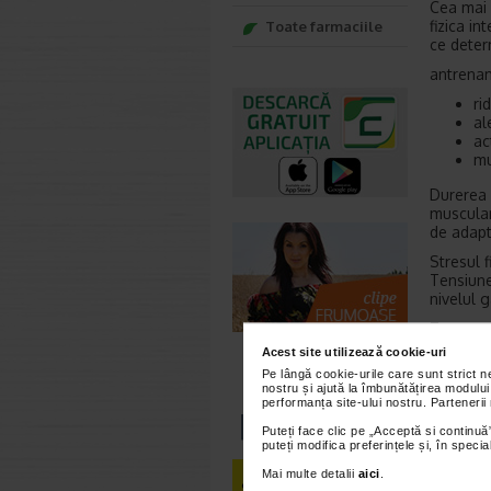
Cea mai 
fizica i
Toate farmaciile
ce deter
antrenam
ri
al
ac
mu
Durerea 
muscular
de adapt
Stresul f
Tensiune
nivelul g
Traumati
muscular
Acest site utilizează cookie-uri
inflamati
Pe lângă cookie-urile care sunt strict 
nostru și ajută la îmbunătățirea modului
Infecti
performanța site-ului nostru. Partenerii
Puteți face clic pe „Acceptă si continuă”
Multe inf
puteți modifica preferințele și, în spec
inflamati
Mai multe detalii
aici
.