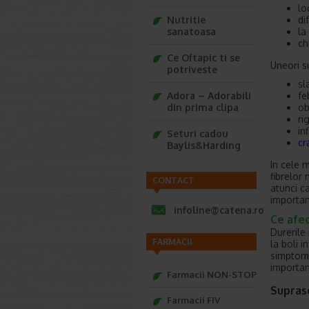
lo
di
Nutritie
la
sanatoasa
ch
Ce Oftapic ti se
Uneori s
potriveste
sl
fe
Adora – Adorabili
ob
din prima clipa
ri
in
Seturi cadou
cr
Baylis&Harding
In cele 
fibrelor
CONTACT
atunci c
importan
infoline@catena.ro
Ce afec
Durerile
FARMACII
la boli i
simptom 
importan
Farmacii NON-STOP
Supras
Farmacii FIV