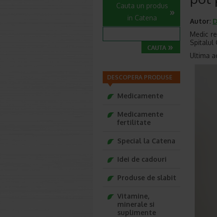
Cauta un produs
in Catena
Autor:
D
Medic re
Spitalul 
Ultima a
DESCOPERA PRODUSE
Medicamente
Medicamente
fertilitate
Special la Catena
Idei de cadouri
Produse de slabit
Vitamine,
minerale si
suplimente