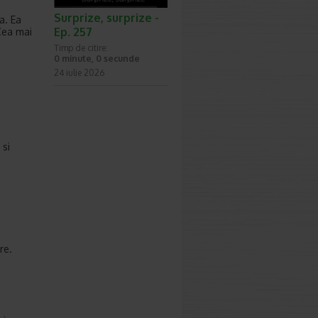
Surprize, surprize -
a. Ea
Ep. 257
Cea mai
Timp de citire:
0 minute, 0 secunde
24 iulie 2026
 si
re.