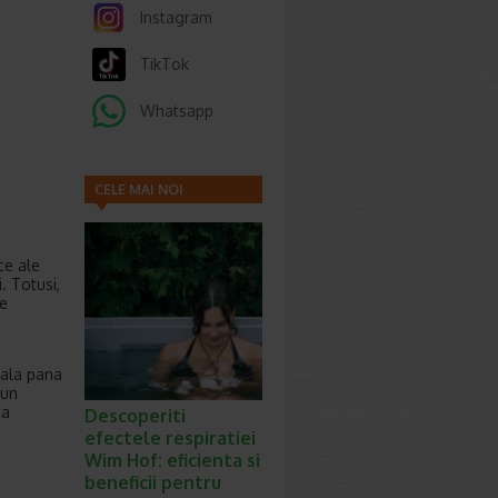
Instagram
TikTok
Whatsapp
CELE MAI NOI
ARTICOLE
ce ale
. Totusi,
me
nala pana
 un
ca
Descoperiti
efectele respiratiei
Wim Hof: eficienta si
beneficii pentru