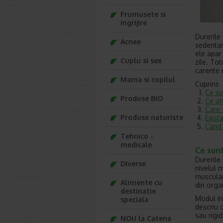
Frumusete si
ingrijire
Durerile
Acnee
sedentare
ele apar 
Cuplu si sex
zile. To
carente 
Mama si copilul
Cuprins
Ce su
Produse BIO
Ce af
Care 
Produse naturiste
Exist
Cand 
Tehnico -
medicale
Ce sunt
Durerile
Diverse
nivelul 
muscular
Alimente cu
din orga
destinatie
Modul in
speciala
descriu o
sau rigi
NOU la Catena