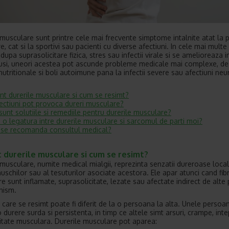
 musculare sunt printre cele mai frecvente simptome intalnite atat la
, cat si la sportivi sau pacienti cu diverse afectiuni. In cele mai multe 
dupa suprasolicitare fizica, stres sau infectii virale si se amelioreaza 
tusi, uneori acestea pot ascunde probleme medicale mai complexe, de
nutritionale si boli autoimune pana la infectii severe sau afectiuni neu
nt durerile musculare si cum se resimt?
ectiuni pot provoca dureri musculare?
sunt solutiile si remediile pentru durerile musculare?
a o legatura intre durerile musculare si sarcomul de parti moi?
se recomanda consultul medical?
 durerile musculare si cum se resimt?
 musculare, numite medical mialgii, reprezinta senzatii dureroase local
muschilor sau al tesuturilor asociate acestora. Ele apar atunci cand fib
e sunt inflamate, suprasolicitate, lezate sau afectate indirect de alte
nism.
 care se resimt poate fi diferit de la o persoana la alta. Unele persoa
 durere surda si persistenta, in timp ce altele simt arsuri, crampe, inte
ditate musculara. Durerile musculare pot aparea: