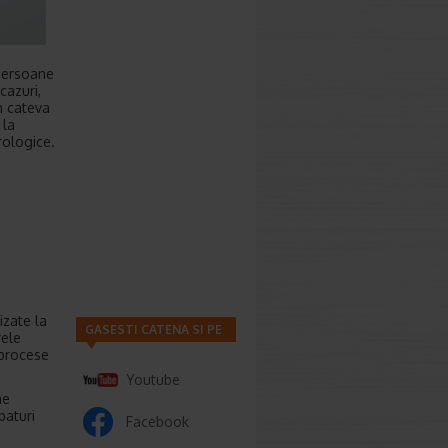
 persoane
cazuri,
in cateva
 la
rologice.
izate la
GASESTI CATENA SI PE
rele
 procese
Youtube
ne
paturi
Facebook