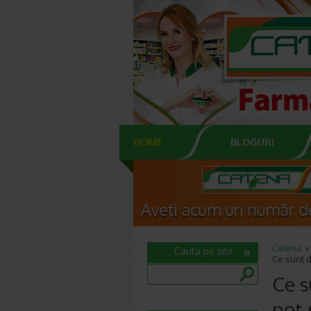
HOME
BLOGURI
Catena
Cauta pe site
Ce sunt d
Ce s
pot 