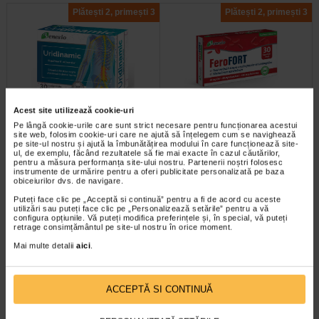
Plătești 2, primești 3
Plătești 2, primești 3
Acest site utilizează cookie-uri
Uridinamic, 30 comprimate
Ferofort fier micronizat, 30
Pe lângă cookie-urile care sunt strict necesare pentru funcționarea acestui
filmate, BENESIO
capsule moi, Benesio
site web, folosim cookie-uri care ne ajută să înțelegem cum se navighează
pe site-ul nostru și ajută la îmbunătățirea modului în care funcționează site-
ul, de exemplu, făcând rezultatele să fie mai exacte în cazul căutărilor,
pentru a măsura performanța site-ului nostru. Partenerii noștri folosesc
Supliment alimentar cu o formula
Benesio Ferofort este un supliment
instrumente de urmărire pentru a oferi publicitate personalizată pe baza
complexa, ce combina magneziu,
alimentar care combina fier
obiceiurilor dvs. de navigare.
acid alfa-lipoic, uridina, citidina…
micronizat, vitamina C si acid…
Puteți face clic pe „Acceptă si continuă” pentru a fi de acord cu aceste
utilizări sau puteți face clic pe „Personalizează setările” pentru a vă
configura opțiunile. Vă puteți modifica preferințele și, în special, vă puteți
retrage consimțământul pe site-ul nostru în orice moment.
Mai multe detalii
aici
.
Plătești 2, primești 3
Plătești 2, primești 3
ACCEPTĂ SI CONTINUĂ