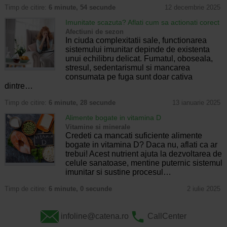
Timp de citire:
6 minute, 54 secunde
12 decembrie 2025
Imunitate scazuta? Aflati cum sa actionati corect
Afectiuni de sezon
In ciuda complexitatii sale, functionarea
sistemului imunitar depinde de existenta
unui echilibru delicat. Fumatul, oboseala,
stresul, sedentarismul si mancarea
consumata pe fuga sunt doar cativa
dintre…
Timp de citire:
6 minute, 28 secunde
13 ianuarie 2025
Alimente bogate in vitamina D
Vitamine si minerale
Credeti ca mancati suficiente alimente
bogate in vitamina D? Daca nu, aflati ca ar
trebui! Acest nutrient ajuta la dezvoltarea de
celule sanatoase, mentine puternic sistemul
imunitar si sustine procesul…
Timp de citire:
6 minute, 0 secunde
2 iulie 2025
infoline@catena.ro
CallCenter