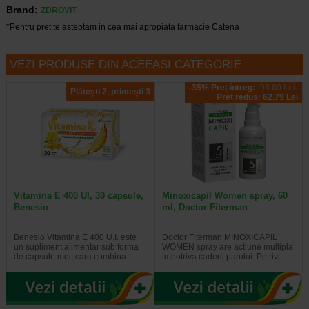
Brand:
ZDROVIT
*Pentru pret te asteptam in cea mai apropiata farmacie Catena
VEZI PRODUSE DIN ACEEASI CATEGORIE
-35% Preț întreg:
96.60 Lei
Plătești 2, primești 3
Preț redus: 62.79 Lei
Vitamina E 400 UI, 30 capsule,
Minoxicapil Women spray, 60
Benesio
ml, Doctor Fiterman
Benesio Vitamina E 400 U.I. este
Doctor Fiterman MINOXICAPIL
un supliment alimentar sub forma
WOMEN spray are actiune multipla
de capsule moi, care combina…
impotriva caderii parului. Potrivit…