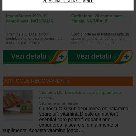
PERSONALIZEAZĂ SETĂRILE
ImunoSuport 1000, 30
Cardioforte, 20 comprimate
comprimate, NATURALIS
filmate, NATURALIS
Vitaminele C, D3 si zincul
CardioForte de la Naturalis este un
contribuie la functionarea normala
supliment alimentar ce contine o
a sistemului imunitar…
combinatie functionala de…
ARTICOLE RECOMANDATE
Vitamina D3: beneficii, surse, simptome de
carenta
Vitamine si minerale
Cunoscuta si sub denumirea de „vitamina
soarelui”, vitamina D este un nutrient
esential care poate fi dobanit prin
expunerea la soare si din alimente si
suplimente. Aceasta vitamina joaca…