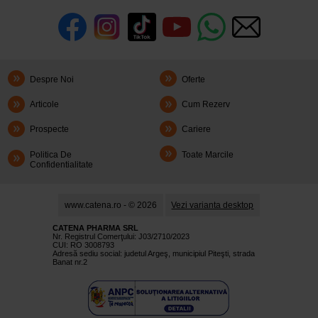
Despre Noi
Oferte
Articole
Cum Rezerv
Prospecte
Cariere
Politica De
Toate Marcile
Confidentialitate
www.catena.ro - © 2026
Vezi varianta desktop
CATENA PHARMA SRL
Nr. Registrul Comerţului: J03/2710/2023
CUI: RO 3008793
Adresă sediu social: judetul Argeş, municipiul Piteşti, strada
Banat nr.2