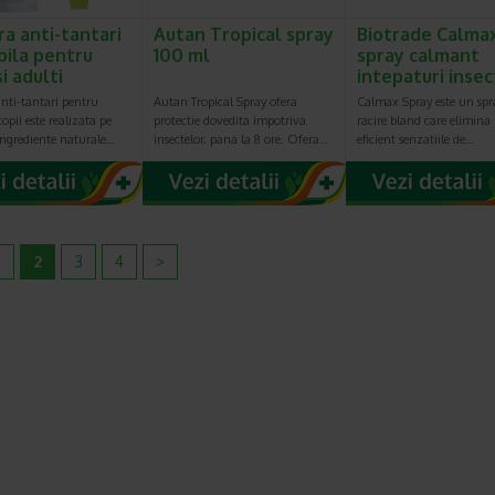
ra anti-tantari
Autan Tropical spray
Biotrade Calma
bila pentru
100 ml
spray calmant
si adulti
intepaturi inse
nti-tantari pentru
Autan Tropical Spray ofera
Calmax Spray este un spr
copii este realizata pe
protectie dovedita impotriva
racire bland care elimina 
ingrediente naturale…
insectelor, pana la 8 ore. Ofera…
eficient senzatiile de…
2
3
4
>