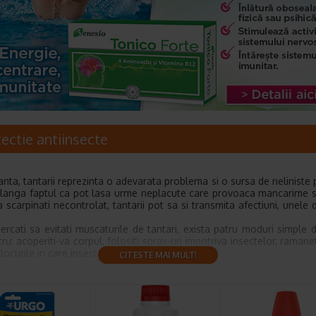
ectie antiinsecte
anta, tantarii reprezinta o adevarata problema si o sursa de neliniste 
e langa faptul ca pot lasa urme neplacute care provoaca mancarime s
 scarpinati necontrolat, tantarii pot sa si transmita afectiuni, unele d
ercati sa evitati muscaturile de tantari, exista patru moduri simple 
ru: acoperiti-va corpul, folositi spray-uri impotriva insectelor, ramane
i locurile in care insectele se pot reproduce.
CITESTE MAI MULT!
ti spray anti-tantari sau spray anti-insecte
e folosit conform instructiunilor, un spray anti-tantari reprezinta cea
te de a va proteja de muscaturile acestor insecte deranjante. Chiar si 
insarcinate ar trebui sa aplice spray-ul anti-tantari sau alte produse 