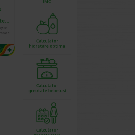
IMC
x
cte…
ay de
rapid si
Calculator
hidratare optima
Calculator
greutate bebelusi
Calculator