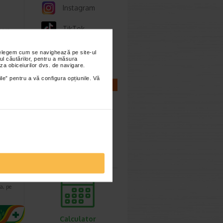
Instagram
TikTok
 are
…
Whatsapp
nțelegem cum se navighează pe site-ul
ul căutărilor, pentru a măsura
za obiceiurilor dvs. de navigare.
ile” pentru a vă configura opțiunile. Vă
CALCULATOARE
Calculator
ri
sarcina
copii
a, pe
Calculator