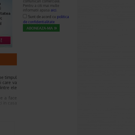
comunicari comerciale.
Pentru a citi mai multe
informatii apasa
aici
.
Sunt de acord cu
politica
de confidentialitate
pe timpul
i care va
intre ele
de a face
ti in casa
 mai buna
copiii si
impotriva