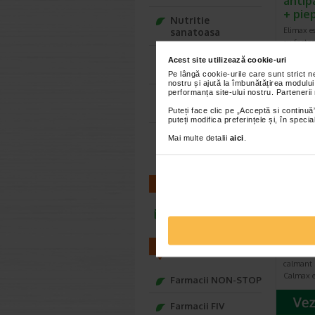
antip
+ pie
Nutritie
Elimax e
sanatoasa
cu factor
omoara pa
Ce Oftapic ti se
Acest site utilizează cookie-uri
potriveste
Pe lângă cookie-urile care sunt strict 
nostru și ajută la îmbunătățirea modului
performanța site-ului nostru. Partenerii
Adora – Adorabili
din prima clipa
Puteți face clic pe „Acceptă si continuă”
puteți modifica preferințele și, în spec
Seturi cadou
Mai multe detalii
aici
.
Baylis&Harding
CONTACT
Biotr
infoline@catena.ro
calma
insec
FARMACII
Benefici
calmant i
Calmax e
Farmacii NON-STOP
Farmacii FIV