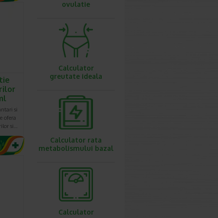
ovulatie
Calculator
greutate ideala
tie
rilor
ml
ntari si
e ofera
ilor si…
Calculator rata
metabolismului bazal
Calculator