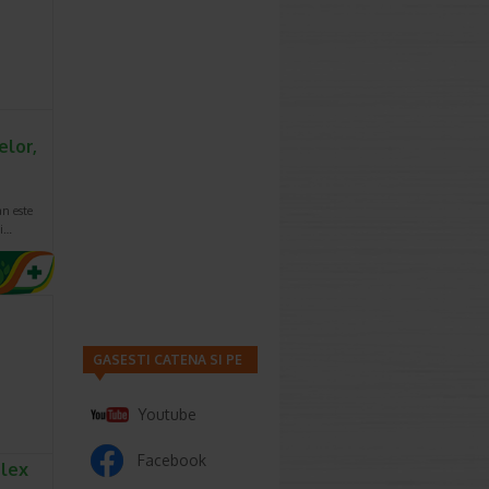
important
ara casei
xpusa si
-ul anti-
elor,
direct pe
d ochii si
n este
ti…
GASESTI CATENA SI PE
Youtube
Facebook
lex