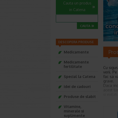
Cauta un produs
in Catena
DESCOPERA PRODUSE
Prot
Medicamente
Medicamente
fertilitate
Cu sigur
verii. P
Special la Catena
fac sa va
grave.
Daca inc
Idei de cadouri
acest luc
si evitat
Produse de slabit
Utiliza
Vitamine,
Daca est
minerale si
modalita
suplimente
femeile 