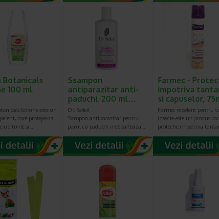
 Botanicals
Ssampon
Farmec - Protec
ne 100 ml
antiparazitar anti-
impotriva tanta
paduchi, 200 ml…
si capuselor, 75
tanicals lotiune este un
Dr. Soleil
Farmec repelent pentru ta
pelent, care protejeaza
Sampon antiparazitar pentru
insecte este un produs car
 ciupiturile si…
parul cu paduchi indeparteaza…
protectie impotriva tantar