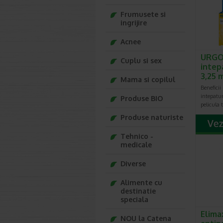
tantarilo
Frumusete si
Tantarii
ingrijire
este sa 
in acest 
Acnee
Aplicat
concentr
URGO
Cuplu si sex
tantari 
intep
3,25 
In plus,
Mama si copilul
fata. Pul
Beneficii
gura.
intepatur
Produse BIO
pelicula 
Produse naturiste
Tehnico -
medicale
Diverse
Alimente cu
destinatie
speciala
Elima
NOU la Catena