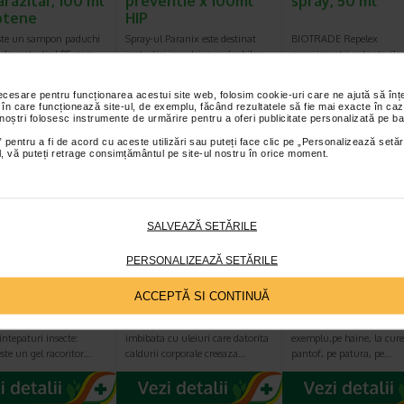
arazitar, 100 ml
preventie x 100ml
spray, 50 ml
ptene
HIP
ste un sampon paduchi
Spray-ul Paranix este destinat
BIOTRADE Repelex
 de protectie LPF, care
protectiei impotriva paduchilor
spray impotriva tantarilor
duchii si lindinile…
de cap. Poate fi utilizat pe…
actiune de pana la 5 ore
necesare pentru funcționarea acestui site web, folosim cookie-uri care ne ajută să î
 în care funcționează site-ul, de exemplu, făcând rezultatele să fie mai exacte în caz
 noștri folosesc instrumente de urmărire pentru a oferi publicitate personalizată pe ba
 pentru a fi de acord cu aceste utilizări sau puteți face clic pe „Personalizează setăr
ial, vă puteți retrage consimțământul pe site-ul nostru în orice moment.
SALVEAZĂ SETĂRILE
PERSONALIZEAZĂ SETĂRILE
ade Calmax gel
Bratara anti-tantari
Clips anti-tanta
nt intepaturi
spiralata
reglabil pentru 
ACCEPTĂ SI CONTINUĂ
te, 30ml
si adulti
i Biotrade Calmax gel
Bratara anti-tantari este
Clips-ul poate fi fixat, de
ntepaturi insecte:
imbibata cu uleiuri care datorita
exemplu,pe haine, la cure
ste un gel racoritor…
caldurii corporale creeaza…
pantof, pe patura, pe…