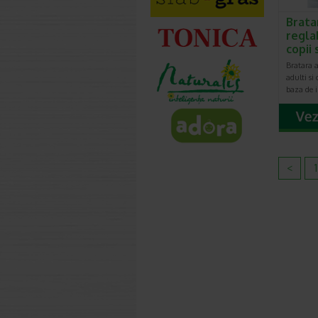
Brata
regla
copii 
Bratara a
adulti si 
baza de 
<
1