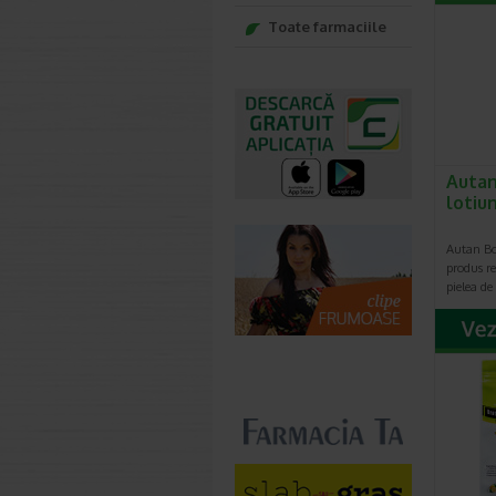
Toate farmaciile
Autan
lotiu
Autan Bo
produs re
pielea de