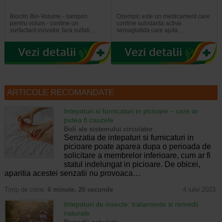
Bioclin Bio-Volume - sampon
Ozempic este un medicament care
pentru volum - contine un
contine substanta activa
surfactant inovator, fara sulfati…
semaglutida care ajuta…
ARTICOLE RECOMANDATE
Intepaturi si furnicaturi in picioare – care ar
putea fi cauzele
Boli ale sistemului circulator
Senzatia de intepaturi si furnicaturi in
picioare poate aparea dupa o perioada de
solicitare a membrelor inferioare, cum ar fi
statul indelungat in picioare. De obicei,
aparitia acestei senzatii nu provoaca…
Timp de citire:
6 minute, 20 secunde
4 iulie 2023
Intepaturi de insecte: tratamente si remedii
naturale