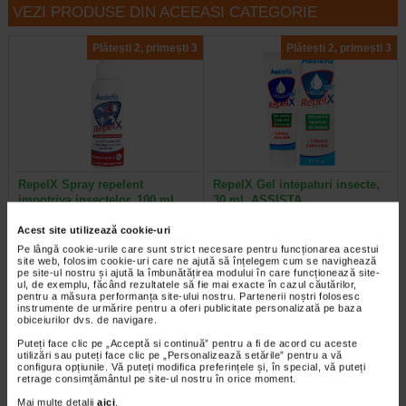
VEZI PRODUSE DIN ACEEASI CATEGORIE
Plătești 2, primești 3
Plătești 2, primești 3
RepelX Spray repelent
RepelX Gel intepaturi insecte,
impotriva insectelor, 100 ml…
30 ml, ASSISTA
Acest site utilizează cookie-uri
RepelX Spray anti-insecte are efect
RepelX gel calmeaza rapid
Pe lângă cookie-urile care sunt strict necesare pentru funcționarea acestui
repelent, pana la 8 ore, impotriva
mancarimea si iritatia pielii,
site web, folosim cookie-uri care ne ajută să înțelegem cum se navighează
intepaturilor de insecte. Acest…
cauzate de intepaturile de…
pe site-ul nostru și ajută la îmbunătățirea modului în care funcționează site-
ul, de exemplu, făcând rezultatele să fie mai exacte în cazul căutărilor,
pentru a măsura performanța site-ului nostru. Partenerii noștri folosesc
instrumente de urmărire pentru a oferi publicitate personalizată pe baza
obiceiurilor dvs. de navigare.
Puteți face clic pe „Acceptă si continuă” pentru a fi de acord cu aceste
utilizări sau puteți face clic pe „Personalizează setările” pentru a vă
configura opțiunile. Vă puteți modifica preferințele și, în special, vă puteți
retrage consimțământul pe site-ul nostru în orice moment.
Mai multe detalii
aici
.