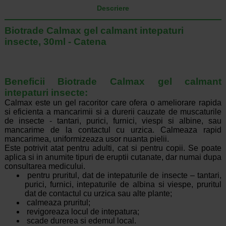
Descriere
Biotrade Calmax gel calmant intepaturi
insecte, 30ml - Catena
Beneficii Biotrade Calmax gel calmant
intepaturi insecte:
Calmax este un gel racoritor care ofera o ameliorare rapida
si eficienta a mancarimii si a durerii cauzate de muscaturile
de insecte - tantari, purici, furnici, viespi si albine, sau
mancarime de la contactul cu urzica. Calmeaza rapid
mancarimea, uniformizeaza usor nuanta pielii.
Este potrivit atat pentru adulti, cat si pentru copii. Se poate
aplica si in anumite tipuri de eruptii cutanate, dar numai dupa
consultarea medicului.
pentru pruritul, dat de intepaturile de insecte – tantari,
purici, furnici, intepaturile de albina si viespe, pruritul
dat de contactul cu urzica sau alte plante;
calmeaza pruritul;
revigoreaza locul de intepatura;
scade durerea si edemul local.