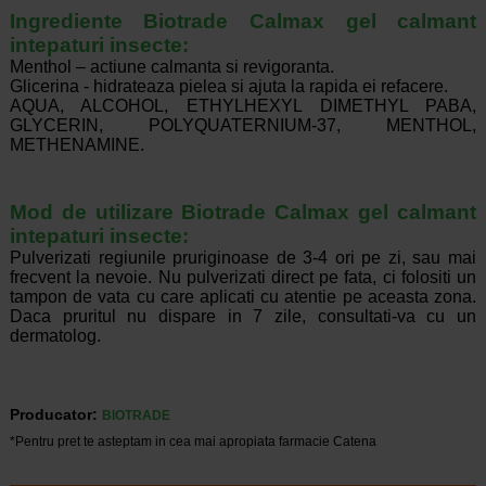
Ingrediente Biotrade Calmax gel calmant
intepaturi insecte:
Menthol – actiune calmanta si revigoranta.
Glicerina - hidrateaza pielea si ajuta la rapida ei refacere.
AQUA, ALCOHOL, ETHYLHEXYL DIMETHYL PABA,
GLYCERIN, POLYQUATERNIUM-37, MENTHOL,
METHENAMINE.
Mod de utilizare Biotrade Calmax gel calmant
intepaturi insecte:
Pulverizati regiunile pruriginoase de 3-4 ori pe zi, sau mai
frecvent la nevoie. Nu pulverizati direct pe fata, ci folositi un
tampon de vata cu care aplicati cu atentie pe aceasta zona.
Daca pruritul nu dispare in 7 zile, consultati-va cu un
dermatolog.
Producator:
BIOTRADE
*Pentru pret te asteptam in cea mai apropiata farmacie Catena