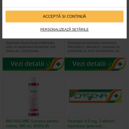
ACCEPTĂ SI CONTINUĂ
ImunoSuport Manuka, 10
Microlife, Manseta marime L
PERSONALIZEAZĂ SETĂRILE
comprimate efervescente…
Naturalis ImunoSuport Manuka
Manseta tensiometru electronic
este un supliment alimentar sub
Microfiles L Beneficii: manseta se
forma de comprimate…
potriveste la orice tensiometru de…
BIO-VOLUME Sampon pentru
Ozempic 0.5 mg, 3 stilouri
volum, 200 ml, BIOCLIN
injectoare (pen-uri)…