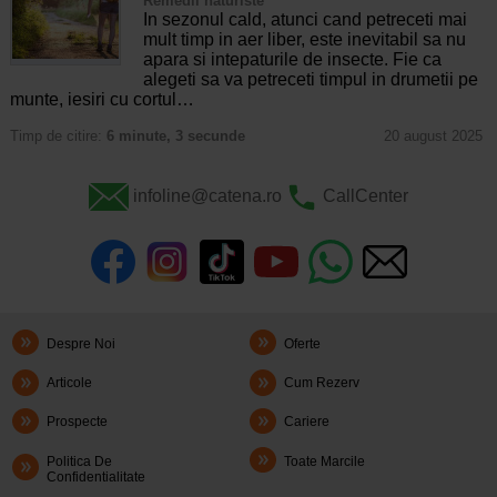
Remedii naturiste
In sezonul cald, atunci cand petreceti mai
mult timp in aer liber, este inevitabil sa nu
apara si intepaturile de insecte. Fie ca
alegeti sa va petreceti timpul in drumetii pe
munte, iesiri cu cortul…
Timp de citire:
6 minute, 3 secunde
20 august 2025
infoline@catena.ro
CallCenter
Despre Noi
Oferte
Articole
Cum Rezerv
Prospecte
Cariere
Politica De
Toate Marcile
Confidentialitate