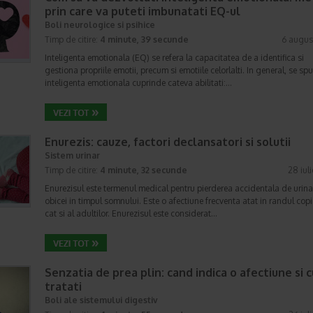
prin care va puteti imbunatati EQ-ul
Boli neurologice si psihice
Timp de citire:
4 minute, 39 secunde
6 augus
Inteligenta emotionala (EQ) se refera la capacitatea de a identifica si
gestiona propriile emotii, precum si emotiile celorlalti. In general, se sp
inteligenta emotionala cuprinde cateva abilitati:…
Enurezis: cauze, factori declansatori si solutii
Sistem urinar
Timp de citire:
4 minute, 32 secunde
28 iul
Enurezisul este termenul medical pentru pierderea accidentala de urina
obicei in timpul somnului. Este o afectiune frecventa atat in randul copii
cat si al adultilor. Enurezisul este considerat…
Senzatia de prea plin: cand indica o afectiune si 
tratati
Boli ale sistemului digestiv