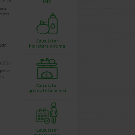
ie 2026
IMC
prea
imente.
Calculator
ori,
hidratare optima
ie 2026
gestive
tiv
Calculator
greutate bebelusi
Calculator