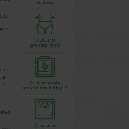
ovulatie
t 2026
une ca
Calculator
greutate ideala
ie 2026
, de
Calculator rata
lor,
metabolismului bazal
cum o
Calculator