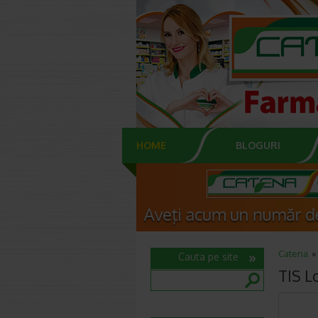
HOME
BLOGURI
Catena
Cauta pe site
TIS L