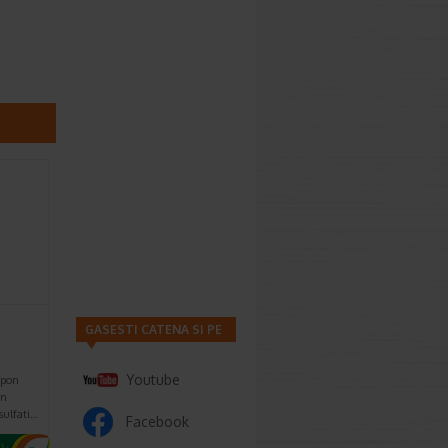
GASESTI CATENA SI PE
…
Youtube
mpon
un
sulfati…
Facebook