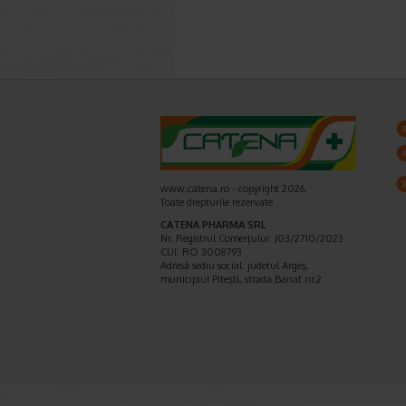
www.catena.ro - copyright 2026,
Toate drepturile rezervate
CATENA PHARMA SRL
Nr. Registrul Comerţului: J03/2710/2023
CUI: RO 3008793
Adresă sediu social: judetul Argeş,
municipiul Piteşti, strada Banat nr.2