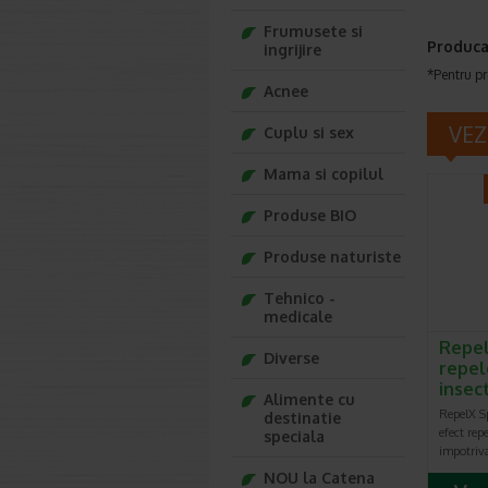
Frumusete si
Produca
ingrijire
*Pentru pr
Acnee
VEZ
Cuplu si sex
Mama si copilul
Produse BIO
Produse naturiste
Tehnico -
medicale
Repel
Diverse
repel
insec
Alimente cu
RepelX Sp
destinatie
efect rep
speciala
impotriva
NOU la Catena