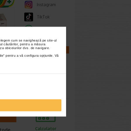
Instagram
TikTok
Whatsapp
nțelegem cum se navighează pe site-ul
ul căutărilor, pentru a măsura
za obiceiurilor dvs. de navigare.
CALCULATOARE
ile” pentru a vă configura opțiunile. Vă
ed
fesional
 oxigen
ire pe…
Calculator
sarcina
Calculator
etode