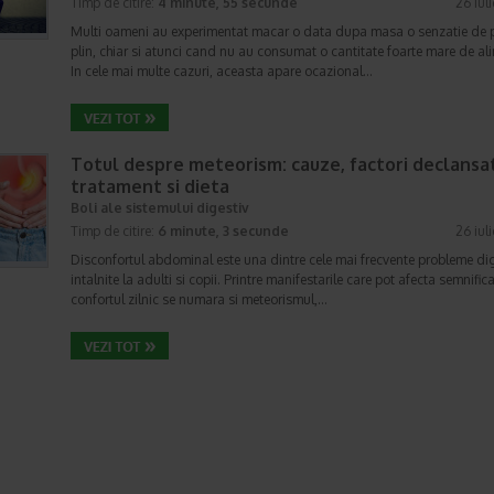
Timp de citire:
4 minute, 55 secunde
26 iul
Multi oameni au experimentat macar o data dupa masa o senzatie de 
plin, chiar si atunci cand nu au consumat o cantitate foarte mare de al
In cele mai multe cazuri, aceasta apare ocazional…
Totul despre meteorism: cauze, factori declansat
tratament si dieta
Boli ale sistemului digestiv
Timp de citire:
6 minute, 3 secunde
26 iul
Disconfortul abdominal este una dintre cele mai frecvente probleme di
intalnite la adulti si copii. Printre manifestarile care pot afecta semnifica
confortul zilnic se numara si meteorismul,…