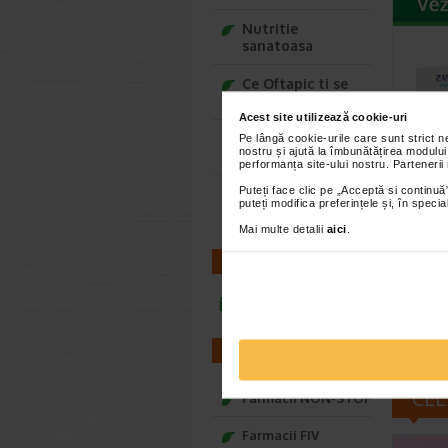
Nutritie
sanatoasa
Ce Oftapic ti se
potriveste
Acest site utilizează cookie-uri
Adora – Adorabili
Pe lângă cookie-urile care sunt strict 
nostru și ajută la îmbunătățirea modului
din prima clipa
performanța site-ului nostru. Partenerii
Zano 
Puteți face clic pe „Acceptă si continuă”
Seturi cadou
ultra
puteți modifica preferințele și, în spec
Baylis&Harding
stike
Mai multe detalii
aici
.
Nebuliza
CONTACT
fost proi
terapiilo
infoline@catena.ro
FARMACII
CEL
Farmacii NON-STOP
Farmacii FIV