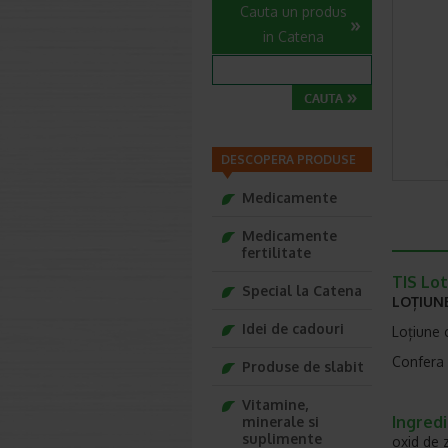
Cauta un produs
in Catena
DESCOPERA PRODUSE
Medicamente
Medicamente
fertilitate
TIS Lot
Special la Catena
LOȚIUN
Idei de cadouri
Loțiune 
Confera s
Produse de slabit
Vitamine,
Ingredi
minerale si
suplimente
oxid de 