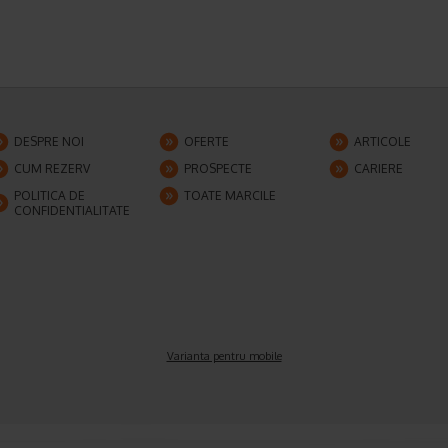
DESPRE NOI
OFERTE
ARTICOLE
CUM REZERV
PROSPECTE
CARIERE
POLITICA DE
TOATE MARCILE
CONFIDENTIALITATE
Varianta pentru mobile