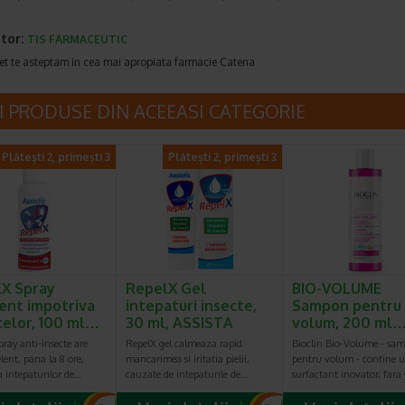
tor:
TIS FARMACEUTIC
et te asteptam in cea mai apropiata farmacie Catena
I PRODUSE DIN ACEEASI CATEGORIE
Plătești 2, primești 3
Plătești 2, primești 3
X Spray
RepelX Gel
BIO-VOLUME
ent impotriva
intepaturi insecte,
Sampon pentru
telor, 100 ml…
30 ml, ASSISTA
volum, 200 ml
ray anti-insecte are
RepelX gel calmeaza rapid
Bioclin Bio-Volume - sa
elent, pana la 8 ore,
mancarimea si iritatia pielii,
pentru volum - contine 
 intepaturilor de…
cauzate de intepaturile de…
surfactant inovator, fara 