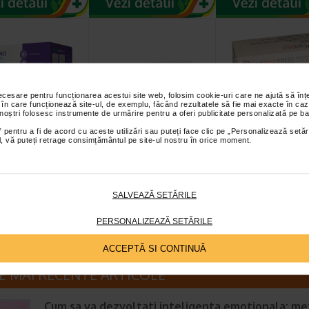
necesare pentru funcționarea acestui site web, folosim cookie-uri care ne ajută să î
 în care funcționează site-ul, de exemplu, făcând rezultatele să fie mai exacte în caz
 noștri folosesc instrumente de urmărire pentru a oferi publicitate personalizată pe ba
nebulizator
HartMann
Pulsoximetru
 pentru a fi de acord cu aceste utilizări sau puteți face clic pe „Personalizează setăr
 portabil cu
Thermoval rapid -
medical Cool M
ial, vă puteți retrage consimțământul pe site-ul nostru în orice moment.
re de…
termometru digital
Plus IMDK
torul ZANO Inspire a
Indicatii termometru digital
Pulsoximetru medical pro
ectat pentru realizarea
HartMann Ecranul este unul cu
masoara concentratia de
r eficiente prin aerosol…
afisaj mare; Termometrul retine…
din sange si pulsul. Folos
SALVEAZĂ SETĂRILE
PERSONALIZEAZĂ SETĂRILE
ACCEPTĂ SI CONTINUĂ
E MAI RECENTE ARTICOLE
Cum sa va dezvoltati inteligenta emotionala: m