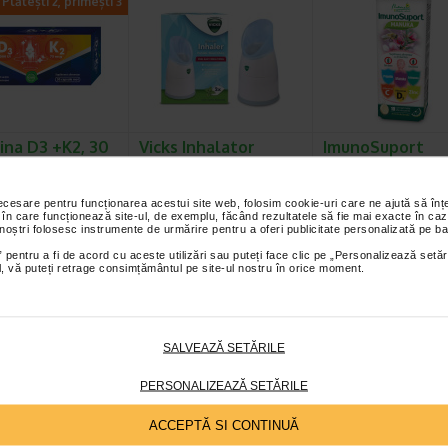
Plătești 2, primești 3
ina D3 +K2, 30
Vicks Inhalator
ImunoSuport
le moi,
portabil cu aburi cu 2
Manuka, 10
RALIS
tablete Menthol…
comprimate…
necesare pentru funcționarea acestui site web, folosim cookie-uri care ne ajută să î
s Vitamina D3 + K2 este
Vicks Inhalator portabil cu abur
Naturalis ImunoSuport 
 în care funcționează site-ul, de exemplu, făcând rezultatele să fie mai exacte în caz
ment alimentar care
cald. Ideal pentru
este un supliment alimen
 noștri folosesc instrumente de urmărire pentru a oferi publicitate personalizată pe ba
vitamina D3 si…
decongestionarea cailor…
forma de comprimate…
 pentru a fi de acord cu aceste utilizări sau puteți face clic pe „Personalizează setăr
ial, vă puteți retrage consimțământul pe site-ul nostru în orice moment.
SALVEAZĂ SETĂRILE
PERSONALIZEAZĂ SETĂRILE
ACCEPTĂ SI CONTINUĂ