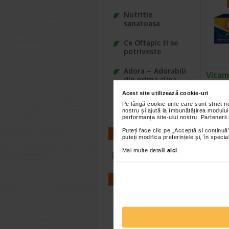
Nutritie
sanatoasa
Ce Oftapic ti se
potriveste
Adora – Adorabili
Vitam
din prima clipa
capsu
NATU
Acest site utilizează cookie-uri
Seturi cadou
Pe lângă cookie-urile care sunt strict 
Naturali
Baylis&Harding
nostru și ajută la îmbunătățirea modului
un supli
performanța site-ului nostru. Partenerii
combina 
Puteți face clic pe „Acceptă si continuă”
CONTACT
puteți modifica preferințele și, în spec
Mai multe detalii
aici
.
infoline@catena.ro
FARMACII
Farmacii NON-STOP
Farmacii FIV