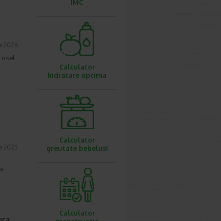
IMC
ie 2026
 nivel
Calculator
hidratare optima
Calculator
e 2025
greutate bebelusi
ai
Calculator
ura