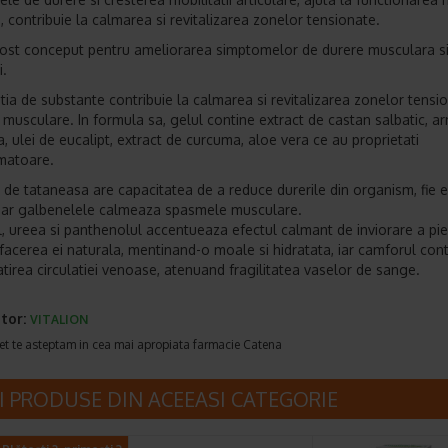
, contribuie la calmarea si revitalizarea zonelor tensionate.
fost conceput pentru ameliorarea simptomelor de durere musculara s
i.
ia de substante contribuie la calmarea si revitalizarea zonelor tensio
 musculare. In formula sa, gelul contine extract de castan salbatic, arn
, ulei de eucalipt, extract de curcuma, aloe vera ce au proprietati
amatoare.
l de tataneasa are capacitatea de a reduce durerile din organism, fie e
 iar galbenelele calmeaza spasmele musculare.
, ureea si panthenolul accentueaza efectul calmant de inviorare a pieli
efacerea ei naturala, mentinand-o moale si hidratata, iar camforul cont
tirea circulatiei venoase, atenuand fragilitatea vaselor de sange.
tor:
VITALION
et te asteptam in cea mai apropiata farmacie Catena
I PRODUSE DIN ACEEASI CATEGORIE