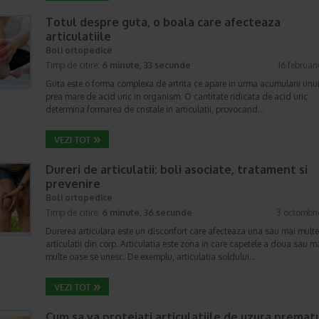
Totul despre guta, o boala care afecteaza
articulatiile
Boli ortopedice
Timp de citire:
6 minute, 33 secunde
16 februar
Guta este o forma complexa de artrita ce apare in urma acumularii unui
prea mare de acid uric in organism. O cantitate ridicata de acid uric
determina formarea de cristale in articulatii, provocand…
Dureri de articulatii: boli asociate, tratament si
prevenire
Boli ortopedice
Timp de citire:
6 minute, 36 secunde
3 octombri
Durerea articulara este un disconfort care afecteaza una sau mai multe
articulatii din corp. Articulatia este zona in care capetele a doua sau m
multe oase se unesc. De exemplu, articulatia soldului…
Cum sa va protejati articulatiile de uzura premat