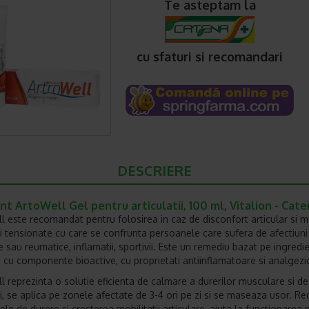
Te asteptam la
cu sfaturi si recomandari
DESCRIERE
int ArtoWell Gel pentru articulatii, 100 ml, Vitalion - Cat
l este recomandat pentru folosirea in caz de disconfort articular si m
tii tensionate cu care se confrunta persoanele care sufera de afectiuni
e sau reumatice, inflamatii, sportivii. Este un remediu bazat pe ingredi
, cu componente bioactive, cu proprietati antiinflamatoare si analgezi
l reprezinta o solutie eficienta de calmare a durerilor musculare si de
tii, se aplica pe zonele afectate de 3-4 ori pe zi si se maseaza usor. R
le de durere si cresterea mobilitatii articulare, ajuta la functionarea