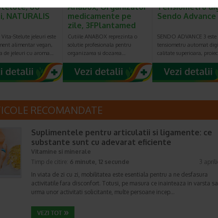
Stelute, 60
Anabox, Organizator
Tensiometru dig
ri, NATURALIS
medicamente pe
Sendo Advance
zile, 3FPlantamed
 Vita-Stelute jeleuri este
Cutiile ANABOX reprezinta o
SENDO ADVANCE 3 este
ment alimentar vegan,
solutie profesionala pentru
tensiometru automat digi
a de jeleuri cu aroma…
organizarea si dozarea…
calitate superioara, proie
TICOLE RECOMANDATE
Suplimentele pentru articulatii si ligamente: ce
substante sunt cu adevarat eficiente
Vitamine si minerale
Timp de citire:
6 minute, 12 secunde
3 april
In viata de zi cu zi, mobilitatea este esentiala pentru a ne desfasura
activitatile fara disconfort. Totusi, pe masura ce inainteaza in varsta sa
urma unor activitati solicitante, multe persoane incep…