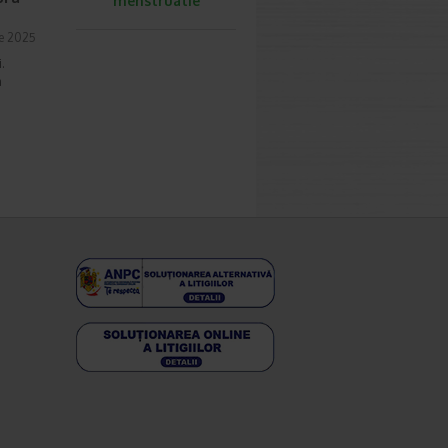
menstruatie
ie 2025
i.
a