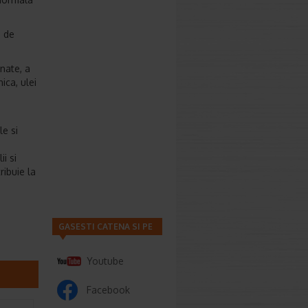
i de
nate, a
ica, ulei
le si
i si
ribuie la
GASESTI CATENA SI PE
Youtube
Facebook