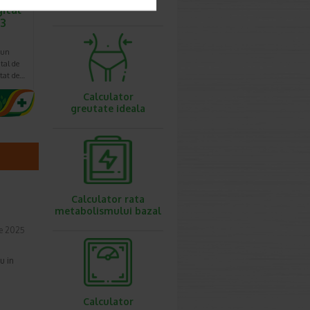
ovulatie
ital
 3
 un
tal de
ctat de…
Calculator
greutate ideala
Calculator rata
metabolismului bazal
ie 2025
u in
Calculator