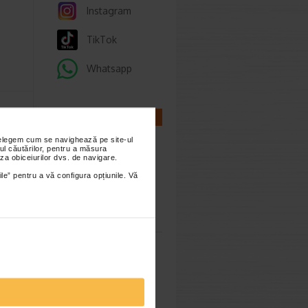
Instagram
TikTok
Whatsapp
CALCULATOARE
nțelegem cum se navighează pe site-ul
Manuka
ul căutărilor, pentru a măsura
tar sub
za obiceiurilor dvs. de navigare.
ile” pentru a vă configura opțiunile. Vă
Calculator
sarcina
Calculator