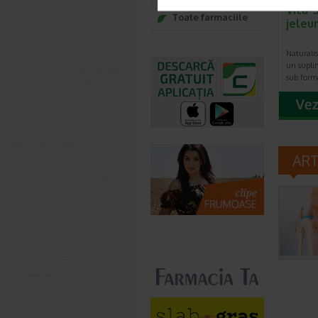
Vita-
Toate farmaciile
jeleu
Naturalis
un supli
sub form
AR