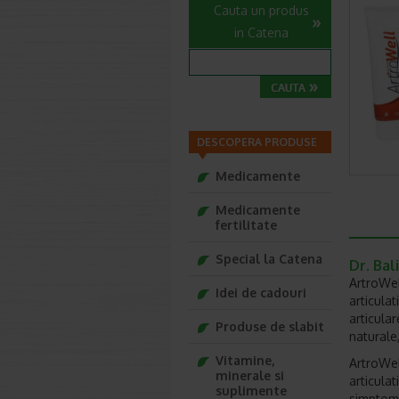
Cauta un produs
in Catena
DESCOPERA PRODUSE
Medicamente
Medicamente
fertilitate
Special la Catena
Dr. Bal
ArtroWel
Idei de cadouri
articula
articular
Produse de slabit
naturale
Vitamine,
ArtroWel
minerale si
articula
suplimente
simptome