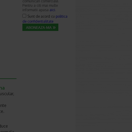
comunicari comerciale.
Pentru a citi mai multe
informatii apasa
aici
.
Sunt de acord cu
politica
de confidentialitate
ena
uscular,
ente
ce.
educe
 normala