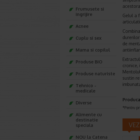
acestora
Frumusete si
ingrijire
Gelul a 
articulati
Acnee
Combinat
durerilor
Cuplu si sex
de menta
Mama si copilul
antiinfl
Extractu
Produse BIO
cronice,
Mentolul
Produse naturiste
sustin r
imbunata
Tehnico -
medicale
Produca
Diverse
*Pentru pr
Alimente cu
destinatie
VEZ
speciala
NOU la Catena