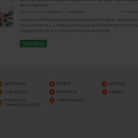
Boli ortopedice
Timp de citire:
4 minute, 47 secunde
16 februar
Sanatatea articulatiilor este esentiala pentru mobilitate si calitatea vieti
Uzura prematura a acestora poate duce la dureri, rigiditate si afectare
capacitatii de miscare, influentand negativ activitatile…
DESPRE NOI
OFERTE
ARTICOLE
CUM REZERV
PROSPECTE
CARIERE
POLITICA DE
TOATE MARCILE
CONFIDENTIALITATE