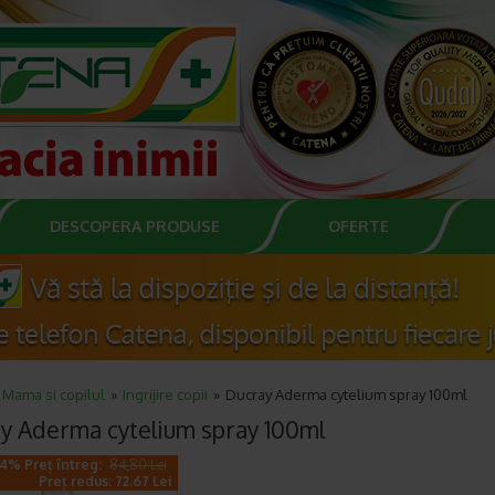
DESCOPERA PRODUSE
OFERTE
Mama si copilul
Ingrijire copii
Ducray Aderma cytelium spray 100ml
y Aderma cytelium spray 100ml
14% Preț întreg:
84,80 Lei
Preț redus: 72.67 Lei