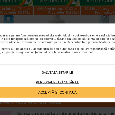
reț întreg:
78,10 Lei
-40% Preț întreg:
30.60 Lei
-40% Preț întreg:
24
Preț redus: 50.77 Lei
Preț redus: 18.36 Lei
Preț redus: 1
necesare pentru funcționarea acestui site web, folosim cookie-uri care ne ajută să î
 în care funcționează site-ul, de exemplu, făcând rezultatele să fie mai exacte în caz
 noștri folosesc instrumente de urmărire pentru a oferi publicitate personalizată pe ba
che Posay
Gerovital Kids Gel
Gerovital Kids
 pentru a fi de acord cu aceste utilizări sau puteți face clic pe „Personalizează setăr
ar gel spalare
spalare corp si par
Petrini Forte c
ial, vă puteți retrage consimțământul pe site-ul nostru în orice moment.
 sensibila…
Hydra Care X 300 ml
copii X 50 ml
spalare Lipikar de la La
Beneficii Gerovital Kids Gel
Calmeaza pielea iritata si
ay curata delicat si
spalare corp si par Hydra Care:
roseata si disconfortul;
a pielea sensibila a…
Respecta pH-ul pielii; Cu…
Protejeaza pielea care se i
SALVEAZĂ SETĂRILE
PERSONALIZEAZĂ SETĂRILE
ACCEPTĂ SI CONTINUĂ
E MAI RECENTE ARTICOLE
Cum sa va dezvoltati inteligenta emotionala: m