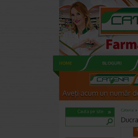
HOME
BLOGURI
Catena
Cauta pe site
Ducra
-