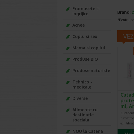
Frumusete si
Brand:
D
ingrijire
*Pentru pr
Acnee
VEZ
Cuplu si sex
Mama si copilul
Produse BIO
Produse naturiste
Tehnico -
medicale
Cutad
Diverse
prote
ml, A
Alimente cu
Cutaden
destinatie
protecto
speciala
echilibr
NOU la Catena