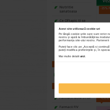
Nutritie
-35% P
sanatoasa
Ce Oftapic ti se
potriveste
Acest site utilizează cookie-uri
Adora – Adorabili
Pe lângă cookie-urile care sunt strict 
nostru și ajută la îmbunătățirea modului
din prima clipa
performanța site-ului nostru. Partenerii
La Ro
Puteți face clic pe „Acceptă si continuă”
Seturi cadou
Lipik
puteți modifica preferințele și, în spec
Baylis&Harding
piele
Mai multe detalii
aici
.
Gelul de 
CONTACT
Roche-Pos
protejeaz
infoline@catena.ro
FARMACII
CEL
Farmacii NON-STOP
Farmacii FIV