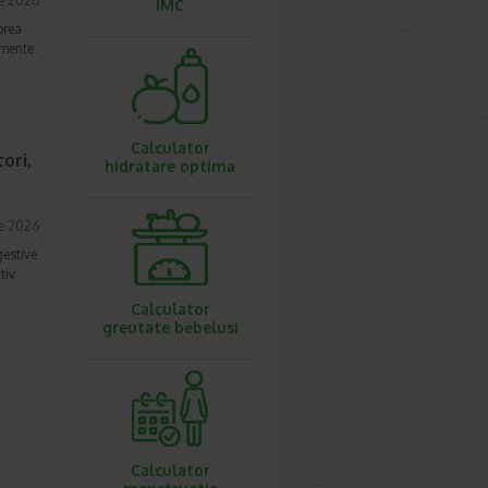
ie 2026
IMC
prea
imente.
Calculator
ori,
hidratare optima
ie 2026
gestive
tiv
Calculator
greutate bebelusi
Calculator