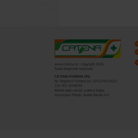
www.catena.ro - copyright 2026,
Toate drepturile rezervate
CATENA PHARMA SRL
Nr. Registrul Comerţului: J03/2710/2023
CUI: RO 3008793
Adresă sediu social: judetul Argeş,
municipiul Piteşti, strada Banat nr.2