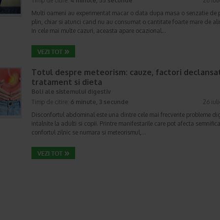
Timp de citire:
4 minute, 55 secunde
26 iul
Multi oameni au experimentat macar o data dupa masa o senzatie de 
plin, chiar si atunci cand nu au consumat o cantitate foarte mare de al
In cele mai multe cazuri, aceasta apare ocazional…
Totul despre meteorism: cauze, factori declansat
tratament si dieta
Boli ale sistemului digestiv
Timp de citire:
6 minute, 3 secunde
26 iul
Disconfortul abdominal este una dintre cele mai frecvente probleme di
intalnite la adulti si copii. Printre manifestarile care pot afecta semnifica
confortul zilnic se numara si meteorismul,…