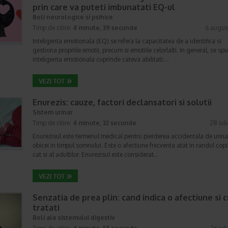
prin care va puteti imbunatati EQ-ul
Boli neurologice si psihice
Timp de citire:
4 minute, 39 secunde
6 augus
Inteligenta emotionala (EQ) se refera la capacitatea de a identifica si
gestiona propriile emotii, precum si emotiile celorlalti. In general, se sp
inteligenta emotionala cuprinde cateva abilitati:…
Enurezis: cauze, factori declansatori si solutii
Sistem urinar
Timp de citire:
4 minute, 32 secunde
28 iul
Enurezisul este termenul medical pentru pierderea accidentala de urina
obicei in timpul somnului. Este o afectiune frecventa atat in randul copii
cat si al adultilor. Enurezisul este considerat…
Senzatia de prea plin: cand indica o afectiune si 
tratati
Boli ale sistemului digestiv