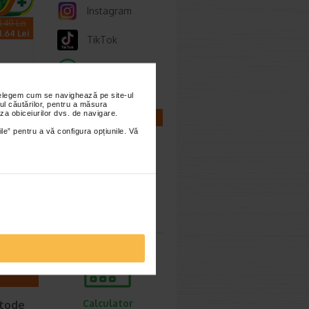
Instagram
.40 Lei
4.64 Lei
TikTok
Whatsapp
nțelegem cum se navighează pe site-ul
ul căutărilor, pentru a măsura
za obiceiurilor dvs. de navigare.
CALCULATOARE
ile” pentru a vă configura opțiunile. Vă
rema
 reduce
rita…
Calculator
sarcina
Calculator
etode