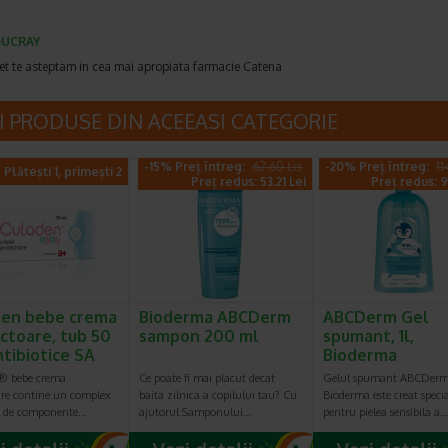
UCRAY
et te asteptam in cea mai apropiata farmacie Catena
I PRODUSE DIN ACEEASI CATEGORIE
-15% Preț întreg:
62.60 Lei
-20% Preț întreg:
11
Plătești 1, primești 2
Preț redus: 53.21 Lei
Preț redus: 9
en bebe crema
Bioderma ABCDerm
ABCDerm Gel
ctoare, tub 50
sampon 200 ml
spumant, 1l,
ntibiotice SA
Bioderma
® bebe crema
Ce poate fi mai placut decat
Gelul spumant ABCDerm 
are contine un complex
baita zilnica a copilului tau? Cu
Bioderma este creat speci
at de componente…
ajutorul Samponului…
pentru pielea sensibila a…