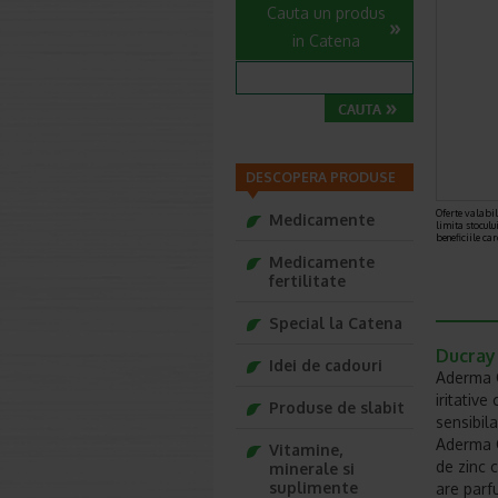
Cauta un produs
in Catena
DESCOPERA PRODUSE
Oferte valabile
Medicamente
limita stoculu
beneficiile ca
Medicamente
fertilitate
Special la Catena
Ducray
Idei de cadouri
Aderma C
iritativ
Produse de slabit
sensibila
Aderma C
Vitamine,
de zinc c
minerale si
suplimente
are parf