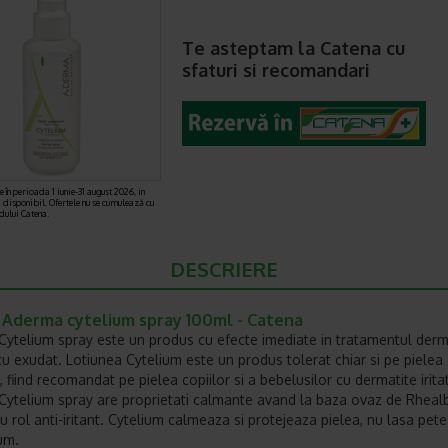
Te asteptam la Catena cu
sfaturi si recomandari
 în perioada 1 iunie-31 august 2026, in
i disponibil. Ofertele nu se cumulează cu
rdului Catena.
DESCRIERE
 Aderma cytelium spray 100ml - Catena
ytelium spray este un produs cu efecte imediate in tratamentul derm
e cu exudat. Lotiunea Cytelium este un produs tolerat chiar si pe pielea
, fiind recomandat pe pielea copiilor si a bebelusilor cu dermatite iritat
ytelium spray are proprietati calmante avand la baza ovaz de Rhealb
u rol anti-iritant. Cytelium calmeaza si protejeaza pielea, nu lasa pete
um.