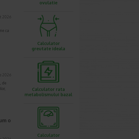
ovulatie
t 2026
une ca
Calculator
greutate ideala
ie 2026
, de
lor,
Calculator rata
metabolismului bazal
cum o
Calculator