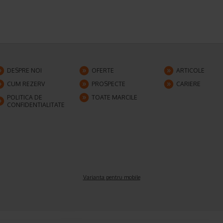
DESPRE NOI
OFERTE
ARTICOLE
CUM REZERV
PROSPECTE
CARIERE
POLITICA DE
TOATE MARCILE
CONFIDENTIALITATE
Varianta pentru mobile