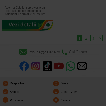
Aderma Cytelium spray este un
produs cu efecte imediate in
tratamentul dermatitelor iritative…
1
2
3
>
infoline@catena.ro
CallCenter
Despre Noi
Oferte
Articole
Cum Rezerv
Prospecte
Cariere