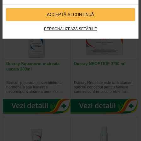
ACCEPTĂ SI CONTINUĂ
PERSONALIZEAZĂ SETĂRILE
Ducray Squanorm matreata
Ducray NEOPTIDE 3*30 ml
uscata 200ml
Stresul, poluarea, dezechilibrele
Ducray Neoptide este un tratament
hormonale sau folosirea
special conceput pentru femeile
necorespunzatoare a anumitor…
care se confrunta cu problema…