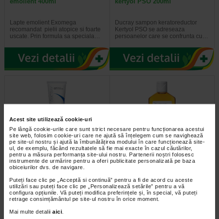
emolient 400ml
kertyol PSO 200ml
Lapte emolient Exomega
Ducray sampon keratoreductor
recomandat pielii atopice si foarte
Kertyol PSO se adreseaza
uscate. Prin formula sa speciala…
persoanelor care se confrunta cu…
Acest site utilizează cookie-uri
Pe lângă cookie-urile care sunt strict necesare pentru funcționarea acestui
site web, folosim cookie-uri care ne ajută să înțelegem cum se navighează
pe site-ul nostru și ajută la îmbunătățirea modului în care funcționează site-
ul, de exemplu, făcând rezultatele să fie mai exacte în cazul căutărilor,
pentru a măsura performanța site-ului nostru. Partenerii noștri folosesc
Ducray Kelual DS crema 40ml
Ducray Squanorm matreata
instrumente de urmărire pentru a oferi publicitate personalizată pe baza
grasa 200ml
obiceiurilor dvs. de navigare.
Puteți face clic pe „Acceptă si continuă” pentru a fi de acord cu aceste
Crema keratoreductoare Ducray
Pentru a elimina matreata grasa,
utilizări sau puteți face clic pe „Personalizează setările” pentru a vă
este o crema calmanta
care apare sub forma de fulgi
configura opțiunile. Vă puteți modifica preferințele și, în special, vă puteți
recomandata pentru tratarea…
galbui ce stau lipiti de scalp…
retrage consimțământul pe site-ul nostru în orice moment.
Mai multe detalii
aici
.