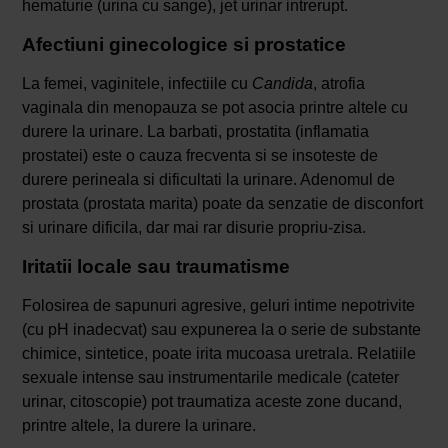
hematurie (urina cu sange), jet urinar intrerupt.
Afectiuni ginecologice si prostatice
La femei, vaginitele, infectiile cu
Candida
, atrofia
vaginala din menopauza se pot asocia printre altele cu
durere la urinare. La barbati, prostatita (inflamatia
prostatei) este o cauza frecventa si se insoteste de
durere perineala si dificultati la urinare. Adenomul de
prostata (prostata marita) poate da senzatie de disconfort
si urinare dificila, dar mai rar disurie propriu-zisa.
Iritatii locale sau traumatisme
Folosirea de sapunuri agresive, geluri intime nepotrivite
(cu pH inadecvat) sau expunerea la o serie de substante
chimice, sintetice, poate irita mucoasa uretrala. Relatiile
sexuale intense sau instrumentarile medicale (cateter
urinar, citoscopie) pot traumatiza aceste zone ducand,
printre altele, la durere la urinare.