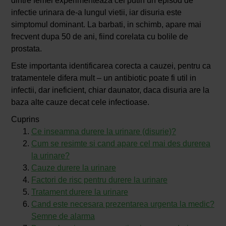
dintre femei experimenteaza cel putin un episod de
infectie urinara de-a lungul vietii, iar disuria este
simptomul dominant. La barbati, in schimb, apare mai
frecvent dupa 50 de ani, fiind corelata cu bolile de
prostata.
Este importanta identificarea corecta a cauzei, pentru ca
tratamentele difera mult – un antibiotic poate fi util in
infectii, dar ineficient, chiar daunator, daca disuria are la
baza alte cauze decat cele infectioase.
Cuprins
Ce inseamna durere la urinare (disurie)?
Cum se resimte si cand apare cel mai des durerea
la urinare?
Cauze durere la urinare
Factori de risc pentru durere la urinare
Tratament durere la urinare
Cand este necesara prezentarea urgenta la medic?
Semne de alarma