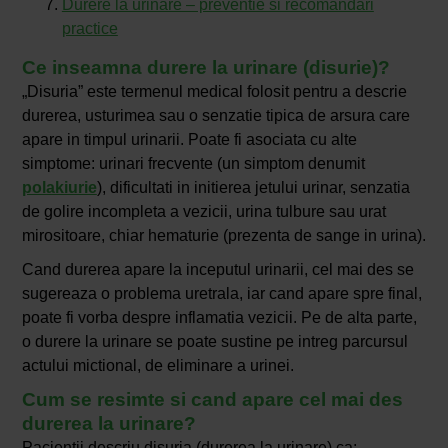
Durere la urinare – preventie si recomandari
practice
Ce inseamna durere la urinare (disurie)?
„Disuria” este termenul medical folosit pentru a descrie
durerea, usturimea sau o senzatie tipica de arsura care
apare in timpul urinarii. Poate fi asociata cu alte
simptome: urinari frecvente (un simptom denumit
polakiurie
), dificultati in initierea jetului urinar, senzatia
de golire incompleta a vezicii, urina tulbure sau urat
mirositoare, chiar hematurie (prezenta de sange in urina).
Cand durerea apare la inceputul urinarii, cel mai des se
sugereaza o problema uretrala, iar cand apare spre final,
poate fi vorba despre inflamatia vezicii. Pe de alta parte,
o durere la urinare se poate sustine pe intreg parcursul
actului mictional, de eliminare a urinei.
Cum se resimte si cand apare cel mai des
durerea la urinare?
Pacientii descriu disuria (durerea la urinare) ca: