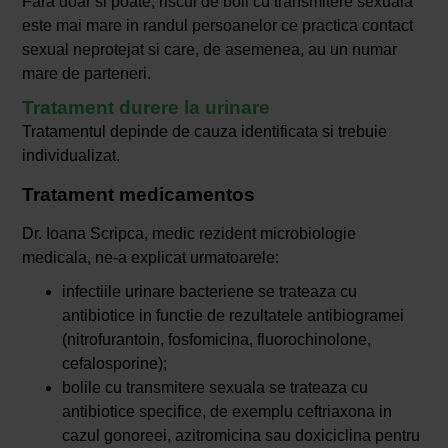
Fara doar si poate, riscul de boli cu transmitere sexuala
este mai mare in randul persoanelor ce practica contact
sexual neprotejat si care, de asemenea, au un numar
mare de parteneri.
Tratament durere la urinare
Tratamentul depinde de cauza identificata si trebuie
individualizat.
Tratament medicamentos
Dr. Ioana Scripca, medic rezident microbiologie
medicala, ne-a explicat urmatoarele:
infectiile urinare bacteriene se trateaza cu
antibiotice in functie de rezultatele antibiogramei
(nitrofurantoin, fosfomicina, fluorochinolone,
cefalosporine);
bolile cu transmitere sexuala se trateaza cu
antibiotice specifice, de exemplu ceftriaxona in
cazul gonoreei, azitromicina sau doxiciclina pentru