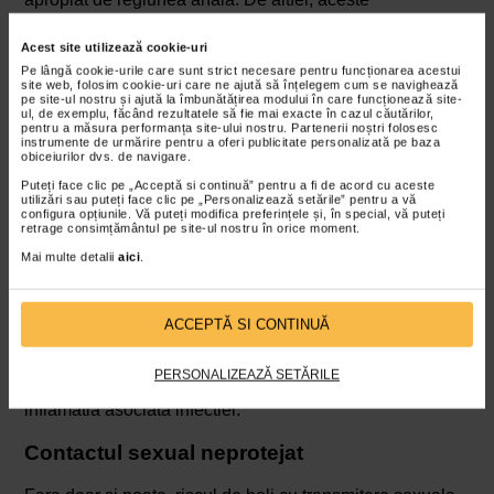
particularitati explica incidenta crescuta a infectiilor
Acest site utilizează cookie-uri
urinare in randul femeilor.
Pe lângă cookie-urile care sunt strict necesare pentru funcționarea acestui
site web, folosim cookie-uri care ne ajută să înțelegem cum se navighează
Sarcina si menopauza
pe site-ul nostru și ajută la îmbunătățirea modului în care funcționează site-
ul, de exemplu, făcând rezultatele să fie mai exacte în cazul căutărilor,
pentru a măsura performanța site-ului nostru. Partenerii noștri folosesc
In sarcina, presiunea uterului pe vezica si modificarile
instrumente de urmărire pentru a oferi publicitate personalizată pe baza
obiceiurilor dvs. de navigare.
hormonale favorizeaza stagnarea urinei si, astfel,
Puteți face clic pe „Acceptă si continuă” pentru a fi de acord cu aceste
colonizarea bacteriana. In
menopauza
, scaderea
utilizări sau puteți face clic pe „Personalizează setările” pentru a vă
configura opțiunile. Vă puteți modifica preferințele și, în special, vă puteți
estrogenilor duce la atrofia mucoasei urogenitale,
retrage consimțământul pe site-ul nostru în orice moment.
predispunand la infectii si durere la urinare.
Mai multe detalii
aici
.
Igiena intima precara sau agresiva
ACCEPTĂ SI CONTINUĂ
Atat lipsa igienei, cat si folosirea excesiva a sapunurilor
antibacteriene sau a dusurilor vaginale pot destabiliza
PERSONALIZEAZĂ SETĂRILE
flora locala, modificandu-i compozitia, si favoriza
inflamatia asociata infectiei.
Contactul sexual neprotejat