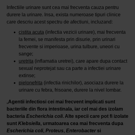
Infectiile urinare sunt cea mai frecventa cauza pentru
durere la urinare. Insa, exista numeroase tipuri clinice
care descriu acest spectru de afectiuni, incluzand:
cistita acuta
(infectia vezicii urinare), mai frecventa
la femei, se manifesta prin disurie, prin urinari
frecvente si imperioase, urina tulbure, uneori cu
sange;
uretrita
(inflamatia uretrei), care apare dupa contact
sexual neprotejat sau ca parte a infectiei urinare
extinse;
pielonefrita
(infectia rinichilor), asociaza durere la
urinare cu febra, frisoane, durere la nivel lombar.
„
Agentii infectiosi cei mai frecvent implicati sunt
bacteriile din flora intestinala, iar cel mai des izolam
bacteria
Escherichia coli
. Alte specii care pot fi izolate
sunt
Klebsiella
, urmatoarea cea mai frecventa dupa
Escherichia coli
,
Proteus
,
Enterobacter
si