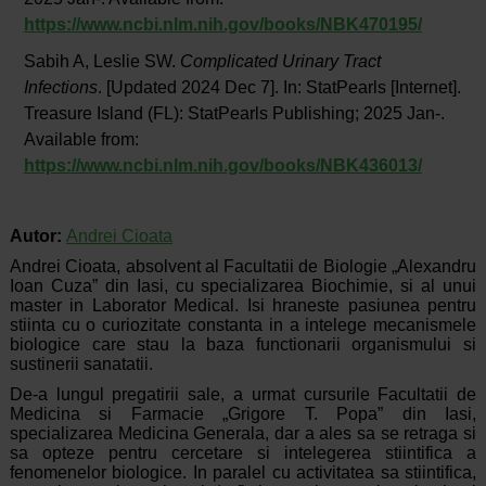
https://www.ncbi.nlm.nih.gov/books/NBK470195/
Sabih A, Leslie SW.
Complicated Urinary Tract
Infections
. [Updated 2024 Dec 7]. In: StatPearls [Internet].
Treasure Island (FL): StatPearls Publishing; 2025 Jan-.
Available from:
https://www.ncbi.nlm.nih.gov/books/NBK436013/
Autor:
Andrei Cioata
Andrei Cioata, absolvent al Facultatii de Biologie „Alexandru
Ioan Cuza” din Iasi, cu specializarea Biochimie, si al unui
master in Laborator Medical. Isi hraneste pasiunea pentru
stiinta cu o curiozitate constanta in a intelege mecanismele
biologice care stau la baza functionarii organismului si
sustinerii sanatatii.
De-a lungul pregatirii sale, a urmat cursurile Facultatii de
Medicina si Farmacie „Grigore T. Popa” din Iasi,
specializarea Medicina Generala, dar a ales sa se retraga si
sa opteze pentru cercetare si intelegerea stiintifica a
fenomenelor biologice. In paralel cu activitatea sa stiintifica,