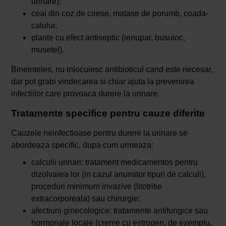
urinare);
ceai din coz de cirese, matase de porumb, coada-
calului;
plante cu efect antiseptic (ienupar, busuioc,
musetel).
Bineinteles, nu inlocuiesc antibioticul cand este necesar,
dar pot grabi vindecarea si chiar ajuta la prevenirea
infectiilor care provoaca durere la urinare.
Tratamente specifice pentru cauze diferite
Cauzele neinfectioase pentru durere la urinare se
abordeaza specific, dupa cum urmeaza:
calculii urinari: tratament medicamentos pentru
dizolvarea lor (in cazul anumitor tipuri de calculi),
proceduri minimum invazive (litotritie
extracorporeala) sau chirurgie;
afectiuni ginecologice: tratamente antifungice sau
hormonale locale (creme cu estrogen, de exemplu,