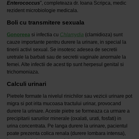
Enterococcus
”, completeaza dr. Ioana Scripca, medic
rezident microbiologie medicala.
Boli cu transmitere sexuala
Gonoreea
si infectia cu
Chlamydia
(clamidioza) sunt
cauze importante pentru durere la urinare, in special la
tinerii activi sexual. Se insotesc adesea de secretii
uretrale la barbati sau de secretii vaginale anormale la
femei. Alte infectii de acest tip sunt herpesul genital si
trichomoniaza.
Calculi urinari
Pietrele formate la nivelul rinichilor sau vezicii urinare pot
migra si pot irita mucoasa tractului urinar, provocand
durere la urinare. Aceste pietre se formeaza ca urmare a
precipitarii sarurilor minerale (oxalati, urati, fosfati) in
urina concentrata. Pe langa durere la urinare, pacientul
poate prezenta colica renala (durere lombara intensa),