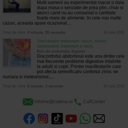
Multi oameni au experimentat macar o data
dupa masa o senzatie de prea plin, chiar si
atunci cand nu au consumat o cantitate
foarte mare de alimente. In cele mai multe
cazuri, aceasta apare ocazional…
Timp de citire:
4 minute, 55 secunde
26 iulie 2026
Totul despre meteorism: cauze, factori
declansatori, tratament si dieta
Boli ale sistemului digestiv
Disconfortul abdominal este una dintre cele
mai frecvente probleme digestive intalnite
la adulti si copii. Printre manifestarile care
pot afecta semnificativ confortul zilnic se
numara si meteorismul,…
Timp de citire:
6 minute, 3 secunde
26 iulie 2026
infoline@catena.ro
CallCenter