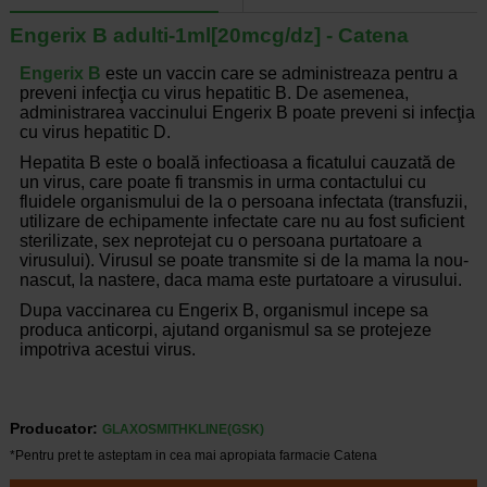
Engerix B adulti-1ml[20mcg/dz] - Catena
Engerix B
este un vaccin care se administreaza pentru a
preveni infecţia cu virus hepatitic B. De asemenea,
administrarea vaccinului Engerix B poate preveni si infecţia
cu virus hepatitic D.
Hepatita B este o boală infectioasa a ficatului cauzată de
un virus, care poate fi transmis in urma contactului cu
fluidele organismului de la o persoana infectata (transfuzii,
utilizare de echipamente infectate care nu au fost suficient
sterilizate, sex neprotejat cu o persoana purtatoare a
virusului). Virusul se poate transmite si de la mama la nou-
nascut, la nastere, daca mama este purtatoare a virusului.
Dupa vaccinarea cu Engerix B, organismul incepe sa
produca anticorpi, ajutand organismul sa se protejeze
impotriva acestui virus.
Producator:
GLAXOSMITHKLINE(GSK)
*Pentru pret te asteptam in cea mai apropiata farmacie Catena