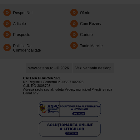
Despre Noi
Oferte
Articole
Cum Rezerv
Prospecte
Cariere
Politica De
Toate Marcile
Confidentialitate
www.catena.ro - © 2026
Vezi varianta desktop
CATENA PHARMA SRL
Nr. Registrul Comerţului: J03/2710/2023
CUI: RO 3008793
Adresă sediu social: judetul Argeş, municipiul Piteşti, strada
Banat nr.2