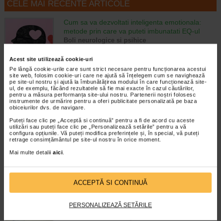
CELE MAI RECENTE ARTICOLE
Cum sa va dezvoltati inteligenta emotionala:
metode prin care va puteti imbunatati EQ-ul
Boli neurologice si psihice
Inteligenta emotionala (EQ) se refera la
capacitatea de a identifica si gestiona
Acest site utilizează cookie-uri
propriile emotii, precum si emotiile celorlalti.
Pe lângă cookie-urile care sunt strict necesare pentru funcționarea acestui
In general, se spune ca inteligenta
site web, folosim cookie-uri care ne ajută să înțelegem cum se navighează
pe site-ul nostru și ajută la îmbunătățirea modului în care funcționează site-
emotionala cuprinde cateva abilitati:…
ul, de exemplu, făcând rezultatele să fie mai exacte în cazul căutărilor,
pentru a măsura performanța site-ului nostru. Partenerii noștri folosesc
Timp de citire:
4 minute, 39 secunde
6 august 2026
instrumente de urmărire pentru a oferi publicitate personalizată pe baza
obiceiurilor dvs. de navigare.
Enurezis: cauze, factori declansatori si solutii
Puteți face clic pe „Acceptă si continuă” pentru a fi de acord cu aceste
Sistem urinar
utilizări sau puteți face clic pe „Personalizează setările” pentru a vă
Enurezisul este termenul medical pentru
configura opțiunile. Vă puteți modifica preferințele și, în special, vă puteți
retrage consimțământul pe site-ul nostru în orice moment.
pierderea accidentala de urina, de obicei in
timpul somnului. Este o afectiune frecventa
Mai multe detalii
aici
.
atat in randul copiilor, cat si al adultilor.
Enurezisul este considerat…
ACCEPTĂ SI CONTINUĂ
Timp de citire:
4 minute, 32 secunde
28 iulie 2026
Senzatia de prea plin: cand indica o afectiune si
PERSONALIZEAZĂ SETĂRILE
cum o tratati
Boli ale sistemului digestiv