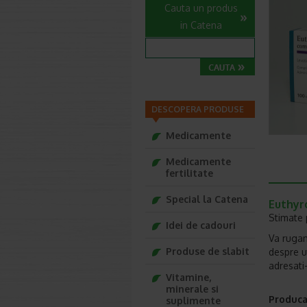
Cauta un produs
in Catena
DESCOPERA PRODUSE
Medicamente
Medicamente
fertilitate
Special la Catena
Euthyr
Stimate 
Idei de cadouri
Va rugam
Produse de slabit
despre u
adresati
Vitamine,
minerale si
Produca
suplimente