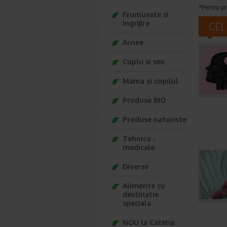
*Pentru pr
Frumusete si
ingrijire
CEL
Acnee
Cuplu si sex
Mama si copilul
Produse BIO
Produse naturiste
Tehnico -
medicale
Diverse
Alimente cu
destinatie
speciala
NOU la Catena