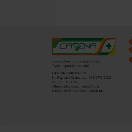
www.catena.ro - copyright 2026,
Toate drepturile rezervate
CATENA PHARMA SRL
Nr. Registrul Comerţului: J03/2710/2023
CUI: RO 3008793
Adresă sediu social: judetul Argeş,
municipiul Piteşti, strada Banat nr.2