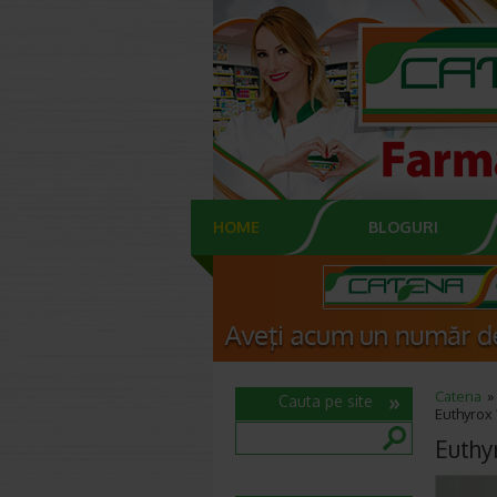
HOME
BLOGURI
Catena
Cauta pe site
Euthyrox
Euthy