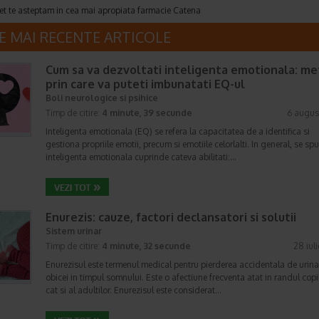
et te asteptam in cea mai apropiata farmacie Catena
E MAI RECENTE ARTICOLE
Cum sa va dezvoltati inteligenta emotionala: m
prin care va puteti imbunatati EQ-ul
Boli neurologice si psihice
Timp de citire:
4 minute, 39 secunde
6 augus
Inteligenta emotionala (EQ) se refera la capacitatea de a identifica si
gestiona propriile emotii, precum si emotiile celorlalti. In general, se sp
inteligenta emotionala cuprinde cateva abilitati:…
Enurezis: cauze, factori declansatori si solutii
Sistem urinar
Timp de citire:
4 minute, 32 secunde
28 iul
Enurezisul este termenul medical pentru pierderea accidentala de urina
obicei in timpul somnului. Este o afectiune frecventa atat in randul copii
cat si al adultilor. Enurezisul este considerat…