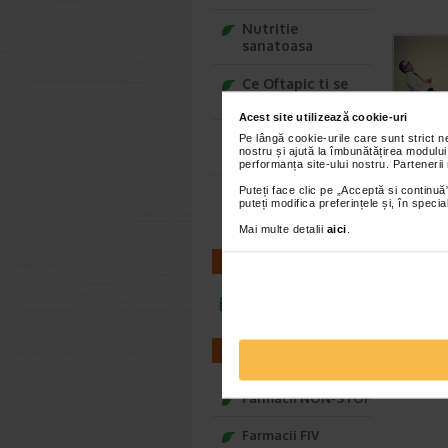
Nutritie
sanatoasa
Ce Oftapic ti se
potriveste
Acest site utilizează cookie-uri
Adora – Adorabili
Pe lângă cookie-urile care sunt strict 
nostru și ajută la îmbunătățirea modului
din prima clipa
performanța site-ului nostru. Partenerii
Puteți face clic pe „Acceptă si continuă”
Seturi cadou
puteți modifica preferințele și, în spec
Baylis&Harding
Mai multe detalii
aici
.
CONTACT
infoline@catena.ro
FARMACII
Farmacii NON-STOP
Farmacii FIV