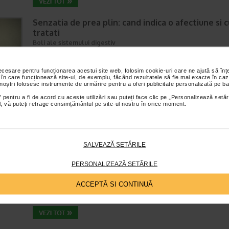
Senzatia de prea plin: cand indica o afectiune si 
tratati
Boli ale sistemului digestiv
Timp de citire:
4 minute, 55 secunde
26 iul
Multi oameni au experimentat macar o data dupa masa o senzatie de 
necesare pentru funcționarea acestui site web, folosim cookie-uri care ne ajută să î
plin, chiar si atunci cand nu au consumat o cantitate foarte mare de al
 în care funcționează site-ul, de exemplu, făcând rezultatele să fie mai exacte în caz
 noștri folosesc instrumente de urmărire pentru a oferi publicitate personalizată pe ba
In cele mai multe cazuri, aceasta apare ocazional…
 pentru a fi de acord cu aceste utilizări sau puteți face clic pe „Personalizează setăr
ial, vă puteți retrage consimțământul pe site-ul nostru în orice moment.
Totul despre meteorism: cauze, factori declansat
tratament si dieta
SALVEAZĂ SETĂRILE
Boli ale sistemului digestiv
Timp de citire:
6 minute, 3 secunde
26 iul
PERSONALIZEAZĂ SETĂRILE
Disconfortul abdominal este una dintre cele mai frecvente probleme di
intalnite la adulti si copii. Printre manifestarile care pot afecta semnifica
ACCEPTĂ SI CONTINUĂ
confortul zilnic se numara si meteorismul,…