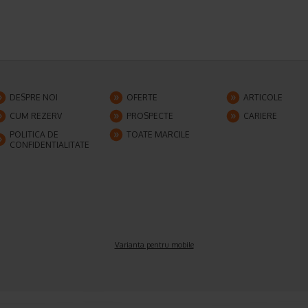
DESPRE NOI
OFERTE
ARTICOLE
CUM REZERV
PROSPECTE
CARIERE
POLITICA DE
TOATE MARCILE
CONFIDENTIALITATE
Varianta pentru mobile