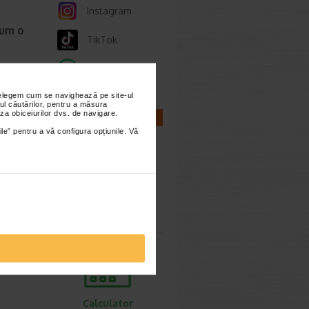
Instagram
cum o
TikTok
Whatsapp
ie 2026
prea
nțelegem cum se navighează pe site-ul
imente.
ul căutărilor, pentru a măsura
za obiceiurilor dvs. de navigare.
CALCULATOARE
ile” pentru a vă configura opțiunile. Vă
ori,
Calculator
sarcina
ie 2026
gestive
tiv
Calculator