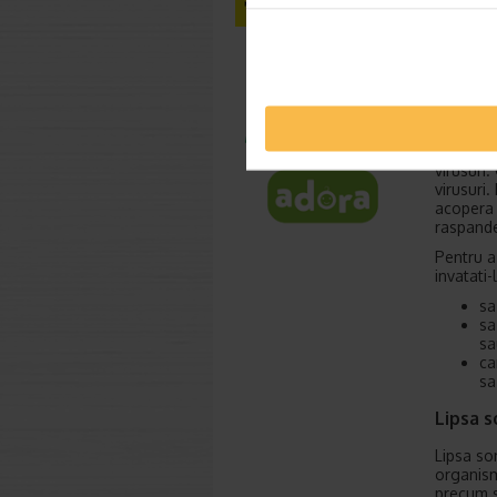
De exemp
Acest lu
umidifica
pentru a 
Varsta 
Copiii, i
sistemul
virusuri.
virusuri
acopera 
raspande
Pentru a
invatati-
sa
sa
sa
ca
sa
Lipsa 
Lipsa so
organism
precum si