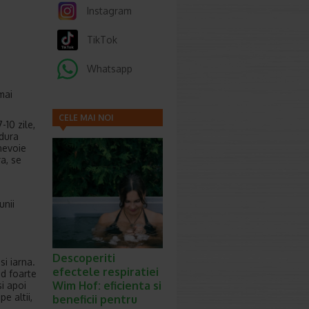
Instagram
TikTok
Whatsapp
mai
CELE MAI NOI
10 zile,
ARTICOLE
 dura
nevoie
a, se
unii
Descoperiti
si iarna.
efectele respiratiei
nd foarte
Wim Hof: eficienta si
si apoi
e altii,
beneficii pentru