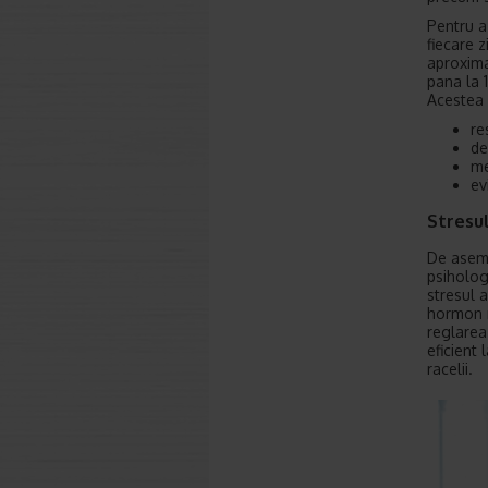
Pentru a 
fiecare z
aproxima
pana la 1
Acestea 
re
de
me
ev
Stresul
De aseme
psiholog
stresul 
hormon r
reglarea
eficient
racelii.