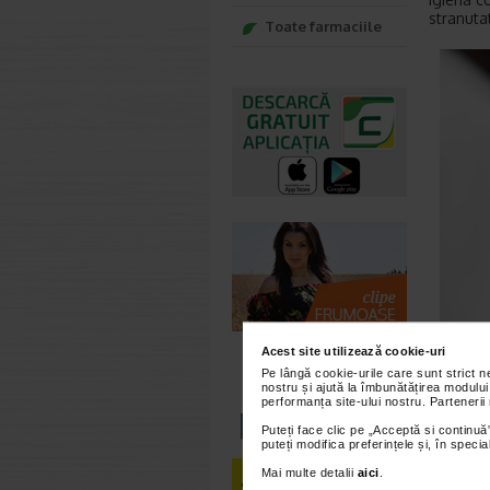
stranutat
Toate farmaciile
Acest site utilizează cookie-uri
Pe lângă cookie-urile care sunt strict 
nostru și ajută la îmbunătățirea modului
performanța site-ului nostru. Partenerii
Puteți face clic pe „Acceptă si continuă”
puteți modifica preferințele și, în spec
Anumite 
Mai multe detalii
aici
.