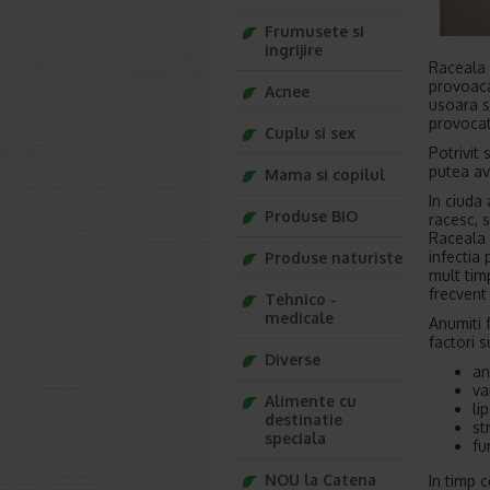
Frumusete si
ingrijire
Raceala e
provoac
Acnee
usoara s
provocat
Cuplu si sex
Potrivit 
putea av
Mama si copilul
In ciuda
Produse BIO
racesc, s
Raceala 
infectia
Produse naturiste
mult tim
frecvent
Tehnico -
medicale
Anumiti 
factori s
Diverse
an
va
Alimente cu
li
destinatie
st
speciala
fu
NOU la Catena
In timp c