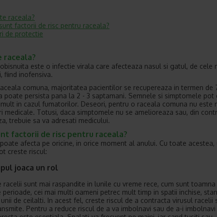
te raceala?
sunt factorii de risc pentru raceala?
i de protectie
e raceala?
obisnuita este o infectie virala care afecteaza nasul si gatul, de cele 
, fiind inofensiva.
aceala comuna, majoritatea pacientilor se recupereaza in termen de 7-
a poate persista pana la 2 - 3 saptamani. Semnele si simptomele pot
 mult in cazul fumatorilor. Deseori, pentru o raceala comuna nu este 
jiri medicale. Totusi, daca simptomele nu se amelioreaza sau, din contr
a, trebuie sa va adresati medicului.
nt factorii de risc pentru raceala?
poate afecta pe oricine, in orice moment al anului. Cu toate acestea, 
ot creste riscul:
ul joaca un rol
le racelii sunt mai raspandite in lunile cu vreme rece, cum sunt toamna 
e perioade, cei mai multi oameni petrec mult timp in spatii inchise, sta
nii de ceilalti. In acest fel, creste riscul de a contracta virusul racelii 
ansmite. Pentru a reduce riscul de a va imbolnavi sau de a-i imbolnavi p
recta este esentiala. Spalati-va frecvent pe maini, iar cand tusiti sau