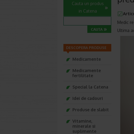
Cauta un produs
in Catena
Artic
Medic re
Ultima a
DESCOPERA PRODUSE
Medicamente
Medicamente
fertilitate
Special la Catena
Idei de cadouri
Produse de slabit
Vitamine,
minerale si
suplimente