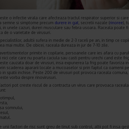
ste o infectie virala care afecteaza tractul respirator superior si care
a semne si simptome precum
durere in gat
, secretii nazale (
rinoree
), 
i, in unele cazuri, dureri musculare sau febra usoara. Raceala poate fi
a de o varietate de virusuri.
specialistilor, adultii sufera in medie de 2-3 raceli pe an, in timp ce copii
ea mai multe. De obicei, raceala dureaza in jur de 7-10 zile.
 avertismentelor primite in copilarie, persoanele care ies afara cu paru
i nici cele care nu poarta caciula sau casti pentru urechi cand este frig
este cauzata doar de virusuri, insa expunerea la frig poate favoriza in
 prin scaderea apararii locale a mucoaselor si prin faptul ca oamenii p
p in spatii inchise. Peste 200 de virusuri pot provoca raceala comuna,
 este vorba despre rinovirusuri.
factori pot creste riscul de a contracta un virus care provoaca raceala
unt:
otimpul,
rsta,
psa somnului,
resul,
matul.
e unii factori de risc sunt greu de tinut sub control, altii pot fi insa ges