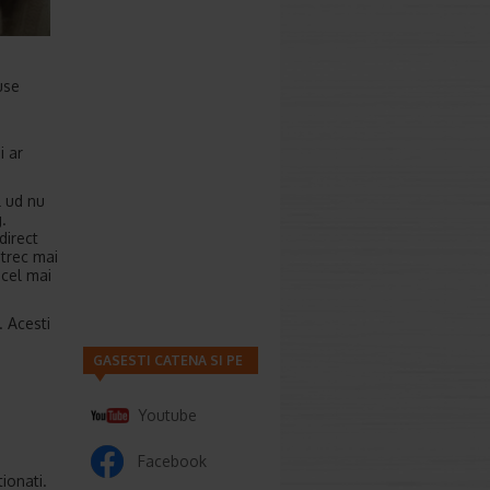
tuse
i ar
l ud nu
.
direct
etrec mai
 cel mai
. Acesti
GASESTI CATENA SI PE
Youtube
Facebook
tionati.