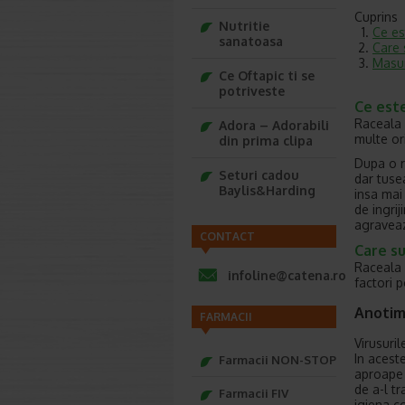
Cuprins
Nutritie
Ce es
sanatoasa
Care 
Masur
Ce Oftapic ti se
potriveste
Ce est
Raceala 
Adora – Adorabili
multe ori
din prima clipa
Dupa o r
Seturi cadou
dar tuse
Baylis&Harding
insa mai
de ingri
agraveaz
CONTACT
Care su
Raceala 
infoline@catena.ro
factori p
Anotimp
FARMACII
Virusuri
In acest
Farmacii NON-STOP
aproape u
de a-l tr
Farmacii FIV
igiena co