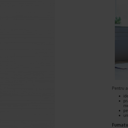
Pentru a
id
pr
me
pe
ur
Fumatul