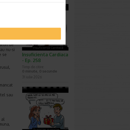
ului.
i un
orul,
a multe
tatori de
au nu-si
Insuficienta Cardiaca
e se
- Ep. 258
Timp de citire:
rusul,
0 minute, 0 secunde
31 iulie 2026
 mancat
tel sau
 al
omuna,