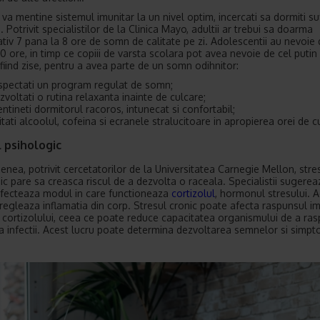
va mentine sistemul imunitar la un nivel optim, incercati sa dormiti suf
i. Potrivit specialistilor de la Clinica Mayo, adultii ar trebui sa doarma
tiv 7 pana la 8 ore de somn de calitate pe zi. Adolescentii au nevoie
0 ore, in timp ce copiii de varsta scolara pot avea nevoie de cel putin 
fiind zise, pentru a avea parte de un somn odihnitor:
spectati un program regulat de somn;
zvoltati o rutina relaxanta inainte de culcare;
ntineti dormitorul racoros, intunecat si confortabil;
itati alcoolul, cofeina si ecranele stralucitoare in apropierea orei de c
 psihologic
nea, potrivit cercetatorilor de la Universitatea Carnegie Mellon, stre
ic pare sa creasca riscul de a dezvolta o raceala. Specialistii sugerea
afecteaza modul in care functioneaza
cortizolul
, hormonul stresului. 
egleaza inflamatia din corp. Stresul cronic poate afecta raspunsul im
 cortizolului, ceea ce poate reduce capacitatea organismului de a ra
 la infectii. Acest lucru poate determina dezvoltarea semnelor si simp