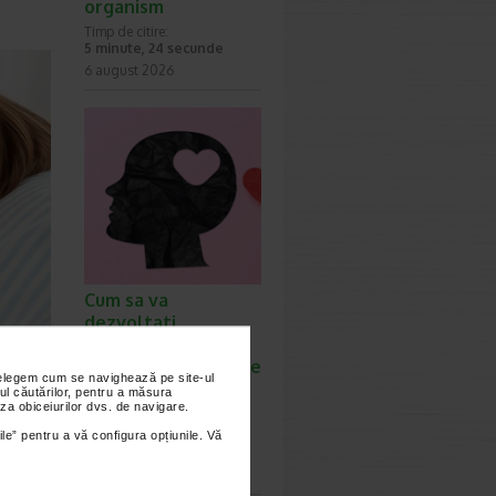
organism
Timp de citire:
5 minute, 24 secunde
6 august 2026
Cum sa va
dezvoltati
inteligenta
emotionala: metode
nțelegem cum se navighează pe site-ul
prin care va puteti
ul căutărilor, pentru a măsura
za obiceiurilor dvs. de navigare.
imbunatati EQ-ul
Timp de citire:
ile” pentru a vă configura opțiunile. Vă
4 minute, 39 secunde
6 august 2026
celii.