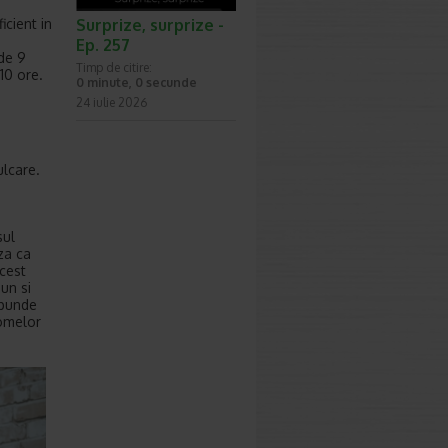
Surprize, surprize -
icient in
Ep. 257
 de 9
Timp de citire:
10 ore.
0 minute, 0 secunde
24 iulie 2026
ulcare.
sul
za ca
Acest
un si
spunde
tomelor