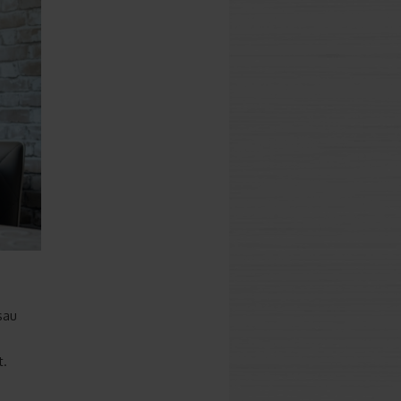
sau
t.