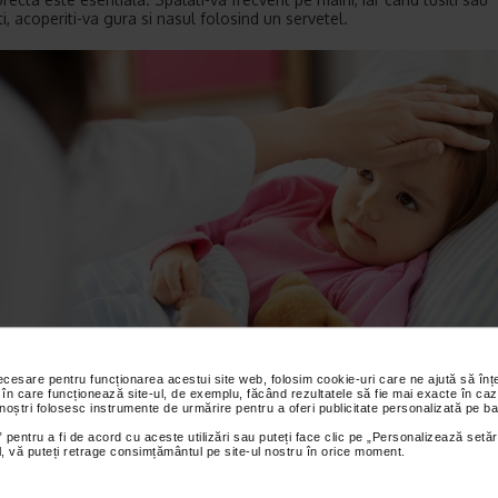
i, acoperiti-va gura si nasul folosind un servetel.
necesare pentru funcționarea acestui site web, folosim cookie-uri care ne ajută să î
 în care funcționează site-ul, de exemplu, făcând rezultatele să fie mai exacte în caz
 noștri folosesc instrumente de urmărire pentru a oferi publicitate personalizată pe ba
 pentru a fi de acord cu aceste utilizări sau puteți face clic pe „Personalizează setăr
ial, vă puteți retrage consimțământul pe site-ul nostru în orice moment.
climate si conditii sezoniere pot, de asemenea, agrava manifestarile ra