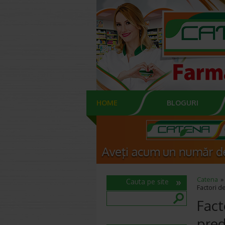
HOME
BLOGURI
Catena
Cauta pe site
Factori d
Fact
pred