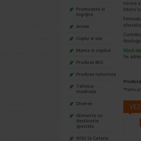
nociva a 
Frumusete si
interni (
ingrijire
Femovita 
efectelor
Acnee
Contribui
Cuplu si sex
fiziolog
Mod de
Mama si copilul
Se admin
Produse BIO
Produse naturiste
Produca
Tehnico -
*Pentru pr
medicale
Diverse
VEZ
Alimente cu
destinatie
speciala
NOU la Catena