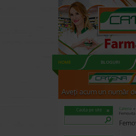
HOME
BLOGURI
Catena
Cauta pe site
Femovita 
Femov