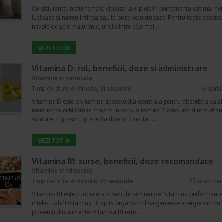
Cu siguranta, toate femeile viseaza la o piele in permanenta cat mai ne
lucioasa si mereu intinsa sau la buze voluptuoase. Pentru toate acestea
nevoie de acid hialuronic, unul dintre cele mai…
Vitamina D: rol, beneficii, doze si administrare
Vitamine si minerale
Timp de citire:
6 minute, 31 secunde
16 april
Vitamina D este o vitamina liposolubila esentiala pentru absorbtia calci
mentinerea echilibrului mineral in corp. Vitamina D este una dintre vita
solubile in grasimi, prezenta doar in cantitati…
Vitamina B1: surse, beneficii, doze recomandate
Vitamine si minerale
Timp de citire:
6 minute, 27 secunde
22 noiembri
Vitamina B1 este cunoscuta si sub denumirea de “vitamina performante
intelectuale”! Vitamina B1 ajuta organismul sa genereze energie din nutr
proveniti din alimente. Vitamina B1 este…