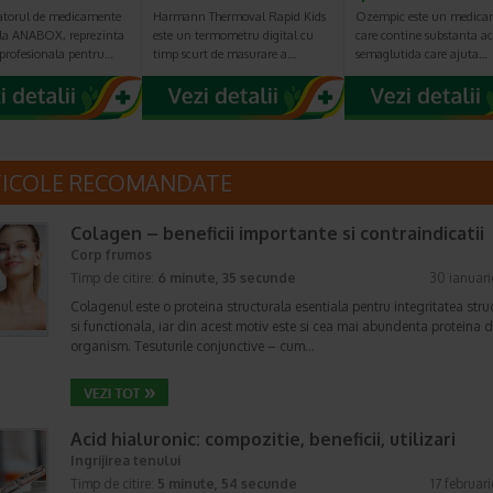
torul de medicamente
Harmann Thermoval Rapid Kids
Ozempic este un medica
e la ANABOX, reprezinta
este un termometru digital cu
care contine substanta ac
 profesionala pentru…
timp scurt de masurare a…
semaglutida care ajuta…
TICOLE RECOMANDATE
Colagen – beneficii importante si contraindicatii
Corp frumos
Timp de citire:
6 minute, 35 secunde
30 ianuar
Colagenul este o proteina structurala esentiala pentru integritatea stru
si functionala, iar din acest motiv este si cea mai abundenta proteina d
organism. Tesuturile conjunctive – cum…
Acid hialuronic: compozitie, beneficii, utilizari
Ingrijirea tenului
Timp de citire:
5 minute, 54 secunde
17 februar