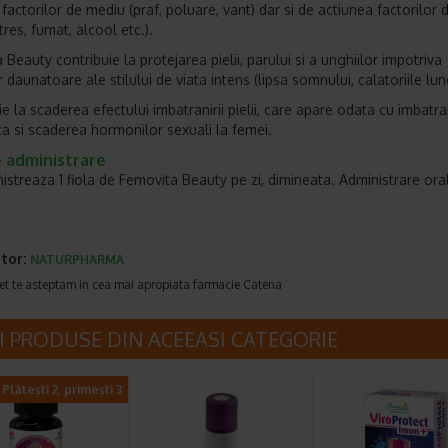
factorilor de mediu (praf, poluare, vant) dar si de actiunea factorilor 
stres, fumat, alcool etc.).
Beauty contribuie la protejarea pielii, parului si a unghiilor impotriva
 daunatoare ale stilului de viata intens (lipsa somnului, calatoriile lung
e la scaderea efectului imbatranirii pielii, care apare odata cu imbatra
ica si scaderea hormonilor sexuali la femei.
 administrare
istreaza 1 fiola de Femovita Beauty pe zi, dimineata. Administrare ora
tor:
NATURPHARMA
et te asteptam in cea mai apropiata farmacie Catena
I PRODUSE DIN ACEEASI CATEGORIE
Plătești 2, primești 3