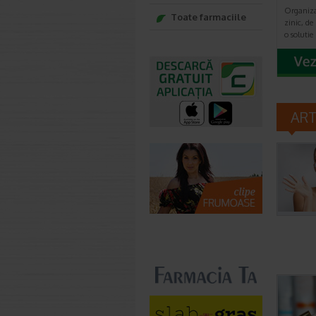
Organiza
Toate farmaciile
zinic, d
o solutie
AR