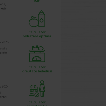
IMC
teda,
 este
Calculator
hidratare optima
ie 2026
ului si
minele
Calculator
greutate bebelusi
e 2024
i
ientii
Calculator