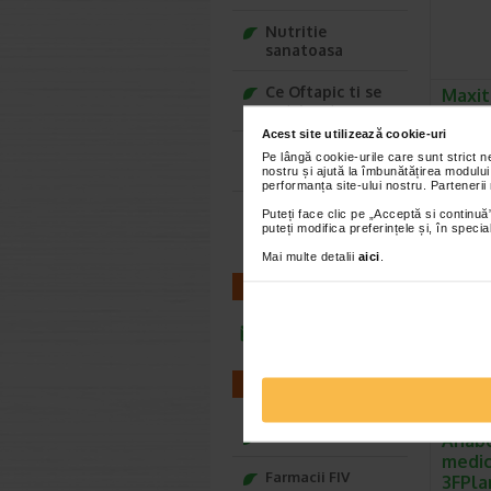
Nutritie
sanatoasa
Ce Oftapic ti se
Maxit
potriveste
femei,
BENE
Acest site utilizează cookie-uri
Adora – Adorabili
Pe lângă cookie-urile care sunt strict 
Benesio M
din prima clipa
nostru și ajută la îmbunătățirea modului
femei es
performanța site-ului nostru. Partenerii
alimenta
Seturi cadou
Puteți face clic pe „Acceptă si continuă”
puteți modifica preferințele și, în spec
Baylis&Harding
Mai multe detalii
aici
.
CONTACT
infoline@catena.ro
FARMACII
Farmacii NON-STOP
Anabo
medic
Farmacii FIV
3FPl