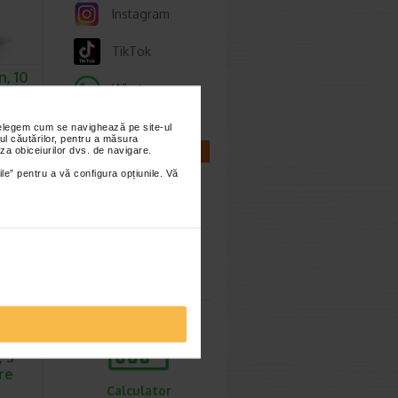
Instagram
TikTok
n, 10
Whatsapp
ALIS
nțelegem cum se navighează pe site-ul
n
ul căutărilor, pentru a măsura
ator,
za obiceiurilor dvs. de navigare.
CALCULATOARE
ate…
ile” pentru a vă configura opțiunile. Vă
Calculator
sarcina
 3
are
Calculator