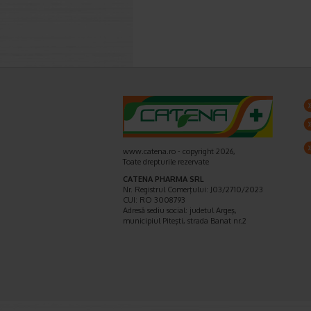
www.catena.ro - copyright 2026,
Toate drepturile rezervate
CATENA PHARMA SRL
Nr. Registrul Comerţului: J03/2710/2023
CUI: RO 3008793
Adresă sediu social: judetul Argeş,
municipiul Piteşti, strada Banat nr.2