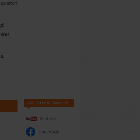
daunatori
i).
nirea
la.
GASESTI CATENA SI PE
Youtube
Facebook