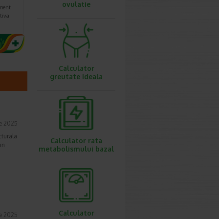
ovulatie
ment
tiva
Calculator
greutate ideala
ie 2025
cturala
Calculator rata
in
metabolismului bazal
Calculator
ie 2025