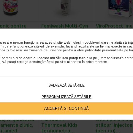
onic pentru
Femiwash Multi-Gyn
ViroProtect Imu
 60 jeleuri,
pentru curatare si
capsule, NATUR
SIO
igiena intima, 100…
necesare pentru funcționarea acestui site web, folosim cookie-uri care ne ajută să î
axiTonic jeleuri pentru
Multi-Gyn FemiWash este o
ViroProtect Imun+ este u
 în care funcționează site-ul, de exemplu, făcând rezultatele să fie mai exacte în caz
te un supliment
spuma concentrata pentru
supliment alimentar inov
 noștri folosesc instrumente de urmărire pentru a oferi publicitate personalizată pe ba
r sub forma de jeleuri…
igiena intima, ce previne…
care combina bacterii liz
 pentru a fi de acord cu aceste utilizări sau puteți face clic pe „Personalizează setăr
ial, vă puteți retrage consimțământul pe site-ul nostru în orice moment.
SALVEAZĂ SETĂRILE
PERSONALIZEAZĂ SETĂRILE
ACCEPTĂ SI CONTINUĂ
x, Organizator
HartMann
Ozempic 0.5 mg,
amente zilnic,
Thermoval Kids
stilouri injecto
antamed
termometru…
(pen-uri)…