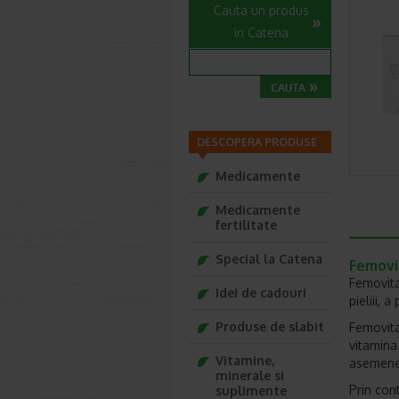
Cauta un produs
in Catena
DESCOPERA PRODUSE
Medicamente
Medicamente
fertilitate
Special la Catena
Femovit
Femovita
Idei de cadouri
pieliii, a
Produse de slabit
Femovita
vitamina 
Vitamine,
asemenea
minerale si
Prin con
suplimente