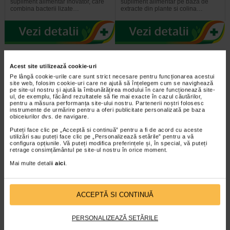
supliment alimentar inovator, care
supliment alimentar pe baza de
combina bacterii lizate…
extracte din plante si colina…
Acest site utilizează cookie-uri
Pe lângă cookie-urile care sunt strict necesare pentru funcționarea acestui
site web, folosim cookie-uri care ne ajută să înțelegem cum se navighează
pe site-ul nostru și ajută la îmbunătățirea modului în care funcționează site-
ul, de exemplu, făcând rezultatele să fie mai exacte în cazul căutărilor,
pentru a măsura performanța site-ului nostru. Partenerii noștri folosesc
instrumente de urmărire pentru a oferi publicitate personalizată pe baza
obiceiurilor dvs. de navigare.
Puteți face clic pe „Acceptă si continuă” pentru a fi de acord cu aceste
Cantar electronic analitic cu
Tonico Forte, 10 ml, 10
utilizări sau puteți face clic pe „Personalizează setările” pentru a vă
bluetooth
flacoane, Benesio
configura opțiunile. Vă puteți modifica preferințele și, în special, vă puteți
retrage consimțământul pe site-ul nostru în orice moment.
Mai multe detalii
aici
.
Functii cantar electronic analitic cu
Tonico Forte este un supliment
bluetooth ORO-SCALE
alimentar fara zahar, sub forma de
BLUETOOTH white / black…
flacon buvabil, ce combina patru…
ACCEPTĂ SI CONTINUĂ
PERSONALIZEAZĂ SETĂRILE