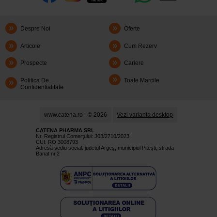
Despre Noi
Oferte
Articole
Cum Rezerv
Prospecte
Cariere
Politica De
Toate Marcile
Confidentialitate
www.catena.ro - © 2026
Vezi varianta desktop
CATENA PHARMA SRL
Nr. Registrul Comerţului: J03/2710/2023
CUI: RO 3008793
Adresă sediu social: judetul Argeş, municipiul Piteşti, strada
Banat nr.2