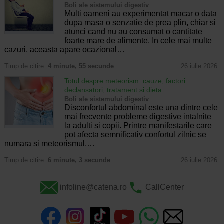
Boli ale sistemului digestiv
Multi oameni au experimentat macar o data
dupa masa o senzatie de prea plin, chiar si
atunci cand nu au consumat o cantitate
foarte mare de alimente. In cele mai multe
cazuri, aceasta apare ocazional…
Timp de citire:
4 minute, 55 secunde
26 iulie 2026
Totul despre meteorism: cauze, factori
declansatori, tratament si dieta
Boli ale sistemului digestiv
Disconfortul abdominal este una dintre cele
mai frecvente probleme digestive intalnite
la adulti si copii. Printre manifestarile care
pot afecta semnificativ confortul zilnic se
numara si meteorismul,…
Timp de citire:
6 minute, 3 secunde
26 iulie 2026
infoline@catena.ro
CallCenter