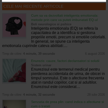
CELE MAI RECENTE ARTICOLE
Cum sa va dezvoltati inteligenta emotionala:
metode prin care va puteti imbunatati EQ-ul
Boli neurologice si psihice
Inteligenta emotionala (EQ) se refera la
capacitatea de a identifica si gestiona
propriile emotii, precum si emotiile celorlalti.
In general, se spune ca inteligenta
emotionala cuprinde cateva abilitati:…
Timp de citire:
4 minute, 39 secunde
6 august 2026
Enurezis: cauze, factori declansatori si solutii
Sistem urinar
Enurezisul este termenul medical pentru
pierderea accidentala de urina, de obicei in
timpul somnului. Este o afectiune frecventa
atat in randul copiilor, cat si al adultilor.
Enurezisul este considerat…
Timp de citire:
4 minute, 32 secunde
28 iulie 2026
Senzatia de prea plin: cand indica o afectiune si
cum o tratati