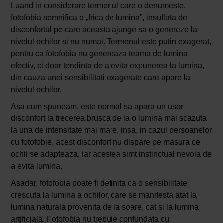
Luand in considerare termenul care o denumeste,
fotofobia semnifica o „frica de lumina”, insuflata de
disconfortul pe care aceasta ajunge sa o genereze la
nivelul ochilor si nu numai. Termenul este putin exagerat,
pentru ca fotofobia nu genereaza teama de lumina
efectiv, ci doar tendinta de a evita expunerea la lumina,
din cauza unei sensibilitati exagerate care apare la
nivelul ochilor.
Asa cum spuneam, este normal sa apara un usor
disconfort la trecerea brusca de la o lumina mai scazuta
la una de intensitate mai mare, insa, in cazul persoanelor
cu fotofobie, acest disconfort nu dispare pe masura ce
ochii se adapteaza, iar acestea simt instinctual nevoia de
a evita lumina.
Asadar, fotofobia poate fi definita ca o sensibilitate
crescuta la lumina a ochilor, care se manifesta atat la
lumina naturala provenita de la soare, cat si la lumina
artificiala. Fotofobia nu trebuie confundata cu