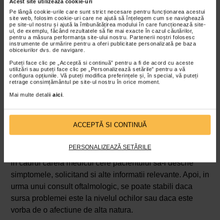
Acest site utilizează cookie-uri
lumina, fotofobia se poate manifesta si prin durere de cap
Pe lângă cookie-urile care sunt strict necesare pentru funcționarea acestui
site web, folosim cookie-uri care ne ajută să înțelegem cum se navighează
localizata in spatele ochilor, insotita uneori si de
pe site-ul nostru și ajută la îmbunătățirea modului în care funcționează site-
ul, de exemplu, făcând rezultatele să fie mai exacte în cazul căutărilor,
ameteala.
pentru a măsura performanța site-ului nostru. Partenerii noștri folosesc
instrumente de urmărire pentru a oferi publicitate personalizată pe baza
obiceiurilor dvs. de navigare.
Nu in ultimul rand, exista cazuri in care fotofobia se
manifesta si prin aparitia senzatiei de greata, iar unii
Puteți face clic pe „Acceptă si continuă” pentru a fi de acord cu aceste
utilizări sau puteți face clic pe „Personalizează setările” pentru a vă
pacienti au raportat si amorteala in diverse zone ale
configura opțiunile. Vă puteți modifica preferințele și, în special, vă puteți
retrage consimțământul pe site-ul nostru în orice moment.
corpului.
Mai multe detalii
aici
.
Diagnosticul de fotofobie
Daca simptomele fotofobiei se manifesta frecvent si
ACCEPTĂ SI CONTINUĂ
persista pentru o perioada mai lunga de 24 de ore,
trebuie sa va adresati fara intarziere unui oftalmolog. O
PERSONALIZEAZĂ SETĂRILE
prima etapa in stabilirea diagnosticului este anamneza,
in cadrul careia medicul cere pacientului sa-i descrie
simptomele, solicitand si alte informatii relevante. Apoi, in
urma unui consult oftalmologic, se poate stabili daca
sursa problemei este la nivelul ochilor sau daca este
vorba de o afectiune de alta natura.