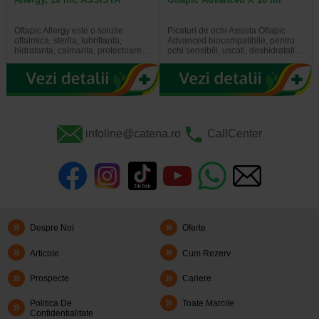
Oftapic Allergy este o solutie
Picaturi de ochi Assista Oftapic
oftalmica, sterila, lubrifianta,
Advanced biocompatibile, pentru
hidratanta, calmanta, protectoare…
ochi sensibili, uscati, deshidratati…
infoline@catena.ro
CallCenter
Despre Noi
Oferte
Articole
Cum Rezerv
Prospecte
Cariere
Politica De
Toate Marcile
Confidentialitate