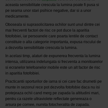
aceasta sensibilitate crescuta la lumina poate fi pusa si
pe seama unor stari psihice negative, dar si a unor
medicamente.
Oboseala si suprasolicitarea ochilor sunt unul dintre cei
mai frecventi factori de risc ce pot duce la aparitia
fotofobiei, iar persoanele care poarta lentile de contact
constituie o alta categorie importanta, expusa riscului de
a dezvolta sensibilitate crescuta la lumina.
In acelasi timp, alaturi de expunerea frecventa la lumina
intensa, utilizarea indelungata si frecventa a monitoarelor
si ecranelor telefoanelor mobile este un alt factor de risc
in aparitia fotofobiei.
Practicantii sporturilor de iarna si cei care fac drumetii pe
munte in sezonul rece pot dezvolta fotofobie daca nu isi
protejeaza ochii cand merg pe zapada la altitudini mari,
pentru ca razele ultraviolete reflectate genereaza o
arsura pe cornee, numita fotocheratita de zapada.