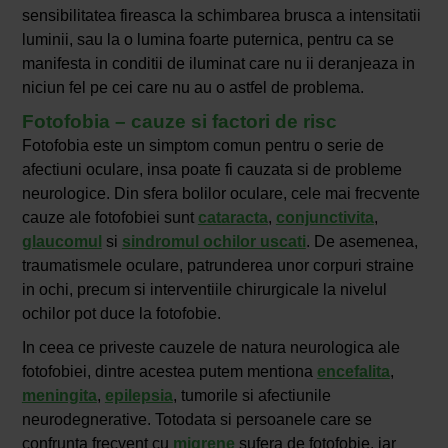
sensibilitatea fireasca la schimbarea brusca a intensitatii
luminii, sau la o lumina foarte puternica, pentru ca se
manifesta in conditii de iluminat care nu ii deranjeaza in
niciun fel pe cei care nu au o astfel de problema.
Fotofobia – cauze si factori de risc
Fotofobia este un simptom comun pentru o serie de
afectiuni oculare, insa poate fi cauzata si de probleme
neurologice. Din sfera bolilor oculare, cele mai frecvente
cauze ale fotofobiei sunt
cataracta
,
conjunctivita
,
glaucomul
si
sindromul ochilor uscati
. De asemenea,
traumatismele oculare, patrunderea unor corpuri straine
in ochi, precum si interventiile chirurgicale la nivelul
ochilor pot duce la fotofobie.
In ceea ce priveste cauzele de natura neurologica ale
fotofobiei, dintre acestea putem mentiona
encefalita
,
meningita
,
epilepsia
, tumorile si afectiunile
neurodegnerative. Totodata si persoanele care se
confrunta frecvent cu
migrene
sufera de fotofobie, iar