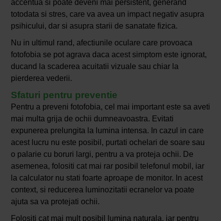
accentua si poate deveni mai persistent, generand
totodata si stres, care va avea un impact negativ asupra
psihicului, dar si asupra starii de sanatate fizica.
Nu in ultimul rand, afectiunile oculare care provoaca
fotofobia se pot agrava daca acest simptom este ignorat,
ducand la scaderea acuitatii vizuale sau chiar la
pierderea vederii.
Sfaturi pentru preventie
Pentru a preveni fotofobia, cel mai important este sa aveti
mai multa grija de ochii dumneavoastra. Evitati
expunerea prelungita la lumina intensa. In cazul in care
acest lucru nu este posibil, purtati ochelari de soare sau
o palarie cu boruri largi, pentru a va proteja ochii. De
asemenea, folositi cat mai rar posibil telefonul mobil, iar
la calculator nu stati foarte aproape de monitor. In acest
context, si reducerea luminozitatii ecranelor va poate
ajuta sa va protejati ochii.
Folositi cat mai mult posibil lumina naturala, iar pentru