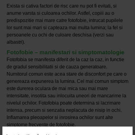
Exista si cativa factori de risc care nu pot fi evitati, si
anume varsta si culoarea ochilor. Astfel, copiii au o
predispozitie mai mare catre fotofobie, intrucat pupilele
lor sunt mai mari si capteaza mai multa lumina; la fel si
persoanele cu ochi de culoare deschisa (verzi sau
albastri).
Fotofobie – manifestari si simptomatologie
Fotofobia se manifesta diferit de la caz la caz, in functie
de gradul sensibilitatii si de cauza generatoare.
Numitorul comun este acea stare de disconfort pe care o
genereaza expunerea la lumina. Cel mai comun simptom
este durerea oculara de mai mica sau mai mare
intensitate, insotita sau inlocuita uneori de mancarime la
nivelul ochilor. Fotofobia poate determina si lacrimare
intensa, precum si senzatia neplacuta de nisip in ochi.
Inflamarea pleoapelor si inrosirea ochilor sunt alte
simptome frecvente de fotofobie.
In formele mai severe sau in cazul expunerii prelungite la