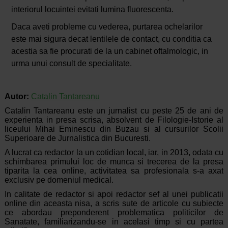
interiorul locuintei evitati lumina fluorescenta.
Daca aveti probleme cu vederea, purtarea ochelarilor
este mai sigura decat lentilele de contact, cu conditia ca
acestia sa fie procurati de la un cabinet oftalmologic, in
urma unui consult de specialitate.
Autor:
Catalin Tantareanu
Catalin Tantareanu este un jurnalist cu peste 25 de ani de
experienta in presa scrisa, absolvent de Filologie-Istorie al
liceului Mihai Eminescu din Buzau si al cursurilor Scolii
Superioare de Jurnalistica din Bucuresti.
A lucrat ca redactor la un cotidian local, iar, in 2013, odata cu
schimbarea primului loc de munca si trecerea de la presa
tiparita la cea online, activitatea sa profesionala s-a axat
exclusiv pe domeniul medical.
In calitate de redactor si apoi redactor sef al unei publicatii
online din aceasta nisa, a scris sute de articole cu subiecte
ce abordau preponderent problematica politicilor de
Sanatate, familiarizandu-se in acelasi timp si cu partea