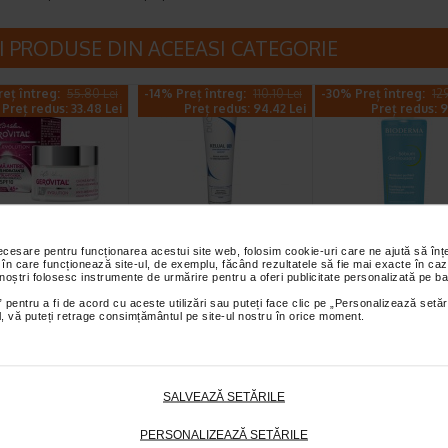
I PRODUSE DIN ACEEASI CATEGORIE
eț întreg:
55.80 Lei
-14% Preț întreg:
110.10 Lei
-30% Preț întreg:
12
Preț redus: 33.48 Lei
Preț redus: 94.42 Lei
Preț redus: 9
 antirid SPF 10
Ducray Kelual DS
Sebium Gel Sp
necesare pentru funcționarea acestui site web, folosim cookie-uri care ne ajută să î
s hidratanta,
crema 40ml
pentru curatar
 în care funcționează site-ul, de exemplu, făcând rezultatele să fie mai exacte în caz
 noștri folosesc instrumente de urmărire pentru a oferi publicitate personalizată pe ba
, H3…
tenului gras X
 pentru a fi de acord cu aceste utilizări sau puteți face clic pe „Personalizează setăr
l H3E Crema antirid
Crema keratoreductoare Ducray
Bioderma Sebium Gel S
ial, vă puteți retrage consimțământul pe site-ul nostru în orice moment.
ateaza intensiv pielea si
este o crema calmanta
este solutia ideala pentru
paritia ridurilor…
recomandata pentru tratarea…
curatarea tenului gras…
SALVEAZĂ SETĂRILE
eț întreg:
108.30 Lei
-40% Preț întreg:
77.90 Lei
-40% Preț întreg:
78
Preț redus: 86.64 Lei
Preț redus: 46.74 Lei
Preț redus: 4
PERSONALIZEAZĂ SETĂRILE