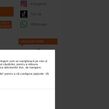
Instagram
TikTok
9,30 Lei
Whatsapp
0.51 Lei
CALCULATOARE
umant
nțelegem cum se navighează pe site-ul
ea
ul căutărilor, pentru a măsura
za obiceiurilor dvs. de navigare.
 500…
Calculator
ile” pentru a vă configura opțiunile. Vă
pumant
sarcina
.20 Lei
6.92 Lei
Calculator