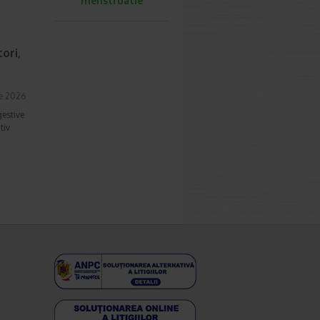
menstruatie
ori,
ie 2026
gestive
tiv