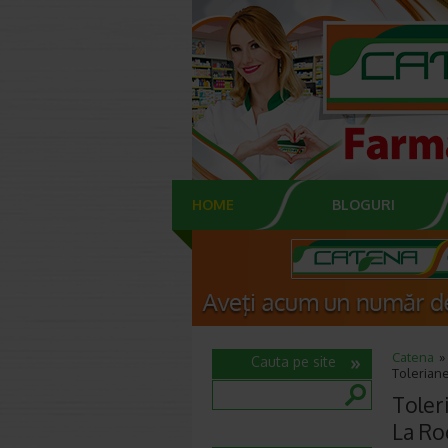
HOME
BLOGURI
Catena
Cauta pe site
Toleriane
Toler
La Ro