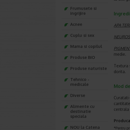
Frumusete si
ingrijire
Ingred
Acnee
APA TE
Cuplu si sex
NEUROS
Mama si copilul
PIGMENT
medie.
Produse BIO
Textura 
Produse naturiste
dorita.
Tehnico -
medicale
Mod de
Diverse
Curatati
cantitat
Alimente cu
centrala 
destinatie
speciala
Produca
NOU la Catena
*Pentru pr