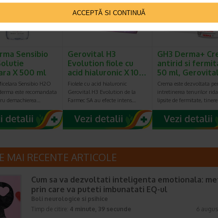
ACCEPTĂ SI CONTINUĂ
rma Sensibio
Gerovital H3
GH3 Derma+ Cr
olutie
Evolution fiole cu
antirid si fermit
ara X 500 ml
acid hialuronic X 10…
50 ml, Gerovita
Micelara Sensibio H2O
Fiolele cu acid hialuronic
Crema este dezvoltata pe
oderma este recomandata
Gerovital H3 Evolution de la
intretinerea tenurilor rida
tru demachierea…
Farmec SA au efecte intens…
lipsite de fermitate, tiner
E MAI RECENTE ARTICOLE
Cum sa va dezvoltati inteligenta emotionala: m
prin care va puteti imbunatati EQ-ul
Boli neurologice si psihice
Timp de citire:
4 minute, 39 secunde
6 augus