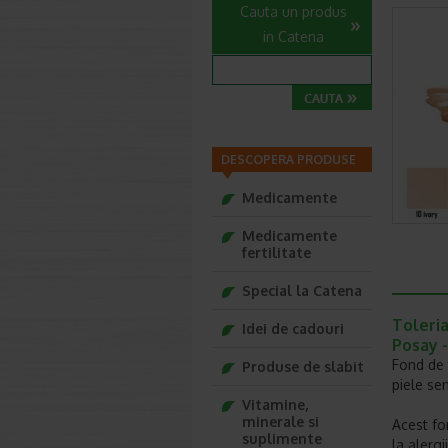
Cauta un produs
in Catena
DESCOPERA PRODUSE
Medicamente
Medicamente
fertilitate
Special la Catena
Toleria
Idei de cadouri
Posay 
Fond de 
Produse de slabit
piele sen
Vitamine,
minerale si
Acest fo
suplimente
la alergi