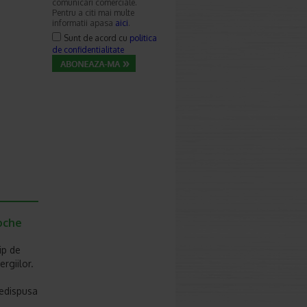
comunicari comerciale.
Pentru a citi mai multe
informatii apasa
aici
.
Sunt de acord cu
politica
de confidentialitate
oche
ip de
rgiilor.
redispusa