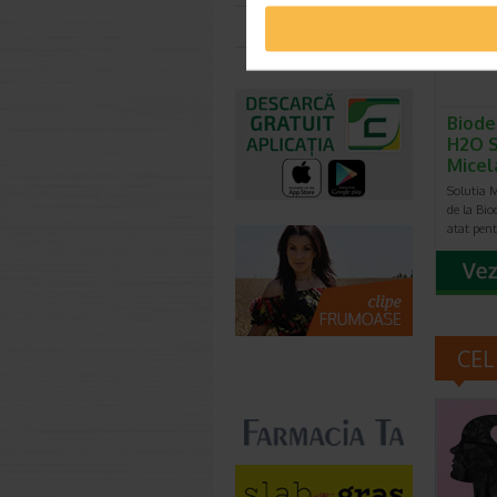
Toate farmaciile
Biode
H2O S
Micel
Solutia 
de la Bi
atat pen
CEL