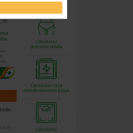
ovulatie
ema
ate,
Calculator
l
greutate ideala
ntru
te,
e sau…
Calculator rata
metabolismului bazal
etode
t 2026
Calculator