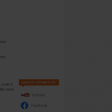
rire
irea
GASESTI CATENA SI PE
. Luati o
 din zona
Youtube
Facebook