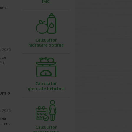
IMC
une ca
Calculator
hidratare optima
ie 2026
, de
lor,
Calculator
greutate bebelusi
cum o
ie 2026
prea
imente.
Calculator