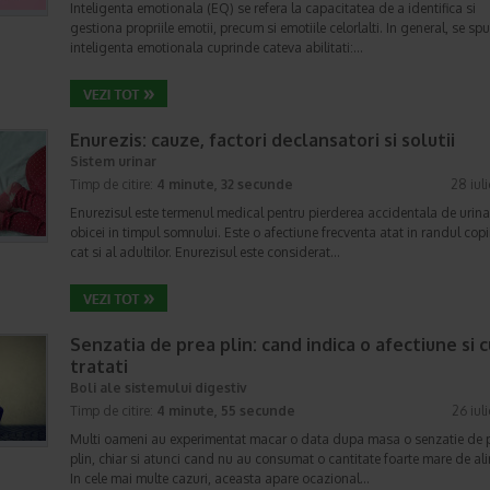
Inteligenta emotionala (EQ) se refera la capacitatea de a identifica si
gestiona propriile emotii, precum si emotiile celorlalti. In general, se sp
inteligenta emotionala cuprinde cateva abilitati:…
Enurezis: cauze, factori declansatori si solutii
Sistem urinar
Timp de citire:
4 minute, 32 secunde
28 iul
Enurezisul este termenul medical pentru pierderea accidentala de urina
obicei in timpul somnului. Este o afectiune frecventa atat in randul copii
cat si al adultilor. Enurezisul este considerat…
Senzatia de prea plin: cand indica o afectiune si 
tratati
Boli ale sistemului digestiv
Timp de citire:
4 minute, 55 secunde
26 iul
Multi oameni au experimentat macar o data dupa masa o senzatie de 
plin, chiar si atunci cand nu au consumat o cantitate foarte mare de al
In cele mai multe cazuri, aceasta apare ocazional…