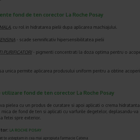
iente fond de ten corector La Roche Posay
RMALA
, cu rol in hidratarea pielii dupa aplicarea machiajului.
ENSINA
- scade semnificativ hipersensibilitatea pielii
I PURIFICATORI
- pigmenti concentrati la doza optima pentru o acope
sa unica permite aplicarea produsului uniform pentru a obtine acoper
 utilizare fond de ten corector La Roche Posay
-va pielea cu un produs de curatare si apoi aplicati o crema hidratanta
e mica de fond de ten si aplicati cu varfurile degetelor, deplasandu-va
a fetei spre exterior.
tor:
LA ROCHE POSAY
et te asteptam in cea mai apropiata farmacie Catena