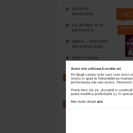
Nutritie
VEZ
sanatoasa
Ce Oftapic ti se
-40% Pr
potriveste
Adora – Adorabili
din prima clipa
Seturi cadou
Baylis&Harding
Acest site utilizează cookie-uri
Crema
Pe lângă cookie-urile care sunt strict 
inten
CONTACT
nostru și ajută la îmbunătățirea modului
performanța site-ului nostru. Partenerii
50 ml
infoline@catena.ro
Puteți face clic pe „Acceptă si continuă”
Gerovita
puteți modifica preferințele și, în spec
FP10 hidr
previne a
Mai multe detalii
aici
.
FARMACII
Farmacii NON-STOP
-20% Pr
Farmacii FIV