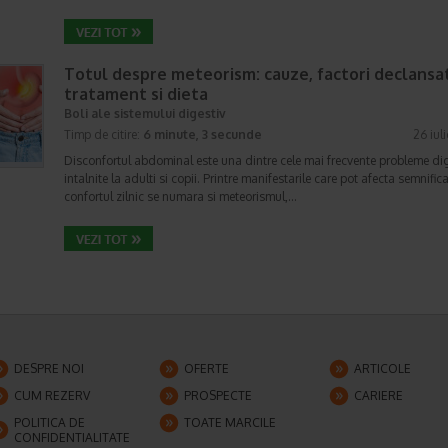
Totul despre meteorism: cauze, factori declansat
tratament si dieta
Boli ale sistemului digestiv
Timp de citire:
6 minute, 3 secunde
26 iul
Disconfortul abdominal este una dintre cele mai frecvente probleme di
intalnite la adulti si copii. Printre manifestarile care pot afecta semnifica
confortul zilnic se numara si meteorismul,…
DESPRE NOI
OFERTE
ARTICOLE
CUM REZERV
PROSPECTE
CARIERE
POLITICA DE
TOATE MARCILE
CONFIDENTIALITATE