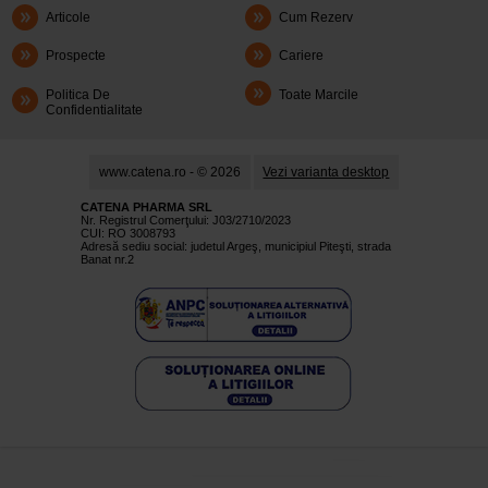
Articole
Cum Rezerv
Prospecte
Cariere
Politica De
Toate Marcile
Confidentialitate
www.catena.ro - © 2026
Vezi varianta desktop
CATENA PHARMA SRL
Nr. Registrul Comerţului: J03/2710/2023
CUI: RO 3008793
Adresă sediu social: judetul Argeş, municipiul Piteşti, strada
Banat nr.2