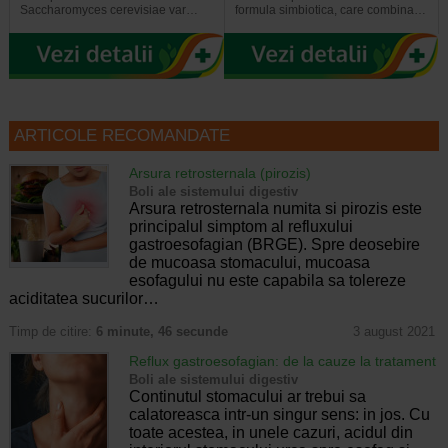
Saccharomyces cerevisiae var…
formula simbiotica, care combina…
ARTICOLE RECOMANDATE
Arsura retrosternala (pirozis)
Boli ale sistemului digestiv
Arsura retrosternala numita si pirozis este
principalul simptom al refluxului
gastroesofagian (BRGE). Spre deosebire
de mucoasa stomacului, mucoasa
esofagului nu este capabila sa tolereze
aciditatea sucurilor…
Timp de citire:
6 minute, 46 secunde
3 august 2021
Reflux gastroesofagian: de la cauze la tratament
Boli ale sistemului digestiv
Continutul stomacului ar trebui sa
calatoreasca intr-un singur sens: in jos. Cu
toate acestea, in unele cazuri, acidul din