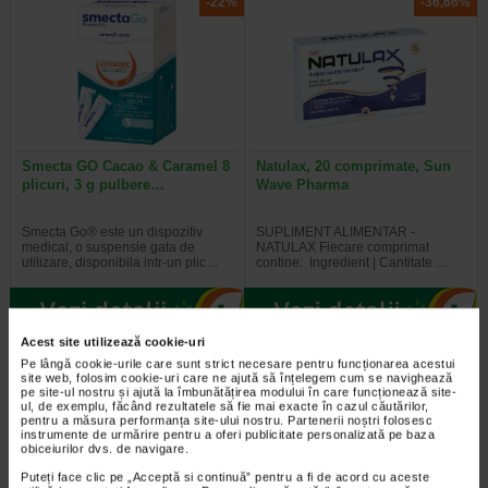
-22%
-36,66%
Smecta GO Cacao & Caramel 8
Natulax, 20 comprimate, Sun
plicuri, 3 g pulbere…
Wave Pharma
Smecta Go® este un dispozitiv
SUPLIMENT ALIMENTAR -
medical, o suspensie gata de
NATULAX Fiecare comprimat
utilizare, disponibila intr-un plic…
contine: Ingredient | Cantitate …
Acest site utilizează cookie-uri
-25,48%
Plătești 2, primești 3
Pe lângă cookie-urile care sunt strict necesare pentru funcționarea acestui
site web, folosim cookie-uri care ne ajută să înțelegem cum se navighează
pe site-ul nostru și ajută la îmbunătățirea modului în care funcționează site-
ul, de exemplu, făcând rezultatele să fie mai exacte în cazul căutărilor,
pentru a măsura performanța site-ului nostru. Partenerii noștri folosesc
instrumente de urmărire pentru a oferi publicitate personalizată pe baza
obiceiurilor dvs. de navigare.
Puteți face clic pe „Acceptă si continuă” pentru a fi de acord cu aceste