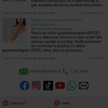
interiorul stomacului urca spre esofag si
gat, aceasta afectiune purtand denumirea…
Timp de citire:
6 minute, 11 secunde
2 septembrie 2024
Regimul alimentar pentru refluxul
gastroesofagian
Boli ale sistemului digestiv
Boala de reflux gastroesofagian (BRGE)
este o afectiune cronica in care acidul din
stomac ajunge in esofag. Multe persoane
se confrunta ocazional cu reflux
gastroesofagian (RGE). Insa, daca o persoana…
Timp de citire:
6 minute, 35 secunde
23 mai 2022
infoline@catena.ro
CallCenter
Despre Noi
Oferte