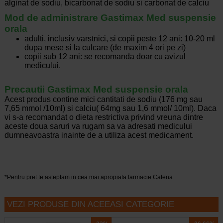
alginat de sodiu, bicarbonat de sodiu si carbonat de calciu
Mod de administrare Gastimax Med suspensie
orala
adulti, inclusiv varstnici, si copii peste 12 ani: 10-20 ml
dupa mese si la culcare (de maxim 4 ori pe zi)
copii sub 12 ani: se recomanda doar cu avizul
medicului.
Precautii Gastimax Med suspensie orala
Acest produs contine mici cantitati de sodiu (176 mg sau
7,65 mmol /10ml) si calciu( 64mg sau 1,6 mmol/ 10ml). Daca
vi s-a recomandat o dieta restrictiva privind vreuna dintre
aceste doua saruri va rugam sa va adresati medicului
dumneavoastra inainte de a utiliza acest medicament.
*Pentru pret te asteptam in cea mai apropiata farmacie Catena
VEZI PRODUSE DIN ACEEASI CATEGORIE