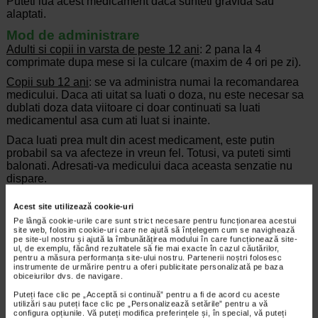
Puteti lua acest medicament daca sunteti gravida sau
alaptati.
Mod de administrare
Adulti si copii in varsta de peste 12 ani
: 2 pana la 4
comprimate dupa mese si la culcare (maxim de 4 ori pe zi).
Copii sub 12 ani
: se va administra numai la recomandarea
medicului. Daca ati uitat sa luati o doza, nu este necesar sa
dublati doza data viitoare ci doar continuati sa luati
medicamentul asa cum ati luat si inainte.
Daca luati prea mult din acest medicament, este putin
probabil sa va afecteze in vreun fel. Totusi, va puteti simti
balonati. Adresati-va medicului daca aceasta senzatie nu
dispare.
Acest site utilizează cookie-uri
Pe lângă cookie-urile care sunt strict necesare pentru funcționarea acestui
Brand:
site web, folosim cookie-uri care ne ajută să înțelegem cum se navighează
GAVISCON
pe site-ul nostru și ajută la îmbunătățirea modului în care funcționează site-
*Pentru pret te asteptam in cea mai apropiata farmacie Catena
ul, de exemplu, făcând rezultatele să fie mai exacte în cazul căutărilor,
pentru a măsura performanța site-ului nostru. Partenerii noștri folosesc
instrumente de urmărire pentru a oferi publicitate personalizată pe baza
ARTICOLE RECOMANDATE
obiceiurilor dvs. de navigare.
Puteți face clic pe „Acceptă si continuă” pentru a fi de acord cu aceste
Reflux gastroesofagian: de la cauze la tratament
utilizări sau puteți face clic pe „Personalizează setările” pentru a vă
Boli ale sistemului digestiv
configura opțiunile. Vă puteți modifica preferințele și, în special, vă puteți