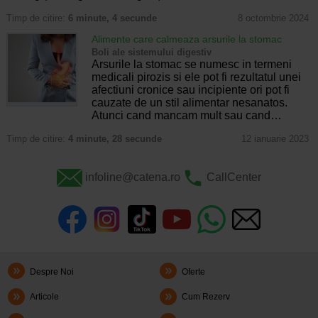
Timp de citire:
6 minute, 4 secunde
8 octombrie 2024
Alimente care calmeaza arsurile la stomac
Boli ale sistemului digestiv
Arsurile la stomac se numesc in termeni
medicali pirozis si ele pot fi rezultatul unei
afectiuni cronice sau incipiente ori pot fi
cauzate de un stil alimentar nesanatos.
Atunci cand mancam mult sau cand…
Timp de citire:
4 minute, 28 secunde
12 ianuarie 2023
infoline@catena.ro
CallCenter
Despre Noi
Oferte
Articole
Cum Rezerv