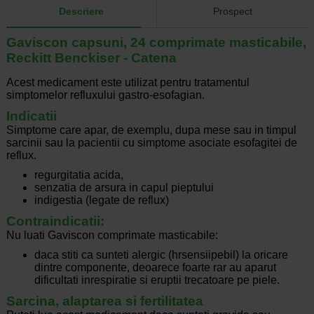
Descriere
Prospect
Gaviscon capsuni, 24 comprimate masticabile,
Reckitt Benckiser - Catena
Acest medicament este utilizat pentru tratamentul
simptomelor refluxului gastro-esofagian.
Indicatii
Simptome care apar, de exemplu, dupa mese sau in timpul
sarcinii sau la pacientii cu simptome asociate esofagitei de
reflux.
regurgitatia acida,
senzatia de arsura in capul pieptului
indigestia (legate de reflux)
Contraindicatii:
Nu luati Gaviscon comprimate masticabile:
daca stiti ca sunteti alergic (hrsensiipebil) la oricare
dintre componente, deoarece foarte rar au aparut
dificultati inrespiratie si eruptii trecatoare pe piele.
Sarcina, alaptarea si fertilitatea