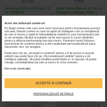
Deodorant Roll-on Delicacy, 50
Dolce Natura Balsam de Par cu
ml, GENERA
Pantenol si Matase, 500ml…
• Asigura protectie impotriva
Balsam pentru par cret si ondulat
Acest site utilizează cookie-uri
mirosurilor neplacute cauzate de
Genera Dolce Natura - un rasfat pe
Pe lângă cookie-urile care sunt strict necesare pentru funcționarea acestui
transpiratie • …
baza de proteine din matase si…
site web, folosim cookie-uri care ne ajută să înțelegem cum se navighează
pe site-ul nostru și ajută la îmbunătățirea modului în care funcționează site-
ul, de exemplu, făcând rezultatele să fie mai exacte în cazul căutărilor,
pentru a măsura performanța site-ului nostru. Partenerii noștri folosesc
instrumente de urmărire pentru a oferi publicitate personalizată pe baza
obiceiurilor dvs. de navigare.
Puteți face clic pe „Acceptă si continuă” pentru a fi de acord cu aceste
utilizări sau puteți face clic pe „Personalizează setările” pentru a vă
configura opțiunile. Vă puteți modifica preferințele și, în special, vă puteți
retrage consimțământul pe site-ul nostru în orice moment.
Mai multe detalii
aici
.
ACCEPTĂ SI CONTINUĂ
Sapun lichid cu aloe vera
Tonico Forte, 10 ml, 10
nutritiv, 500 ml, GENERA
flacoane, Benesio
PERSONALIZEAZĂ SETĂRILE
Genera Sapun lichid cu aloe vera
Tonico Forte este un supliment
nutritiv hraneste si protejeaza
alimentar fara zahar, sub forma de