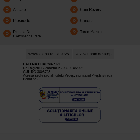
Articole
Cum Rezerv
Prospecte
Cariere
Politica De
Toate Marcile
Confidentialitate
www.catena.ro - © 2026
Vezi varianta desktop
CATENA PHARMA SRL
Nr. Registrul Comerţului: J03/2710/2023
CUI: RO 3008793
Adresă sediu social: judetul Argeş, municipiul Piteşti, strada
Banat nr.2