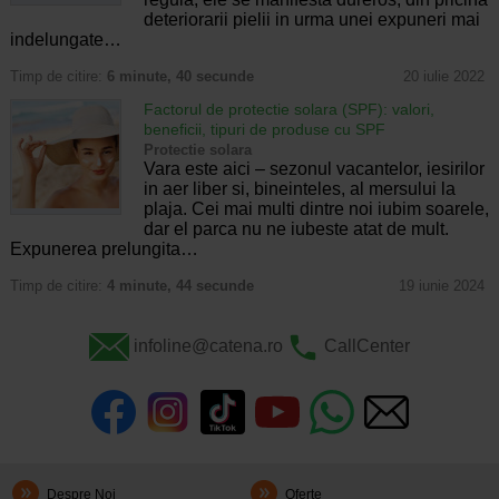
deteriorarii pielii in urma unei expuneri mai
indelungate…
Timp de citire:
6 minute, 40 secunde
20 iulie 2022
Factorul de protectie solara (SPF): valori,
beneficii, tipuri de produse cu SPF
Protectie solara
Vara este aici – sezonul vacantelor, iesirilor
in aer liber si, bineinteles, al mersului la
plaja. Cei mai multi dintre noi iubim soarele,
dar el parca nu ne iubeste atat de mult.
Expunerea prelungita…
Timp de citire:
4 minute, 44 secunde
19 iunie 2024
infoline@catena.ro
CallCenter
Despre Noi
Oferte