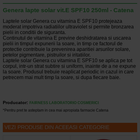
Genera lapte solar vit.E SPF10 250ml - Catena
Laptele solar Genera cu vitamina E SPF10 protejeaza
moderat impotriva radiatiilor ultraviolet si permite bronzarea
pielii in conditii de siguranta.
Continutul de vitamina E previne deshidratarea si uscarea
pielii in timpul expunerii la soare, in timp ce factorul de
protectie contribuie la prevenirea aparitiei arsurilor solare,
petelor pigmentare, pistruilor si iritatiilor.
Laptele solar Genera cu vitamina E SPF10 se aplica pe tot
corpul, intr-un strat subtire si uniform, inainte de a ne expune
la soare. Produsul trebuie reaplicat periodic in cazul in care
petrecem mai mult timp la soare, si dupa fiecare baie.
Producator:
FAIRNESS LABORATORIO COSMERICI
*Pentru pret te asteptam in cea mai apropiata farmacie Catena
VEZI PRODUSE DIN ACEEASI CATEGORIE