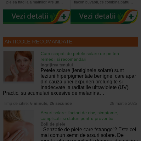
pielea fragila a mainilor. Are un…
flacon buvabil, ce combina patru…
ARTICOLE RECOMANDATE
Cum scapati de petele solare de pe ten –
remedii si recomandari
Ingrijirea tenului
Petele solare (lentiginele solare) sunt
leziuni hiperpigmentate benigne, care apar
din cauza unei expuneri prelungite si
inadecvate la radiatiile ultraviolete (UV).
Practic, su acumulari excesive de melanina…
Timp de citire:
6 minute, 26 secunde
29 martie 2026
Arsuri solare: factori de risc, simptome,
complicatii si sfaturi pentru preventie
Boli de piele
Senzatie de piele care “strange”? Este cel
mai comun semn de arsuri solare. De
regula, ele se manifesta dureros, din pricina