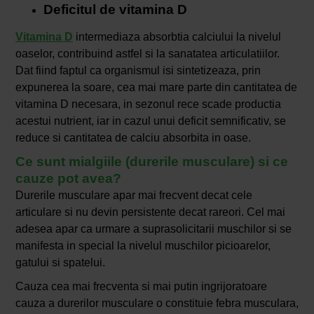
Deficitul de vitamina D
Vitamina D
intermediaza absorbtia calciului la nivelul
oaselor, contribuind astfel si la sanatatea articulatiilor.
Dat fiind faptul ca organismul isi sintetizeaza, prin
expunerea la soare, cea mai mare parte din cantitatea de
vitamina D necesara, in sezonul rece scade productia
acestui nutrient, iar in cazul unui deficit semnificativ, se
reduce si cantitatea de calciu absorbita in oase.
Ce sunt mialgiile (durerile musculare) si ce
cauze pot avea?
Durerile musculare apar mai frecvent decat cele
articulare si nu devin persistente decat rareori. Cel mai
adesea apar ca urmare a suprasolicitarii muschilor si se
manifesta in special la nivelul muschilor picioarelor,
gatului si spatelui.
Cauza cea mai frecventa si mai putin ingrijoratoare
cauza a durerilor musculare o constituie febra musculara,