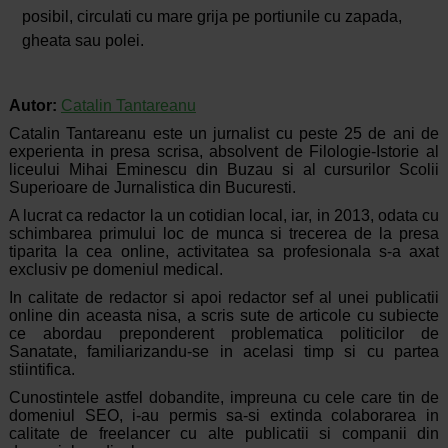
posibil, circulati cu mare grija pe portiunile cu zapada,
gheata sau polei.
Autor:
Catalin Tantareanu
Catalin Tantareanu este un jurnalist cu peste 25 de ani de
experienta in presa scrisa, absolvent de Filologie-Istorie al
liceului Mihai Eminescu din Buzau si al cursurilor Scolii
Superioare de Jurnalistica din Bucuresti.
A lucrat ca redactor la un cotidian local, iar, in 2013, odata cu
schimbarea primului loc de munca si trecerea de la presa
tiparita la cea online, activitatea sa profesionala s-a axat
exclusiv pe domeniul medical.
In calitate de redactor si apoi redactor sef al unei publicatii
online din aceasta nisa, a scris sute de articole cu subiecte
ce abordau preponderent problematica politicilor de
Sanatate, familiarizandu-se in acelasi timp si cu partea
stiintifica.
Cunostintele astfel dobandite, impreuna cu cele care tin de
domeniul SEO, i-au permis sa-si extinda colaborarea in
calitate de freelancer cu alte publicatii si companii din