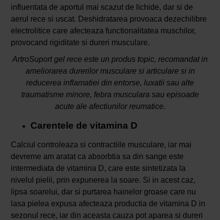
influentata de aportul mai scazut de lichide, dar si de
aerul rece si uscat. Deshidratarea provoaca dezechilibre
electrolitice care afecteaza functionalitatea muschilor,
provocand rigiditate si dureri musculare.
ArtroSuport gel rece este un produs topic, recomandat in
ameliorarea durerilor musculare si articulare si in
reducerea inflamatiei din entorse, luxatii sau alte
traumatisme minore, febra musculara sau episoade
acute ale afectiunilor reumatice.
Carentele de vitamina D
Calciul controleaza si contractiile musculare, iar mai
devreme am aratat ca absorbtia sa din sange este
intermediata de vitamina D, care este sintetizata la
nivelul pielii, prin expunerea la soare. Si in acest caz,
lipsa soarelui, dar si purtarea hainelor groase care nu
lasa pielea expusa afecteaza productia de vitamina D in
sezonul rece, iar din aceasta cauza pot aparea si dureri