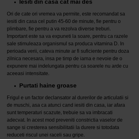
Iesiti din casa cat mai des
Ori de cate ori vremea va permite, este recomandat sa
iesiti din casa cel putin 45-60 de minute, fie pentru o
plimbare, fie pentru a va rezolva diverse treburi.
Important este sa va expuneti la soare, pentru ca razele
sale stimuleaza organismul sa produca vitamina D. In
perioada verii, cateva minute ar fi suficiente pentru doza
zilnica necesara, insa pe timp de iarna e nevoie de o
expunere mai indelungata pentru ca soarele nu arde cu
aceeasi intensitate.
Purtati haine groase
Frigul e un factor declansator al durerilor de articulatii si
de muschi, asa ca atunci cand iesiti din casa, iar afara
sunt temperaturi scazute, trebuie sa va imbracati
adecvat. In acest mod preveniti constrictia vaselor de
sange si cresterea sensibilitatii la durere si totodata
reduceti riscul unei raceli sau gripe.