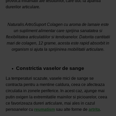
provoca inflamatii ale tesuturilor, care duc la aparitia
durerilor articulare.
Naturalis ArtroSuport Colagen cu aroma de lamaie este
un supliment alimentar care sprijina sanatatea si
flexibilitatea articulatiilor si tendoanelor. Datorita cantitatii
mari de colagen, 12 grame, acesta este rapid absorbit in
organism si ajuta la sprijinirea mobilitatii articulare.
Constrictia vaselor de sange
La temperaturi scazute, vasele mici de sange se
contracta pentru a mentine caldura, ceea ce afecteaza
circulatia in zonele periferice. In acest caz, ajunge mai
putin oxigen la extremitatile mainilor si picioarelor, ceea
ce favorizeaza dureri articulare, mai ales in cazul
persoanelor cu
reumatism
sau alte forme de
artrita
.