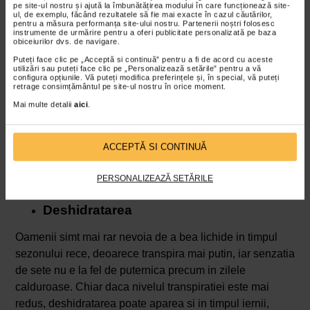
pe site-ul nostru și ajută la îmbunătățirea modului în care funcționează site-
si gripei nu sunt severe si dispar in cateva zile, pe
ul, de exemplu, făcând rezultatele să fie mai exacte în cazul căutărilor,
pentru a măsura performanța site-ului nostru. Partenerii noștri folosesc
masura ce sistemul imunitar anihileaza agentii patogeni
instrumente de urmărire pentru a oferi publicitate personalizată pe baza
obiceiurilor dvs. de navigare.
care au produs infectia.
Puteți face clic pe „Acceptă si continuă” pentru a fi de acord cu aceste
utilizări sau puteți face clic pe „Personalizează setările” pentru a vă
Lipsa activitatii fizice
configura opțiunile. Vă puteți modifica preferințele și, în special, vă puteți
retrage consimțământul pe site-ul nostru în orice moment.
In sezonul rece oamenii tind sa fie mai sedentari, intrucat
Mai multe detalii
aici
.
vremea urata de afara si intunericul care se lasa
devreme descurajeaza iesitul din casa si miscarea in aer
ACCEPTĂ SI CONTINUĂ
liber. Dupa o anumita perioada de inactivitate muschii
incep sa slabeasca, iar reluarea activitatilor mai
PERSONALIZEAZĂ SETĂRILE
solicitante este insotita deseori de
dureri musculare
.
Deshidratarea
Oamenii simt mai rar nevoia de a bea lichide in timpul
sezonului rece, deoarece transpira mai putin, iar senzatia
de sete nu e la fel de puternica precum in zilele
calduroase. Chiar daca nivelul transpiratiei este mai
redus, deshidratarea poate aparea si in timpul iernii,