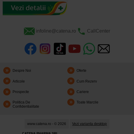
infoline@catena.ro
CallCenter
Despre Noi
Oferte
Articole
Cum Rezerv
Prospecte
Cariere
Politica De
Toate Marcile
Confidentialitate
www.catena.ro - © 2026
Vezi varianta desktop
CATENA PHARMA SRL