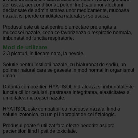
aer uscat, aer conditionat, polen, frig) sau unor afectiuni
declansate de administrarea unor medicamente, mucoasa
nazala isi pierde umiditatea naturala si se usuca.
Produsul este utilizat pentru o umectare prelungita a
mucoasei nazale, ceea ce favorizeaza o respiratie normala,
imbunatatind functia respiratorie.
Mod de utilizare
2-3 picaturi, in fiecare nara, la nevoie.
Solutie pentru instilatii nazale, cu hialuronat de sodiu, un
polimer natural care se gaseste in mod normal in organismul
uman.
Datorita compozitiei, HYATISOL hidrateaza si imbunatateste
functia cililor celulari, pastreaza integritatea, elasticitatea si
umiditatea mucoasei nazale.
HYATISOL este compatibil cu mucoasa nazala, fiind o
solutie izotonica, cu un pH apropiat de cel fiziologic.
Produsul poate fi utilizat fara efecte nedorite asupra
pacientilor, fiind lipsit de toxicitate.