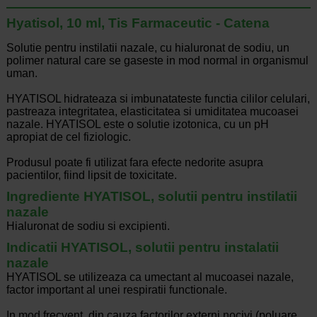
Hyatisol, 10 ml, Tis Farmaceutic - Catena
Solutie pentru instilatii nazale, cu hialuronat de sodiu, un
polimer natural care se gaseste in mod normal in organismul
uman.
HYATISOL hidrateaza si imbunatateste functia cililor celulari,
pastreaza integritatea, elasticitatea si umiditatea mucoasei
nazale. HYATISOL este o solutie izotonica, cu un pH
apropiat de cel fiziologic.
Produsul poate fi utilizat fara efecte nedorite asupra
pacientilor, fiind lipsit de toxicitate.
Ingrediente HYATISOL, solutii pentru instilatii
nazale
Hialuronat de sodiu si excipienti.
Indicatii HYATISOL, solutii pentru instalatii
nazale
HYATISOL se utilizeaza ca umectant al mucoasei nazale,
factor important al unei respiratii functionale.
In mod frecvent, din cauza factorilor externi nocivi (poluare,