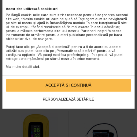
Acest site utilizează cookie-uri
Pe lângă cookie-urile care sunt strict necesare pentru funcționarea acestui
site web, folosim cookie-uri care ne ajută să înțelegem cum se navighează
pe site-ul nostru și ajută la îmbunătățirea modului în care funcționează site-
ul, de exemplu, făcând rezultatele să fie mai exacte în cazul căutărilor,
pentru a măsura performanța site-ului nostru. Partenerii noștri folosesc
instrumente de urmărire pentru a oferi publicitate personalizată pe baza
obiceiurilor dvs. de navigare.
Puteți face clic pe „Acceptă si continuă” pentru a fi de acord cu aceste
utilizări sau puteți face clic pe „Personalizează setările” pentru a vă
configura opțiunile. Vă puteți modifica preferințele și, în special, vă puteți
retrage consimțământul pe site-ul nostru în orice moment.
Vitamina D3 +K2, 30 capsule
Imunovit gummy, 30 jeleuri
moi, NATURALIS
fara zahar, NATURALIS
Mai multe detalii
aici
.
Naturalis Vitamina D3 + K2 este un
Imunovit Gummy este un supliment
supliment alimentar care combina
alimentar sub forma de jeleuri, fara
ACCEPTĂ SI CONTINUĂ
vitamina D3 si vitamina K2 (sub…
zahar, creat special pentru a…
PERSONALIZEAZĂ SETĂRILE