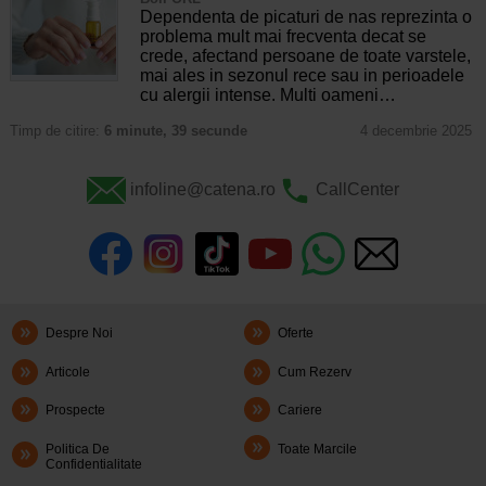
Dependenta de picaturi de nas reprezinta o
problema mult mai frecventa decat se
crede, afectand persoane de toate varstele,
mai ales in sezonul rece sau in perioadele
cu alergii intense. Multi oameni…
Timp de citire:
6 minute, 39 secunde
4 decembrie 2025
infoline@catena.ro
CallCenter
Despre Noi
Oferte
Articole
Cum Rezerv
Prospecte
Cariere
Politica De
Toate Marcile
Confidentialitate