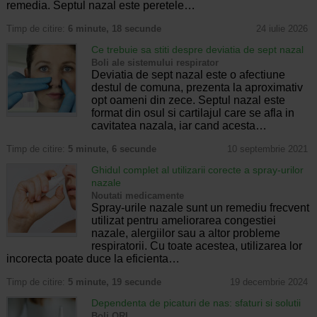
remedia. Septul nazal este peretele…
Timp de citire:
6 minute, 18 secunde
24 iulie 2026
Ce trebuie sa stiti despre deviatia de sept nazal
Boli ale sistemului respirator
Deviatia de sept nazal este o afectiune
destul de comuna, prezenta la aproximativ
opt oameni din zece. Septul nazal este
format din osul si cartilajul care se afla in
cavitatea nazala, iar cand acesta…
Timp de citire:
5 minute, 6 secunde
10 septembrie 2021
Ghidul complet al utilizarii corecte a spray-urilor
nazale
Noutati medicamente
Spray-urile nazale sunt un remediu frecvent
utilizat pentru ameliorarea congestiei
nazale, alergiilor sau a altor probleme
respiratorii. Cu toate acestea, utilizarea lor
incorecta poate duce la eficienta…
Timp de citire:
5 minute, 19 secunde
19 decembrie 2024
Dependenta de picaturi de nas: sfaturi si solutii
Boli ORL