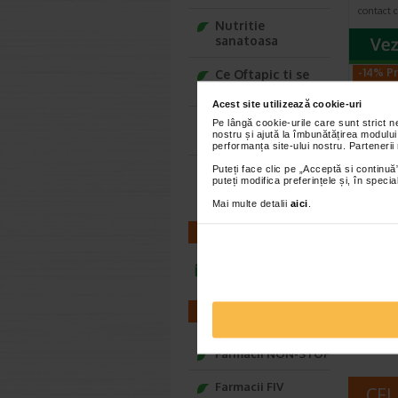
contact c
Nutritie
sanatoasa
-14% Pr
Ce Oftapic ti se
potriveste
Acest site utilizează cookie-uri
Adora – Adorabili
Pe lângă cookie-urile care sunt strict 
nostru și ajută la îmbunătățirea modului
din prima clipa
performanța site-ului nostru. Partenerii
Puteți face clic pe „Acceptă si continuă”
Seturi cadou
puteți modifica preferințele și, în spec
Baylis&Harding
Mai multe detalii
aici
.
Avene
ulei 
CONTACT
Avène Xe
infoline@catena.ro
de curata
pielea us
FARMACII
Farmacii NON-STOP
Farmacii FIV
CEL