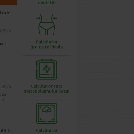
ovulatie
etode
t 2026
Calculator
une ca
greutate ideala
Calculator rata
ie 2026
metabolismului bazal
, de
lor,
cum o
Calculator