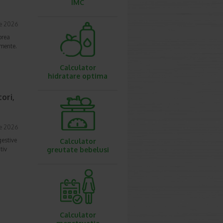
IMC
ie 2026
prea
imente.
Calculator
hidratare optima
ori,
ie 2026
gestive
Calculator
tiv
greutate bebelusi
Calculator