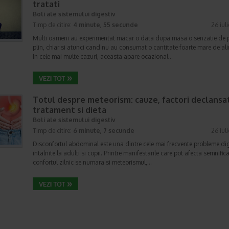
tratati
Boli ale sistemului digestiv
Timp de citire:
4 minute, 55 secunde
26 iul
Multi oameni au experimentat macar o data dupa masa o senzatie de 
plin, chiar si atunci cand nu au consumat o cantitate foarte mare de al
In cele mai multe cazuri, aceasta apare ocazional…
Totul despre meteorism: cauze, factori declansat
tratament si dieta
Boli ale sistemului digestiv
Timp de citire:
6 minute, 7 secunde
26 iul
Disconfortul abdominal este una dintre cele mai frecvente probleme di
intalnite la adulti si copii. Printre manifestarile care pot afecta semnifica
confortul zilnic se numara si meteorismul,…