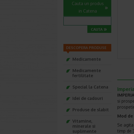
Cauta un produs
in Catena
DESCOPERA PRODUSE
Medicamente
Medicamente
fertilitate
Special la Catena
Imperia
IMPERIA
Idei de cadouri
si prosp
prospeti
Produse de slabit
Mod de f
Vitamine,
Se agita 
minerale si
timp de 
suplimente