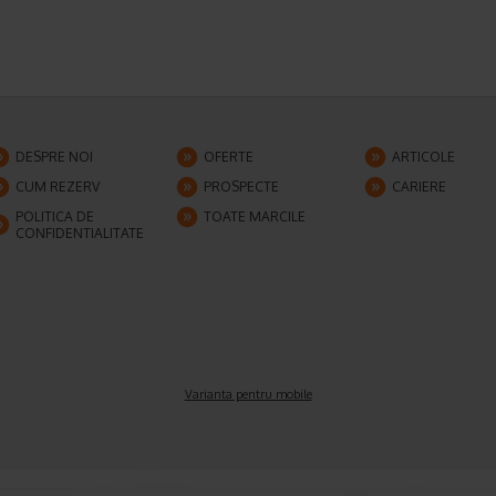
DESPRE NOI
OFERTE
ARTICOLE
CUM REZERV
PROSPECTE
CARIERE
POLITICA DE
TOATE MARCILE
CONFIDENTIALITATE
Varianta pentru mobile