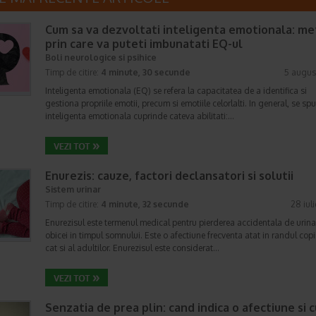
Cum sa va dezvoltati inteligenta emotionala: m
prin care va puteti imbunatati EQ-ul
Boli neurologice si psihice
Timp de citire:
4 minute, 30 secunde
5 augus
Inteligenta emotionala (EQ) se refera la capacitatea de a identifica si
gestiona propriile emotii, precum si emotiile celorlalti. In general, se sp
inteligenta emotionala cuprinde cateva abilitati:…
Enurezis: cauze, factori declansatori si solutii
Sistem urinar
Timp de citire:
4 minute, 32 secunde
28 iul
Enurezisul este termenul medical pentru pierderea accidentala de urina
obicei in timpul somnului. Este o afectiune frecventa atat in randul copii
cat si al adultilor. Enurezisul este considerat…
Senzatia de prea plin: cand indica o afectiune si 