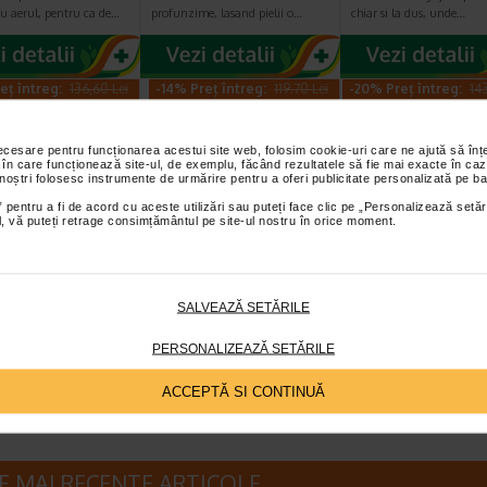
u aerul, pentru ca de…
profunzime, lasand pielii o…
chiar si la dus, unde…
eț întreg:
136,60 Lei
-14% Preț întreg:
119.70 Lei
-20% Preț întreg:
14
Preț redus: 117.09 Lei
Preț redus: 102.58 Lei
Preț redus: 11
necesare pentru funcționarea acestui site web, folosim cookie-uri care ne ajută să î
 în care funcționează site-ul, de exemplu, făcând rezultatele să fie mai exacte în caz
 noștri folosesc instrumente de urmărire pentru a oferi publicitate personalizată pe ba
 pentru a fi de acord cu aceste utilizări sau puteți face clic pe „Personalizează setăr
ial, vă puteți retrage consimțământul pe site-ul nostru în orice moment.
 Xeracalm A.D.
Aderma Exomega
Atoderm Ulei d
de dus X 400 ml
Control Crema
dus, 1l, Bioderm
200ml
SALVEAZĂ SETĂRILE
raCalm A.D este un ulei
Aderma Exomega Control este o
Bioderma Atoderm Ulei de
re special creat pentru
crema pentru piele foarte uscata
datorita ingredientelor ac
PERSONALIZEAZĂ SETĂRILE
cata a sugarilor…
sau cu tendinta atopica…
ofera pielii hidratare, pro
ACCEPTĂ SI CONTINUĂ
E MAI RECENTE ARTICOLE