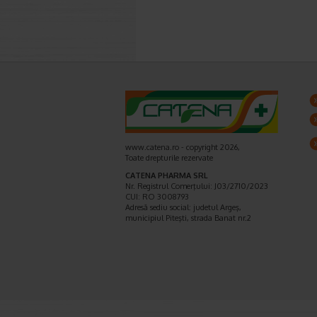
www.catena.ro - copyright 2026,
Toate drepturile rezervate
CATENA PHARMA SRL
Nr. Registrul Comerţului: J03/2710/2023
CUI: RO 3008793
Adresă sediu social: judetul Argeş,
municipiul Piteşti, strada Banat nr.2