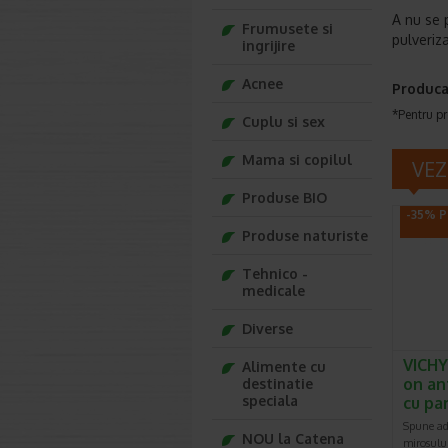
A nu se 
Frumusete si
pulveriza
ingrijire
Acnee
Produca
*Pentru pr
Cuplu si sex
Mama si copilul
VEZ
Produse BIO
-35% P
Produse naturiste
Tehnico -
medicale
Diverse
VICHY
Alimente cu
on an
destinatie
speciala
cu pa
Spune adi
NOU la Catena
mirosului