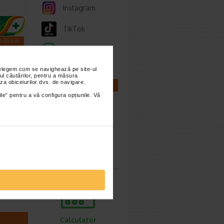
Instagram
TikTok
3.30 Lei
4.64 Lei
Whatsapp
nțelegem cum se navighează pe site-ul
ul căutărilor, pentru a măsura
za obiceiurilor dvs. de navigare.
CALCULATOARE
ile” pentru a vă configura opțiunile. Vă
e
a
Calculator
 dus,
sarcina
tive,
tectie…
Calculator