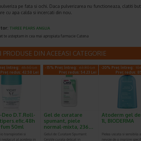
pulveriza pe fata si ochi. Daca pulverizarea nu functioneaza, clatiti bu
re cu apa calda si incercati din nou.
tor:
THREE PEARS ANGLIA
et te asteptam in cea mai apropiata farmacie Catena
I PRODUSE DIN ACEEASI CATEGORIE
reț întreg:
65.50 Lei
-15% Preț întreg:
63.80 Lei
-20% Preț întreg:
106
Preț redus: 42.58 Lei
Preț redus: 54.23 Lei
Preț redus: 8
-Deo D.T.Roll-
Gel de curatare
Atoderm gel de
tipers.efic.48h
spumant, piele
1l, BIODERMA
rfum 50ml
normal-mixta, 236…
o transpiratiei si
Gelul de Curatare Spumant
Pielea uscata si sensibila 
 neplacut al acesteia in
CeraVe curata delicat in
nevoie de o ingrijire specif