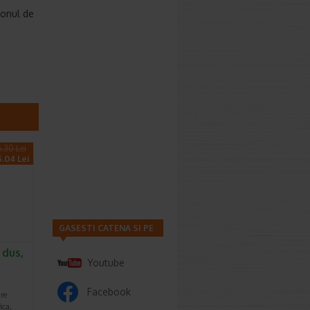
tonul de
.30 Lei
5.04 Lei
GASESTI CATENA SI PE
 dus,
Youtube
Facebook
are
ica,