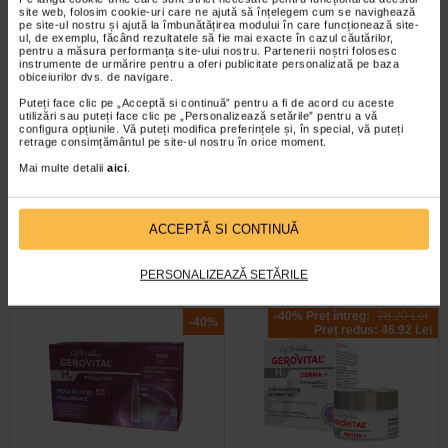
site web, folosim cookie-uri care ne ajută să înțelegem cum se navighează
pe site-ul nostru și ajută la îmbunătățirea modului în care funcționează site-
ul, de exemplu, făcând rezultatele să fie mai exacte în cazul căutărilor,
pentru a măsura performanța site-ului nostru. Partenerii noștri folosesc
instrumente de urmărire pentru a oferi publicitate personalizată pe baza
obiceiurilor dvs. de navigare.
Puteți face clic pe „Acceptă si continuă” pentru a fi de acord cu aceste
utilizări sau puteți face clic pe „Personalizează setările” pentru a vă
configura opțiunile. Vă puteți modifica preferințele și, în special, vă puteți
Sebium Gel Spumant pentru
Bioderma Sensibio H2O
retrage consimțământul pe site-ul nostru în orice moment.
curatarea tenului gras X 500 ml
Solutie Micelara X 500 ml
Mai multe detalii
aici
.
Bioderma Sebium Gel Spumant
Solutia Micelara Sensibio H2O de
este solutia ideala pentru curatarea
la Bioderma este recomandata atat
tenului gras. Formula sa…
pentru demachierea tenului cat si…
ACCEPTĂ SI CONTINUĂ
PERSONALIZEAZĂ SETĂRILE
-40% Preț întreg:
78.20 Lei
-40%
Preț redus: 46.92 Lei