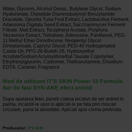
Water, Glycerin, Alcohol Denat., Butylene Glycol, Sodium
Hyaluronate, Dipeptide Diaminobutyroyl Benzylamide
Diacetate, Opuntia Tuna Fruit Extract, Lactobacillus Ferment,
Adansonia Digitata Seed Extract, Saccharomyces Ferment
Filtrate, Malt Extract, Tocopheryl Acetate, Porphyra
Yezoensis Extract, Trehalose, Adenosine, Panthenol, PEG-
11 Methyl Ether Dimethicone, Neopentyl Glycol
Diheptanoate, Caprylyl Glycol, PEG-40 Hydrogenated
Castor Oil, PPG-26-Buteth-26, Hydroxyethyl
Acrylate/Sodium Acryloyldimethyl Taurate Copolymer,
Ethylhexylglycerin, Carbomer, Triethanolamine, Disodium
EDTA, Caramel, Fragrance
Mod de utilizare IT'S SKIN Power 10 Formula
Ser de fata SYN-AKE efect antirid
Dupa spalarea fetei, puneti cateva picaturi de ser antirid in
palma, incalziti-le usor si aplicati-le pe fata prin miscari
circulare, pana la absorbtie. Aplicati apoi crema preferata.
Producator:
IT'S SKIN