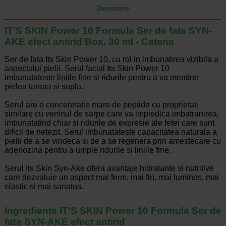
Descriere
IT'S SKIN Power 10 Formula Ser de fata SYN-
AKE efect antirid Box, 30 ml - Catena
Ser de fata Its Skin Power 10, cu rol in imbunatirea vizibila a
aspectului pielii. Serul facial Its Skin Power 10
imbunatateste liniile fine si ridurile pentru a va mentine
pielea tanara si supla.
Serul are o concentratie mare de peptide cu proprietati
similare cu veninul de sarpe care va impiedica imbatranirea,
imbunatatind chiar si ridurile de expresie ale fetei care sunt
dificil de netezit. Serul imbunatateste capacitatea naturala a
pielii de a se vindeca si de a se regenera prin amestecare cu
adenozina pentru a umple ridurile si liniile fine.
Serul Its Skin Syn-Ake ofera avantaje hidratante si nutritive
care dezvaluie un aspect mai ferm, mai fin, mai luminos, mai
elastic si mai sanatos.
Ingrediente IT'S SKIN Power 10 Formula Ser de
fata SYN-AKE efect antirid