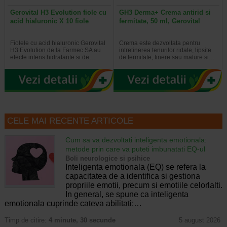
Gerovital H3 Evolution fiole cu
GH3 Derma+ Crema antirid si
acid hialuronic X 10 fiole
fermitate, 50 ml, Gerovital
Fiolele cu acid hialuronic Gerovital
Crema este dezvoltata pentru
H3 Evolution de la Farmec SA au
intretinerea tenurilor ridate, lipsite
efecte intens hidratante si de…
de fermitate, tinere sau mature si…
CELE MAI RECENTE ARTICOLE
Cum sa va dezvoltati inteligenta emotionala:
metode prin care va puteti imbunatati EQ-ul
Boli neurologice si psihice
Inteligenta emotionala (EQ) se refera la
capacitatea de a identifica si gestiona
propriile emotii, precum si emotiile celorlalti.
In general, se spune ca inteligenta
emotionala cuprinde cateva abilitati:…
Timp de citire:
4 minute, 30 secunde
5 august 2026