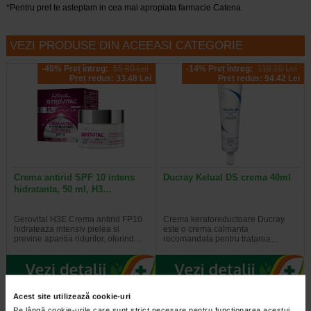
*Pentru pret te asteptam in cea mai apropiata farmacie Catena
VEZI PRODUSE DIN ACEEASI CATEGORIE
-40% Preț întreg:
55.80 Lei
-14% Preț întreg:
110.10 Lei
Preț redus: 33.48 Lei
Preț redus: 94.42 Lei
Crema antirid SPF 10 intens
Ducray Kelual DS crema 40ml
hidratanta, 50 ml, H3…
Gerovital H3E Crema antirid FP10
Crema keratoreductoare Ducray
hidrateaza intensiv pielea si
este o crema calmanta
previne aparitia ridurilor, oferind…
recomandata pentru tratarea…
Acest site utilizează cookie-uri
-30% Preț întreg:
129,30 Lei
-20% Preț întreg:
108.30 Lei
Preț redus: 90.51 Lei
Preț redus: 86.64 Lei
Pe lângă cookie-urile care sunt strict necesare pentru funcționarea acestui