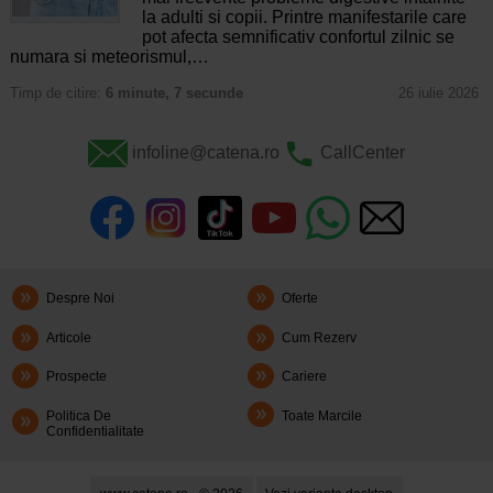
la adulti si copii. Printre manifestarile care
pot afecta semnificativ confortul zilnic se
numara si meteorismul,…
Timp de citire:
6 minute, 7 secunde
26 iulie 2026
infoline@catena.ro
CallCenter
Despre Noi
Oferte
Articole
Cum Rezerv
Prospecte
Cariere
Politica De
Toate Marcile
Confidentialitate