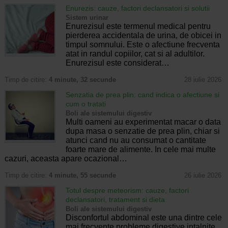
Enurezis: cauze, factori declansatori si solutii
Sistem urinar
Enurezisul este termenul medical pentru
pierderea accidentala de urina, de obicei in
timpul somnului. Este o afectiune frecventa
atat in randul copiilor, cat si al adultilor.
Enurezisul este considerat…
Timp de citire:
4 minute, 32 secunde
28 iulie 2026
Senzatia de prea plin: cand indica o afectiune si
cum o tratati
Boli ale sistemului digestiv
Multi oameni au experimentat macar o data
dupa masa o senzatie de prea plin, chiar si
atunci cand nu au consumat o cantitate
foarte mare de alimente. In cele mai multe
cazuri, aceasta apare ocazional…
Timp de citire:
4 minute, 55 secunde
26 iulie 2026
Totul despre meteorism: cauze, factori
declansatori, tratament si dieta
Boli ale sistemului digestiv
Disconfortul abdominal este una dintre cele
mai frecvente probleme digestive intalnite