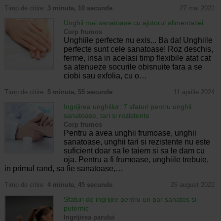
Timp de citire:
3 minute, 10 secunde
27 mai 2022
Unghii mai sanatoase cu ajutorul alimentatiei
Corp frumos
Unghiile perfecte nu exis... Ba da! Unghiile
perfecte sunt cele sanatoase! Roz deschis,
ferme, insa in acelasi timp flexibile atat cat
sa atenueze socurile obisnuite fara a se
ciobi sau exfolia, cu o…
Timp de citire:
5 minute, 55 secunde
11 aprilie 2024
Ingrijirea unghiilor: 7 sfaturi pentru unghii
sanatoase, tari si rezistente
Corp frumos
Pentru a avea unghii frumoase, unghii
sanatoase, unghii tari si rezistente nu este
suficient doar sa le taiem si sa le dam cu
oja. Pentru a fi frumoase, unghiile trebuie,
in primul rand, sa fie sanatoase,…
Timp de citire:
4 minute, 45 secunde
25 august 2022
Sfaturi de ingrijire pentru un par sanatos si
puternic
Ingrijirea parului