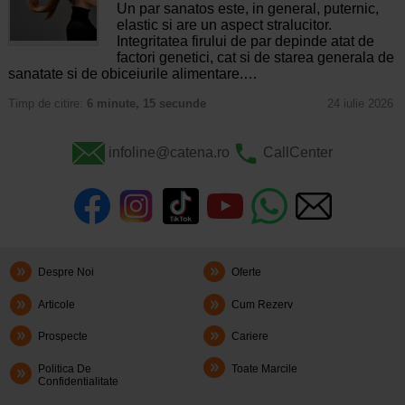
Un par sanatos este, in general, puternic,
elastic si are un aspect stralucitor.
Integritatea firului de par depinde atat de
factori genetici, cat si de starea generala de
sanatate si de obiceiurile alimentare.…
Timp de citire:
6 minute, 15 secunde
24 iulie 2026
infoline@catena.ro
CallCenter
Despre Noi
Oferte
Articole
Cum Rezerv
Prospecte
Cariere
Politica De
Toate Marcile
Confidentialitate