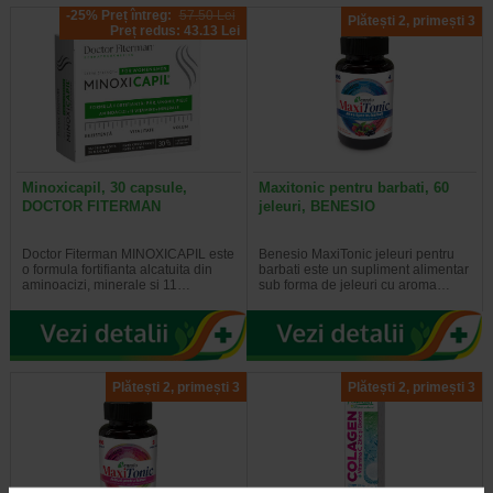
-25% Preț întreg:
57.50 Lei
Plătești 2, primești 3
Preț redus: 43.13 Lei
Minoxicapil, 30 capsule,
Maxitonic pentru barbati, 60
DOCTOR FITERMAN
jeleuri, BENESIO
Doctor Fiterman MINOXICAPIL este
Benesio MaxiTonic jeleuri pentru
o formula fortifianta alcatuita din
barbati este un supliment alimentar
aminoacizi, minerale si 11…
sub forma de jeleuri cu aroma…
Plătești 2, primești 3
Plătești 2, primești 3