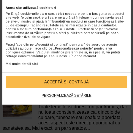
Acest site utilizează cookie-uri
Pe lângă cookie-urile care sunt strict necesare pentru funcționarea acestui
Maxitonic pentru femei, 60
COLAGEN + Vit C, Zinc si
site web, folosim cookie-uri care ne ajută să înțelegem cum se navighează
jeleuri, BENESIO
Biotina, 20 comprimate…
pe site-ul nostru și ajută la îmbunătățirea modului în care funcționează site-
ul, de exemplu, făcând rezultatele să fie mai exacte în cazul căutărilor,
pentru a măsura performanța site-ului nostru. Partenerii noștri folosesc
instrumente de urmărire pentru a oferi publicitate personalizată pe baza
Benesio MaxiTonic jeleuri pentru
Naturalis Colagen + Vitamina C,
obiceiurilor dvs. de navigare.
femei este un supliment alimentar
Zinc si Biotina este un supliment
sub forma de jeleuri cu aroma…
alimentar sub forma de…
Puteți face clic pe „Acceptă si continuă” pentru a fi de acord cu aceste
utilizări sau puteți face clic pe „Personalizează setările” pentru a vă
configura opțiunile. Vă puteți modifica preferințele și, în special, vă puteți
retrage consimțământul pe site-ul nostru în orice moment.
Mai multe detalii
aici
.
ARTICOLE RECOMANDATE
ACCEPTĂ SI CONTINUĂ
Cele mai importante vitamine pentru sanatatea
PERSONALIZEAZĂ SETĂRILE
parului tau
Ingrijirea parului
Toate femeile isi doresc un par frumos, dar
nu toate constientizeaza ca, dincolo de
culoare, tunsoare sau coafura abordata,
acest aspect este direct proportional cu
sanatatea sa. Mai exact, un par sanatos…