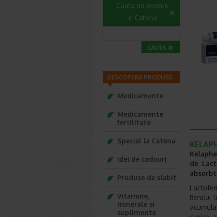
Cauta un produs
in Catena
DESCOPERA PRODUSE
Medicamente
Medicamente
fertilitate
Special la Catena
KELAPH
Kelaphe
Idei de cadouri
de Lact
absorbti
Produse de slabit
Lactofer
Vitamine,
fierului
minerale si
acumular
suplimente
clinice 