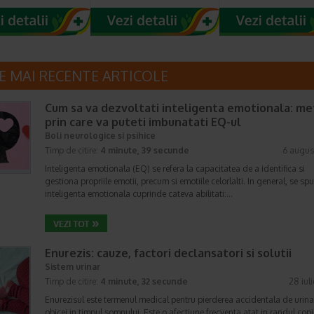
E MAI RECENTE ARTICOLE
Cum sa va dezvoltati inteligenta emotionala: m
prin care va puteti imbunatati EQ-ul
Boli neurologice si psihice
Timp de citire:
4 minute, 39 secunde
6 augus
Inteligenta emotionala (EQ) se refera la capacitatea de a identifica si
gestiona propriile emotii, precum si emotiile celorlalti. In general, se sp
inteligenta emotionala cuprinde cateva abilitati:…
Enurezis: cauze, factori declansatori si solutii
Sistem urinar
Timp de citire:
4 minute, 32 secunde
28 iul
Enurezisul este termenul medical pentru pierderea accidentala de urina
obicei in timpul somnului. Este o afectiune frecventa atat in randul copii