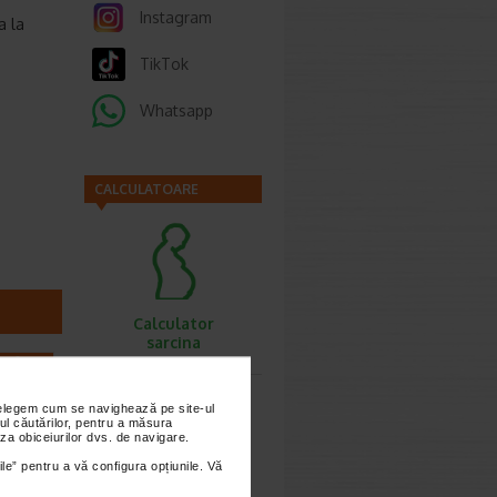
Instagram
a la
TikTok
Whatsapp
CALCULATOARE
Calculator
sarcina
.40 Lei
4.04 Lei
nțelegem cum se navighează pe site-ul
ul căutărilor, pentru a măsura
za obiceiurilor dvs. de navigare.
ile” pentru a vă configura opțiunile. Vă
Calculator