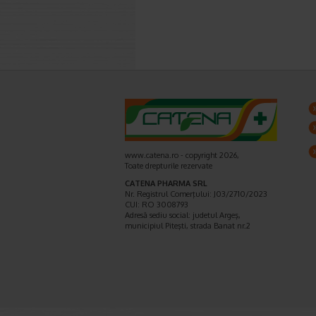
www.catena.ro - copyright 2026,
Toate drepturile rezervate
CATENA PHARMA SRL
Nr. Registrul Comerţului: J03/2710/2023
CUI: RO 3008793
Adresă sediu social: judetul Argeş,
municipiul Piteşti, strada Banat nr.2