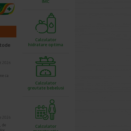
IMC
Calculator
etode
hidratare optima
t 2026
une ca
Calculator
greutate bebelusi
ie 2026
, de
Calculator
lor,