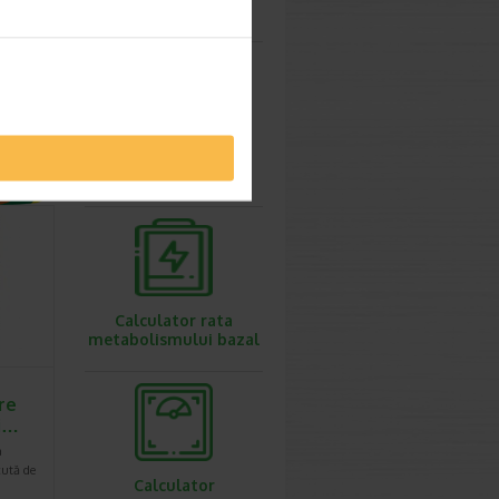
ovulatie
ire
, 200
a
Calculator
greutate ideala
Calculator rata
metabolismului bazal
re
si…
a
cută de
Calculator