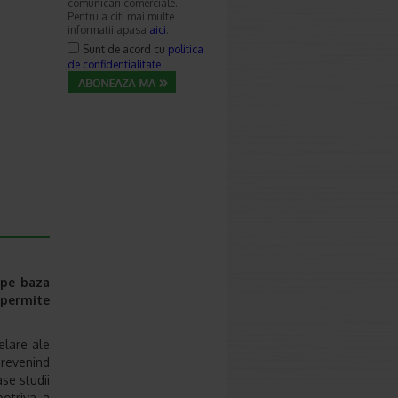
comunicari comerciale.
Pentru a citi mai multe
informatii apasa
aici
.
Sunt de acord cu
politica
de confidentialitate
 pe baza
 permite
elare ale
prevenind
se studii
potriva a