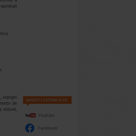
prietati
nica,
.
r.
, sepigel
GASESTI CATENA SI PE
eminte de
etilexil,
Youtube
Facebook