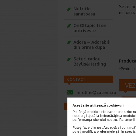
Se recom
Nutritie
disparit
sanatoasa
Ce Oftapic ti se
potriveste
Adora – Adorabili
din prima clipa
Seturi cadou
Produca
Baylis&Harding
*Pentru pr
CONTACT
VEZ
infoline@catena.ro
-35% P
Acest site utilizează cookie-uri
FARMACII
Pe lângă cookie-urile care sunt strict 
nostru și ajută la îmbunătățirea modului
performanța site-ului nostru. Partenerii
Farmacii NON-STOP
Puteți face clic pe „Acceptă si continuă”
puteți modifica preferințele și, în spec
Farmacii FIV