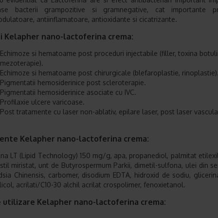
se bacterii grampozitive si gramnegative, cat importante pro
ulatoare, antiinflamatoare, antioxidante si cicatrizante.
ii Kelapher nano-lactoferina crema:
Echimoze si hematoame post proceduri injectabile (filler, toxina botuli
mezoterapie).
Echimoze si hematoame post chirurgicale (blefaroplastie, rinoplastie)
Pigmentatii hemosiderinice post scleroterapie.
Pigmentatii hemosiderinice asociate cu IVC.
Profilaxie ulcere varicoase.
Post tratamente cu laser non-ablativ, epilare laser, post laser vascula
iente Kelapher nano-lactoferina crema:
ina LT (Lipid Technology) 150 mg/g, apa, propanediol, palmitat etilexil
istil miristat, unt de Butyrospermum Parkii, dimetil-sulfona, ulei din s
ia Chinensis, carbomer, disodium EDTA, hidroxid de sodiu, glicerina 
glicol, acrilati/C10-30 alchil acrilat crospolimer, fenoxietanol.
 utilizare Kelapher nano-lactoferina crema: