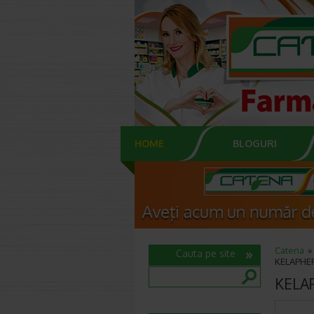
HOME
BLOGURI
Catena
Cauta pe site
KELAPHER
KELAP