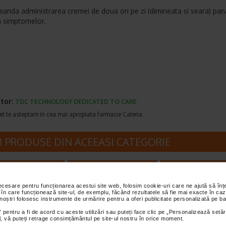
anda administrarea cremei de doua ori pe zi (dimineata si seara) pan
ia simptomelor.
tor:
TDC TECHNOLOGY DEDICATED TO CARE
et te asteptam in cea mai apropiata farmacie Catena
I PRODUSE DIN ACEEASI CATEGORIE
reț întreg:
18,40 Lei
-40% Preț întreg:
23.40 Lei
-40% Preț întreg:
23
Preț redus: 11.96 Lei
Preț redus: 14.04 Lei
Preț redus: 1
necesare pentru funcționarea acestui site web, folosim cookie-uri care ne ajută să î
 în care funcționează site-ul, de exemplu, făcând rezultatele să fie mai exacte în caz
 noștri folosesc instrumente de urmărire pentru a oferi publicitate personalizată pe ba
 pentru a fi de acord cu aceste utilizări sau puteți face clic pe „Personalizează setăr
ial, vă puteți retrage consimțământul pe site-ul nostru în orice moment.