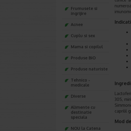
numeroa
Frumusete si
imunomod
ingrijire
Indicat
Acnee
Cuplu si sex
Mama si copilul
Produse BIO
Produse naturiste
Tehnico -
Ingred
medicale
Lactofer
Diverse
305, mir
Simmonds
Alimente cu
caprilil 
destinatie
speciala
Mod de
NOU la Catena