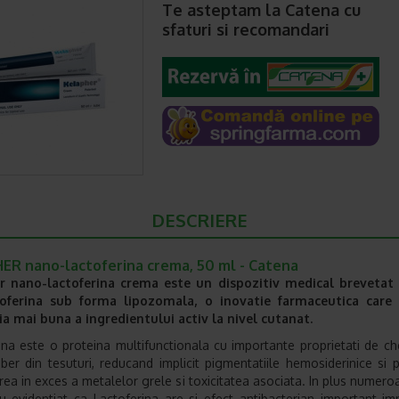
Te asteptam la Catena cu
sfaturi si recomandari
DESCRIERE
ER nano-lactoferina crema, 50 ml - Catena
r nano-lactoferina crema este un dispozitiv medical brevetat
oferina sub forma lipozomala, o inovatie farmaceutica care
a mai buna a ingredientului activ la nivel cutanat.
ina este o proteina multifunctionala cu importante proprietati de ch
 liber din tesuturi, reducand implicit pigmentatiile hemosiderinice si 
ea in exces a metalelor grele si toxicitatea asociata. In plus numeroa
au evidentiat ca Lactoferina are si efect antibacterian important im