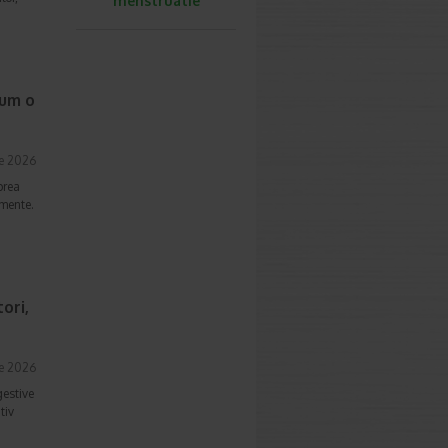
menstruatie
cum o
ie 2026
prea
imente.
ori,
ie 2026
gestive
tiv