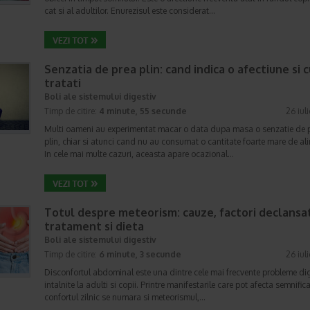
cat si al adultilor. Enurezisul este considerat…
Senzatia de prea plin: cand indica o afectiune si 
tratati
Boli ale sistemului digestiv
Timp de citire:
4 minute, 55 secunde
26 iul
Multi oameni au experimentat macar o data dupa masa o senzatie de 
plin, chiar si atunci cand nu au consumat o cantitate foarte mare de al
In cele mai multe cazuri, aceasta apare ocazional…
Totul despre meteorism: cauze, factori declansat
tratament si dieta
Boli ale sistemului digestiv
Timp de citire:
6 minute, 3 secunde
26 iul
Disconfortul abdominal este una dintre cele mai frecvente probleme di
intalnite la adulti si copii. Printre manifestarile care pot afecta semnifica
confortul zilnic se numara si meteorismul,…