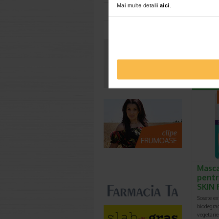
Mai multe detalii
aici
.
Toate farmaciile
Crema
pentr
aloe 
Reda calc
asperitati
Indeparte
Masca
pentr
SKIN 
Sosete ex
biodegra
vegetarie