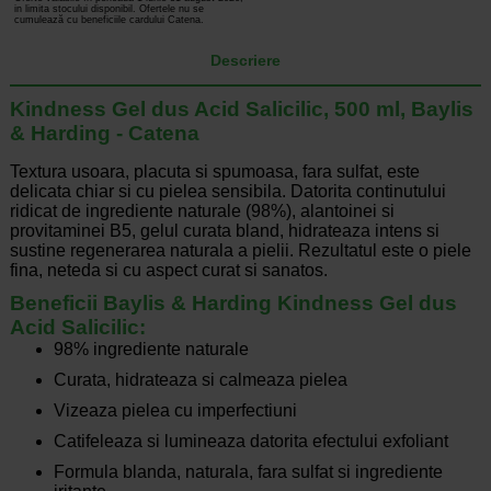
in limita stocului disponibil. Ofertele nu se
cumulează cu beneficiile cardului Catena.
Descriere
Kindness Gel dus Acid Salicilic, 500 ml, Baylis
& Harding - Catena
Textura usoara, placuta si spumoasa, fara sulfat, este
delicata chiar si cu pielea sensibila. Datorita continutului
ridicat de ingrediente naturale (98%), alantoinei si
provitaminei B5, gelul curata bland, hidrateaza intens si
sustine regenerarea naturala a pielii. Rezultatul este o piele
fina, neteda si cu aspect curat si sanatos.
Beneficii Baylis & Harding Kindness Gel dus
Acid Salicilic:
98% ingrediente naturale
Curata, hidrateaza si calmeaza pielea
Vizeaza pielea cu imperfectiuni
Catifeleaza si lumineaza datorita efectului exfoliant
Formula blanda, naturala, fara sulfat si ingrediente