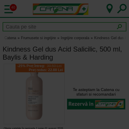
40
Catena
Frumusete si ingrijire
Ingrijire corporala
Kindness Gel dus Aci
Kindness Gel dus Acid Salicilic, 500 ml,
Baylis & Harding
-25% Preț întreg:
30.50 Lei
Preț redus: 22.88 Lei
Te asteptam la Catena cu
sfaturi si recomandari
Oferte valabile în perioada 1 iunie-31 august 2026,