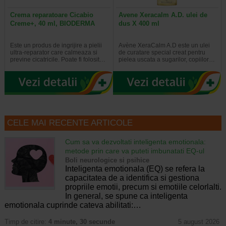
Crema reparatoare Cicabio
Avene Xeracalm A.D. ulei de
Creme+, 40 ml, BIODERMA
dus X 400 ml
Este un produs de ingrijire a pielii
Avène XeraCalm A.D este un ulei
ultra-reparator care calmeaza si
de curatare special creat pentru
previne cicatricile. Poate fi folosit…
pielea uscata a sugarilor, copiilor…
CELE MAI RECENTE ARTICOLE
Cum sa va dezvoltati inteligenta emotionala:
metode prin care va puteti imbunatati EQ-ul
Boli neurologice si psihice
Inteligenta emotionala (EQ) se refera la
capacitatea de a identifica si gestiona
propriile emotii, precum si emotiile celorlalti.
In general, se spune ca inteligenta
emotionala cuprinde cateva abilitati:…
Timp de citire:
4 minute, 30 secunde
5 august 2026