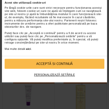
Preț redus: 102.58 Lei
Preț redus: 85.04 Lei
Acest site utilizează cookie-uri
Pe lângă cookie-urile care sunt strict necesare pentru funcționarea acestui
site web, folosim cookie-uri care ne ajută să înțelegem cum se navighează
pe site-ul nostru și ajută la îmbunătățirea modului în care funcționează site-
ul, de exemplu, făcând rezultatele să fie mai exacte în cazul căutărilor,
pentru a măsura performanța site-ului nostru. Partenerii noștri folosesc
instrumente de urmărire pentru a oferi publicitate personalizată pe baza
obiceiurilor dvs. de navigare.
Puteți face clic pe „Acceptă si continuă” pentru a fi de acord cu aceste
Aderma Exomega Control
Atoderm gel de dus, 1l,
utilizări sau puteți face clic pe „Personalizează setările” pentru a vă
Crema 200ml
BIODERMA
configura opțiunile. Vă puteți modifica preferințele și, în special, vă puteți
retrage consimțământul pe site-ul nostru în orice moment.
Mai multe detalii
aici
.
Aderma Exomega Control este o
Pielea uscata si sensibila are
crema pentru piele foarte uscata
nevoie de o ingrijire specifica, chiar
sau cu tendinta atopica. Contine…
si la dus, unde ingredientele…
ACCEPTĂ SI CONTINUĂ
PERSONALIZEAZĂ SETĂRILE
-35% Preț întreg:
63.60 Lei
-14% Preț întreg:
136,60 Lei
Preț redus: 41.34 Lei
Preț redus: 117.09 Lei