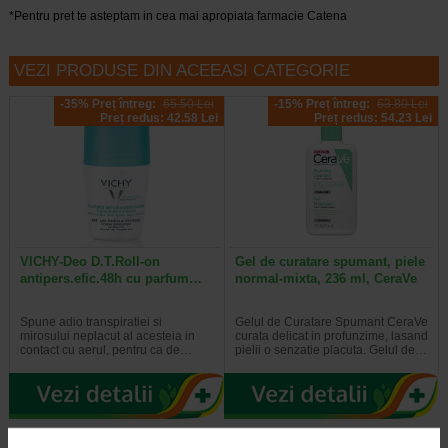
*Pentru pret te asteptam in cea mai apropiata farmacie Catena
VEZI PRODUSE DIN ACEEASI CATEGORIE
-35% Preț întreg:
65.50 Lei
-15% Preț întreg:
63.80 Lei
Preț redus: 42.58 Lei
Preț redus: 54.23 Lei
VICHY-Deo D.T.Roll-on
Gel de curatare spumant, piele
antipers.efic.48h cu parfum…
normal-mixta, 236 ml, CeraVe
Spune adio transpiratiei si
Gelul de Curatare Spumant CeraVe
mirosului neplacut al acesteia in
curata delicat in profunzime, lasand
contact cu aerul, pentru ca de…
pielii o senzatie placuta. Gelul de…
-14% Preț întreg:
119.70 Lei
-20% Preț întreg:
106.30 Lei