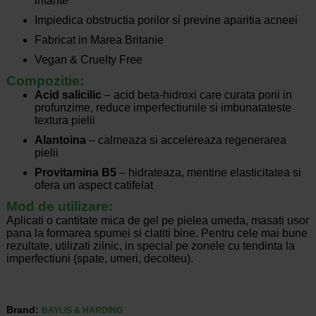
iritante
Impiedica obstructia porilor si previne aparitia acneei
Fabricat in Marea Britanie
Vegan & Cruelty Free
Compozitie:
Acid salicilic
– acid beta-hidroxi care curata porii in
profunzime, reduce imperfectiunile si imbunatateste
textura pielii
Alantoina
– calmeaza si accelereaza regenerarea
pielii
Provitamina B5
– hidrateaza, mentine elasticitatea si
ofera un aspect catifelat
Mod de utilizare:
Aplicati o cantitate mica de gel pe pielea umeda, masati usor
pana la formarea spumei si clatiti bine. Pentru cele mai bune
rezultate, utilizati zilnic, in special pe zonele cu tendinta la
imperfectiuni (spate, umeri, decolteu).
Brand:
BAYLIS & HARDING