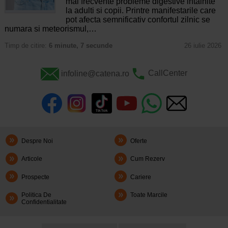
mai frecvente probleme digestive intalnite
la adulti si copii. Printre manifestarile care
pot afecta semnificativ confortul zilnic se
numara si meteorismul,…
Timp de citire:
6 minute, 7 secunde
26 iulie 2026
infoline@catena.ro
CallCenter
Despre Noi
Oferte
Articole
Cum Rezerv
Prospecte
Cariere
Politica De
Toate Marcile
Confidentialitate