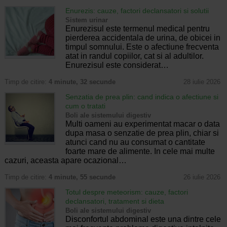
Enurezis: cauze, factori declansatori si solutii
Sistem urinar
Enurezisul este termenul medical pentru
pierderea accidentala de urina, de obicei in
timpul somnului. Este o afectiune frecventa
atat in randul copiilor, cat si al adultilor.
Enurezisul este considerat…
Timp de citire:
4 minute, 32 secunde
28 iulie 2026
Senzatia de prea plin: cand indica o afectiune si
cum o tratati
Boli ale sistemului digestiv
Multi oameni au experimentat macar o data
dupa masa o senzatie de prea plin, chiar si
atunci cand nu au consumat o cantitate
foarte mare de alimente. In cele mai multe
cazuri, aceasta apare ocazional…
Timp de citire:
4 minute, 55 secunde
26 iulie 2026
Totul despre meteorism: cauze, factori
declansatori, tratament si dieta
Boli ale sistemului digestiv
Disconfortul abdominal este una dintre cele