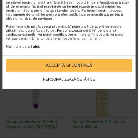
pe site-ul nostru și ajută la îmbunătățirea modului în care funcționează site-
ul, de exemplu, făcând rezultatele să fie mai exacte în cazul căutărilor,
pentru a măsura performanța site-ului nostru. Partenerii noștri folosesc
instrumente de urmărire pentru a oferi publicitate personalizată pe baza
obiceiurilor dvs. de navigare.
Aderma Exomega Control
Atoderm gel de dus, 1l,
Crema 200ml
BIODERMA
Puteți face clic pe „Acceptă si continuă” pentru a fi de acord cu aceste
utilizări sau puteți face clic pe „Personalizează setările” pentru a vă
configura opțiunile. Vă puteți modifica preferințele și, în special, vă puteți
Aderma Exomega Control este o
Pielea uscata si sensibila are
retrage consimțământul pe site-ul nostru în orice moment.
crema pentru piele foarte uscata
nevoie de o ingrijire specifica, chiar
Mai multe detalii
aici
.
sau cu tendinta atopica. Contine…
si la dus, unde ingredientele…
ACCEPTĂ SI CONTINUĂ
-35% Preț întreg:
63.60 Lei
-14% Preț întreg:
136,60 Lei
Preț redus: 41.34 Lei
Preț redus: 117.09 Lei
PERSONALIZEAZĂ SETĂRILE
Crema reparatoare Cicabio
Avene Xeracalm A.D. ulei de
Creme+, 40 ml, BIODERMA
dus X 400 ml