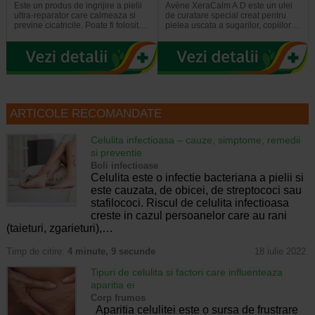
Este un produs de ingrijire a pielii
Avène XeraCalm A.D este un ulei
ultra-reparator care calmeaza si
de curatare special creat pentru
previne cicatricile. Poate fi folosit…
pielea uscata a sugarilor, copiilor…
ARTICOLE RECOMANDATE
Celulita infectioasa – cauze, simptome, remedii
si preventie
Boli infectioase
Celulita este o infectie bacteriana a pielii si
este cauzata, de obicei, de streptococi sau
stafilococi. Riscul de celulita infectioasa
creste in cazul persoanelor care au rani
(taieturi, zgarieturi),…
Timp de citire:
4 minute, 9 secunde
18 iulie 2022
Tipuri de celulita si factori care influenteaza
aparitia ei
Corp frumos
Aparitia celulitei este o sursa de frustrare