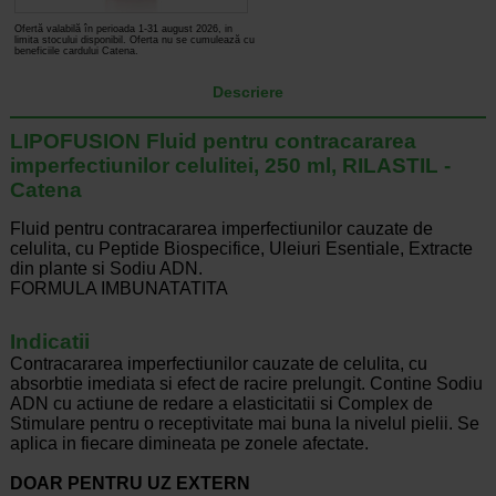
Ofertă valabilă în perioada 1-31 august 2026, in
limita stocului disponibil. Oferta nu se cumulează cu
beneficiile cardului Catena.
Descriere
LIPOFUSION Fluid pentru contracararea
imperfectiunilor celulitei, 250 ml, RILASTIL -
Catena
Fluid pentru contracararea imperfectiunilor cauzate de
celulita, cu Peptide Biospecifice, Uleiuri Esentiale, Extracte
din plante si Sodiu ADN.
FORMULA IMBUNATATITA
Indicatii
Contracararea imperfectiunilor cauzate de celulita, cu
absorbtie imediata si efect de racire prelungit. Contine Sodiu
ADN cu actiune de redare a elasticitatii si Complex de
Stimulare pentru o receptivitate mai buna la nivelul pielii. Se
aplica in fiecare dimineata pe zonele afectate.
DOAR PENTRU UZ EXTERN