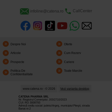
infoline@catena.ro
CallCenter
Despre Noi
Oferte
Articole
Cum Rezerv
Prospecte
Cariere
Politica De
Toate Marcile
Confidentialitate
www.catena.ro - © 2026
Vezi varianta desktop
CATENA PHARMA SRL
Nr. Registrul Comerţului: J03/2710/2023
CUI: RO 3008793
Adresă sediu social: judetul Argeş, municipiul Piteşti, strada
Banat nr.2