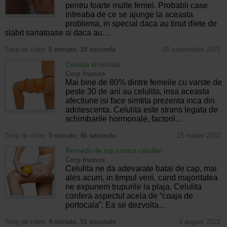
pentru foarte multe femei. Probabli case
intreaba de ce se ajunge la aceasta
problema, in special daca au tinut diete de
slabit sanatoase si daca au…
Timp de citire:
6 minute, 10 secunde
10 septembrie 2021
Celulita si nutritia
Corp frumos
Mai bine de 80% dintre femeile cu varste de
peste 30 de ani au celulita, insa aceasta
afectiune isi face simtita prezenta inca din
adolescenta. Celulita este strans legata de
schimbarile hormonale, factorii…
Timp de citire:
5 minute, 46 secunde
15 martie 2022
Remedii de top contra celulitei
Corp frumos
Celulita ne da adevarate batai de cap, mai
ales acum, in timpul verii, cand majoritatea
ne expunem trupurile la plaja. Celulita
confera aspectul acela de “coaja de
portocala”. Ea se dezvolta…
Timp de citire:
4 minute, 51 secunde
4 august 2021