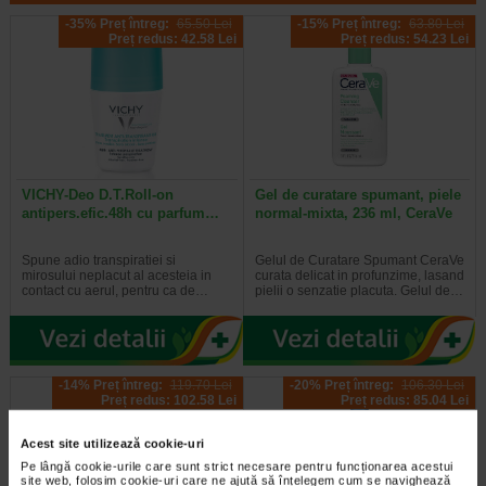
-35% Preț întreg:
65.50 Lei
-15% Preț întreg:
63.80 Lei
Preț redus: 42.58 Lei
Preț redus: 54.23 Lei
VICHY-Deo D.T.Roll-on
Gel de curatare spumant, piele
antipers.efic.48h cu parfum…
normal-mixta, 236 ml, CeraVe
Spune adio transpiratiei si
Gelul de Curatare Spumant CeraVe
mirosului neplacut al acesteia in
curata delicat in profunzime, lasand
contact cu aerul, pentru ca de…
pielii o senzatie placuta. Gelul de…
-14% Preț întreg:
119.70 Lei
-20% Preț întreg:
106.30 Lei
Preț redus: 102.58 Lei
Preț redus: 85.04 Lei
Acest site utilizează cookie-uri
Pe lângă cookie-urile care sunt strict necesare pentru funcționarea acestui
site web, folosim cookie-uri care ne ajută să înțelegem cum se navighează