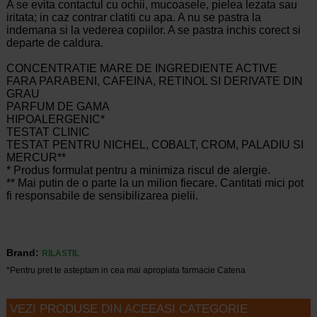
A se evita contactul cu ochii, mucoasele, pielea lezata sau
iritata; in caz contrar clatiti cu apa. A nu se pastra la
indemana si la vederea copiilor. A se pastra inchis corect si
departe de caldura.
CONCENTRATIE MARE DE INGREDIENTE ACTIVE
FARA PARABENI, CAFEINA, RETINOL SI DERIVATE DIN
GRAU
PARFUM DE GAMA
HIPOALERGENIC*
TESTAT CLINIC
TESTAT PENTRU NICHEL, COBALT, CROM, PALADIU SI
MERCUR**
* Produs formulat pentru a minimiza riscul de alergie.
** Mai putin de o parte la un milion fiecare. Cantitati mici pot
fi responsabile de sensibilizarea pielii.
Brand:
RILASTIL
*Pentru pret te asteptam in cea mai apropiata farmacie Catena
VEZI PRODUSE DIN ACEEASI CATEGORIE