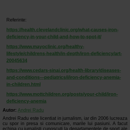
Referinte:
https://health.clevelandclinic.org/what-causes-iron-
deficiency-in-your-child-and-how-to-spot-it/
https://www.mayoclinic.org/healthy-
lifestyle/childrens-health/in-depth/iron-deficiency/art-
20045634
https://www.cedars-sinai.org/health-library/diseases-
and-conditions---pediatrics/i/iron-deficiency-anemia-
in-children.html
https://www.mottchildren.org/posts/your-child/iron-
deficiency-anemia
Autor:
Andrei Radu
Andrei Radu este licentiat in jurnalism, iar din 2006 lucreaza
cu spor in presa si comunicare, marile lui pasiuni. A facut
echipa cu jurnalisti cunoscuti la departamentele de sport ale