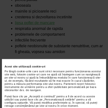
oboseala
mainile si picioarele reci
cresterea si dezvoltarea incetinite
lipsa poftei de mancare
respiratia anormal de rapida
problemele de comportament
infectiile frecvente
poftele neobisnuite de substante nenutritive, cum ar
fi gheata, vopsea sau amidon
Diagnosticul lipsei de fier la copii
Acest site utilizează cookie-uri
Specialistii recomanda ca toti bebelusii sa fie supusi
Pe lângă cookie-urile care sunt strict necesare pentru funcționarea acestui
unor teste de sange in primul an de viata pentru a se
site web, folosim cookie-uri care ne ajută să înțelegem cum se navighează
pe site-ul nostru și ajută la îmbunătățirea modului în care funcționează site-
verifica daca acestia sufera de anemie.
ul, de exemplu, făcând rezultatele să fie mai exacte în cazul căutărilor,
pentru a măsura performanța site-ului nostru. Partenerii noștri folosesc
Unii bebelusi pot face aceste teste mai devreme decat
instrumente de urmărire pentru a oferi publicitate personalizată pe baza
obiceiurilor dvs. de navigare.
altii, in functie de factorii de risc pentru anemie. In
Puteți face clic pe „Acceptă si continuă” pentru a fi de acord cu aceste
aceasta categorie intra bebelusii nascuti prematur sau
utilizări sau puteți face clic pe „Personalizează setările” pentru a vă
configura opțiunile. Vă puteți modifica preferințele și, în special, vă puteți
bebelusii care au avut o greutate foarte mica la nastere.
retrage consimțământul pe site-ul nostru în orice moment.