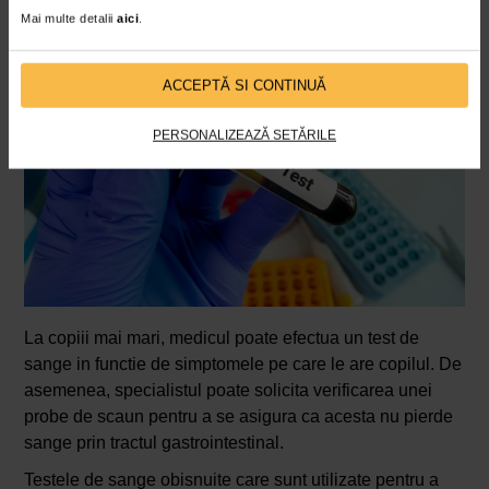
Mai multe detalii
aici
.
ACCEPTĂ SI CONTINUĂ
PERSONALIZEAZĂ SETĂRILE
La copiii mai mari, medicul poate efectua un test de
sange in functie de simptomele pe care le are copilul. De
asemenea, specialistul poate solicita verificarea unei
probe de scaun pentru a se asigura ca acesta nu pierde
sange prin tractul gastrointestinal.
Testele de sange obisnuite care sunt utilizate pentru a