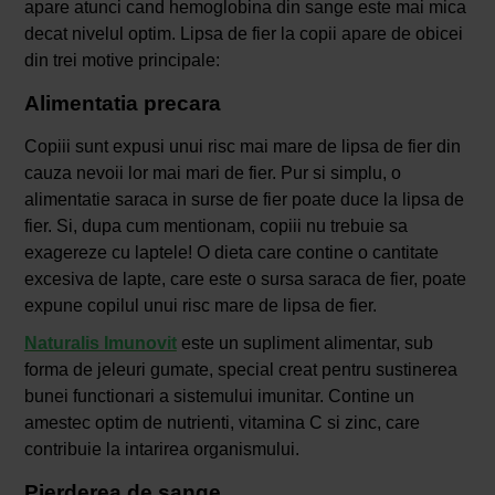
apare atunci cand hemoglobina din sange este mai mica
decat nivelul optim. Lipsa de fier la copii apare de obicei
din trei motive principale:
Alimentatia precara
Copiii sunt expusi unui risc mai mare de lipsa de fier din
cauza nevoii lor mai mari de fier. Pur si simplu, o
alimentatie saraca in surse de fier poate duce la lipsa de
fier. Si, dupa cum mentionam, copiii nu trebuie sa
exagereze cu laptele! O dieta care contine o cantitate
excesiva de lapte, care este o sursa saraca de fier, poate
expune copilul unui risc mare de lipsa de fier.
Naturalis Imunovit
este un supliment alimentar, sub
forma de jeleuri gumate, special creat pentru sustinerea
bunei functionari a sistemului imunitar. Contine un
amestec optim de nutrienti, vitamina C si zinc, care
contribuie la intarirea organismului.
Pierderea de sange