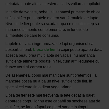
netratata poate afecta cresterea si dezvoltarea copilului.
In tarile dezvoltate, bebelusii sanatosi primesc de obicei
suficient fier prin laptele matern sau formulele de lapte.
Nivelul de fier poate sa scada dupa ce micutii incep sa
manance alimente complementare, in functie de
alimentele pe care le consuma.
Laptele de vaca ingreuneaza de fapt organismul sa
absoarba fierul.
Lipsa de fier
la copii poate aparea daca
acestia beau prea mult lapte de vaca si nu mananca
suficiente alimente bogate in fier, cum ar fi legumele cu
frunze verzi si carnea rosie.
De asemenea, copiii mai mari care sunt pretentiosi la
mancare pot sa nu aiba un nivel suficient de fier, in
special cei care tin o dieta vegetariana.
Lipsa de fier este mai frecventa la fete decat la baieti,
deoarece corpul lor nu este capabil sa stocheze atat de
mult fier, pe langa faptul ca pierd sange in timpul