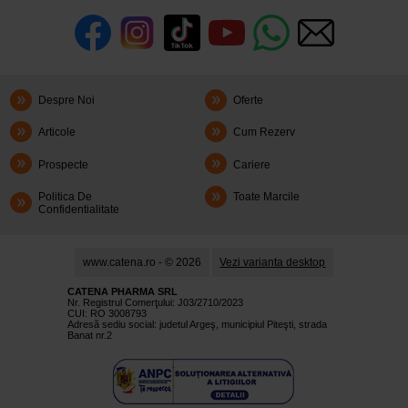
Despre Noi
Oferte
Articole
Cum Rezerv
Prospecte
Cariere
Politica De
Toate Marcile
Confidentialitate
www.catena.ro - © 2026
Vezi varianta desktop
CATENA PHARMA SRL
Nr. Registrul Comerţului: J03/2710/2023
CUI: RO 3008793
Adresă sediu social: judetul Argeş, municipiul Piteşti, strada
Banat nr.2