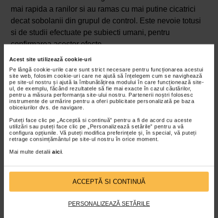
mai rapida a ranilor si au ramas cu mai putine cicatrici
decat sobolanii din grupul de control. Este nevoie totusi
si de studii efectuate pe subiecti umani, pentru
confirmarea acestor efecte.
Acest site utilizează cookie-uri
2. Macesele ar putea ameliora durerea
Pe lângă cookie-urile care sunt strict necesare pentru funcționarea acestui
cauzata de artrita
site web, folosim cookie-uri care ne ajută să înțelegem cum se navighează
pe site-ul nostru și ajută la îmbunătățirea modului în care funcționează site-
ul, de exemplu, făcând rezultatele să fie mai exacte în cazul căutărilor,
Macesele au fost bine studiate pentru efectele lor asupra
pentru a măsura performanța site-ului nostru. Partenerii noștri folosesc
instrumente de urmărire pentru a oferi publicitate personalizată pe baza
durerii provocate de
osteoartrita
.
obiceiurilor dvs. de navigare.
Puteți face clic pe „Acceptă si continuă” pentru a fi de acord cu aceste
Osteoartrita este unul dintre cele mai frecvente tipuri de
utilizări sau puteți face clic pe „Personalizează setările” pentru a vă
configura opțiunile. Vă puteți modifica preferințele și, în special, vă puteți
artrita, afectand 10% dintre barbati si, respectiv, 13%
retrage consimțământul pe site-ul nostru în orice moment.
dintre femeile cu varsta peste 60 de ani. Osteoartrita este
Mai multe detalii
aici
.
caracterizata prin distrugerea progresiva a cartilajului din
articulatii, fenomen care provoaca dureri si inflamatii
intense.
ACCEPTĂ SI CONTINUĂ
In urma a 24 de studii s-a constatat ca administrarea de
PERSONALIZEAZĂ SETĂRILE
suplimente cu macese poate ajuta la ameliorarea