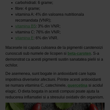
carbohidrati: 6 grame;
fibre: 4 grame;
vitamina A: 4% din valoarea nutritionala
recomandata (VNR);
vitamina B5
: 3% din VNR;
vitamina C: 76% din VNR;
vitamina E
: 6% din VNR.
Macesele isi capata culoarea de la pigmentii carotenoizi
cunoscuti sub numele de licopen si
beta-caroten
. S-a
demonstrat ca acesti pigmenti sustin sanatatea pielii si a
ochilor.
De asemenea, sunt bogate in antioxidanti care lupta
impotriva diverselor afectiuni. Printre acesti antioxidanti
se numara vitamina C, catechinele,
quercetina
si acidul
elagic. O dieta bogata in acesti compusi poate ajuta la
reducerea inflamatiei si a stresului oxidativ din organism.