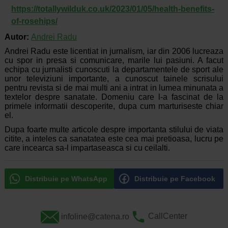
https://totallywilduk.co.uk/2023/01/05/health-benefits-
of-rosehips/
Autor:
Andrei Radu
Andrei Radu este licentiat in jurnalism, iar din 2006 lucreaza
cu spor in presa si comunicare, marile lui pasiuni. A facut
echipa cu jurnalisti cunoscuti la departamentele de sport ale
unor televiziuni importante, a cunoscut tainele scrisului
pentru revista si de mai multi ani a intrat in lumea minunata a
textelor despre sanatate. Domeniu care l-a fascinat de la
primele informatii descoperite, dupa cum marturiseste chiar
el.
Dupa foarte multe articole despre importanta stilului de viata
citite, a inteles ca sanatatea este cea mai pretioasa, lucru pe
care incearca sa-l impartaseasca si cu ceilalti.
Distribuie pe WhatsApp
Distribuie pe Facebook
infoline@catena.ro
CallCenter