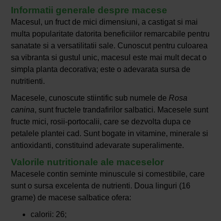
Informatii generale despre macese
Macesul, un fruct de mici dimensiuni, a castigat si mai
multa popularitate datorita beneficiilor remarcabile pentru
sanatate si a versatilitatii sale. Cunoscut pentru culoarea
sa vibranta si gustul unic, macesul este mai mult decat o
simpla planta decorativa; este o adevarata sursa de
nutritienti.
Macesele, cunoscute stiintific sub numele de
Rosa
canina
, sunt fructele trandafirilor salbatici. Macesele sunt
fructe mici, rosii-portocalii, care se dezvolta dupa ce
petalele plantei cad. Sunt bogate in vitamine, minerale si
antioxidanti, constituind adevarate superalimente.
Valorile nutritionale ale maceselor
Macesele contin seminte minuscule si comestibile, care
sunt o sursa excelenta de nutrienti. Doua linguri (16
grame) de macese salbatice ofera:
calorii: 26;