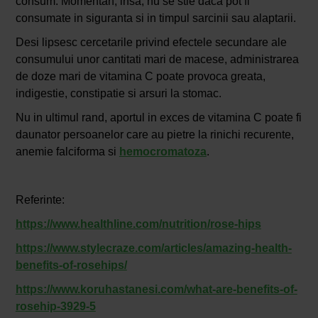
consum. Momentan, insa, nu se stie daca pot fi
consumate in siguranta si in timpul sarcinii sau alaptarii.
Desi lipsesc cercetarile privind efectele secundare ale
consumului unor cantitati mari de macese, administrarea
de doze mari de vitamina C poate provoca greata,
indigestie, constipatie si arsuri la stomac.
Nu in ultimul rand, aportul in exces de vitamina C poate fi
daunator persoanelor care au pietre la rinichi recurente,
anemie falciforma si
hemocromatoza
.
Referinte:
https://www.healthline.com/nutrition/rose-hips
https://www.stylecraze.com/articles/amazing-health-
benefits-of-rosehips/
https://www.koruhastanesi.com/what-are-benefits-of-
rosehip-3929-5