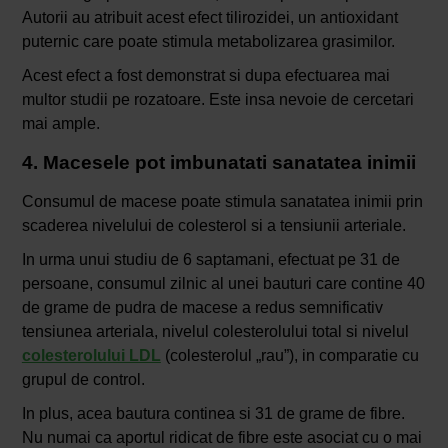
Autorii au atribuit acest efect tilirozidei, un antioxidant
puternic care poate stimula metabolizarea grasimilor.
Acest efect a fost demonstrat si dupa efectuarea mai
multor studii pe rozatoare. Este insa nevoie de cercetari
mai ample.
4. Macesele pot imbunatati sanatatea inimii
Consumul de macese poate stimula sanatatea inimii prin
scaderea nivelului de colesterol si a tensiunii arteriale.
In urma unui studiu de 6 saptamani, efectuat pe 31 de
persoane, consumul zilnic al unei bauturi care contine 40
de grame de pudra de macese a redus semnificativ
tensiunea arteriala, nivelul colesterolului total si nivelul
colesterolului LDL
(colesterolul „rau”), in comparatie cu
grupul de control.
In plus, acea bautura continea si 31 de grame de fibre.
Nu numai ca aportul ridicat de fibre este asociat cu o mai