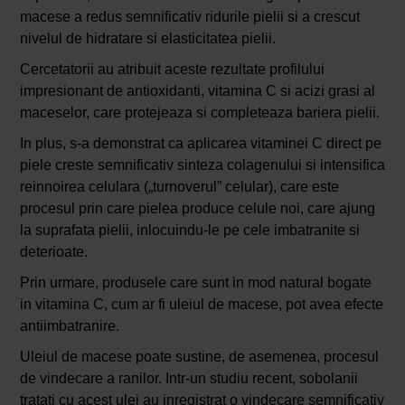
macese a redus semnificativ ridurile pielii si a crescut
nivelul de hidratare si elasticitatea pielii.
Cercetatorii au atribuit aceste rezultate profilului
impresionant de antioxidanti, vitamina C si acizi grasi al
maceselor, care protejeaza si completeaza bariera pielii.
In plus, s-a demonstrat ca aplicarea vitaminei C direct pe
piele creste semnificativ sinteza colagenului si intensifica
reinnoirea celulara („turnoverul” celular), care este
procesul prin care pielea produce celule noi, care ajung
la suprafata pielii, inlocuindu-le pe cele imbatranite si
deterioate.
Prin urmare, produsele care sunt in mod natural bogate
in vitamina C, cum ar fi uleiul de macese, pot avea efecte
antiimbatranire.
Uleiul de macese poate sustine, de asemenea, procesul
de vindecare a ranilor. Intr-un studiu recent, sobolanii
tratati cu acest ulei au inregistrat o vindecare semnificativ