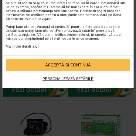
-25%
pe site-ul nostru și ajută la îmbunătățirea modului în care funcționează site-
ul, de exemplu, făcând rezultatele să fie mai exacte în cazul căutărilor,
pentru a măsura performanța site-ului nostru. Partenerii noștri folosesc
instrumente de urmărire pentru a oferi publicitate personalizată pe baza
obiceiurilor dvs. de navigare.
Puteți face clic pe „Acceptă si continuă” pentru a fi de acord cu aceste
utilizări sau puteți face clic pe „Personalizează setările” pentru a vă
configura opțiunile. Vă puteți modifica preferințele și, în special, vă puteți
retrage consimțământul pe site-ul nostru în orice moment.
Mai multe detalii
aici
.
Adora Dispozitiv din silicon
Microlife, Manseta marime L
pentru hranirea bebelusului
ACCEPTĂ SI CONTINUĂ
Acest dispozitiv a fost creat pentru
Manseta tensiometru electronic
a usura tranzitia de la hranirea cu
Microfiles L Beneficii: manseta se
lichide la cea cu alimente solide…
potriveste la orice tensiometru de…
PERSONALIZEAZĂ SETĂRILE