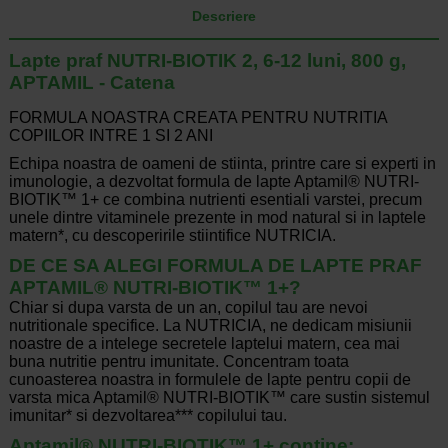
Descriere
Lapte praf NUTRI-BIOTIK 2, 6-12 luni, 800 g,
APTAMIL - Catena
FORMULA NOASTRA CREATA PENTRU NUTRITIA
COPIILOR INTRE 1 SI 2 ANI
Echipa noastra de oameni de stiinta, printre care si experti in
imunologie, a dezvoltat formula de lapte Aptamil® NUTRI-
BIOTIK™ 1+ ce combina nutrienti esentiali varstei, precum
unele dintre vitaminele prezente in mod natural si in laptele
matern*, cu descoperirile stiintifice NUTRICIA.
DE CE SA ALEGI FORMULA DE LAPTE PRAF
APTAMIL® NUTRI-BIOTIK™ 1+?
Chiar si dupa varsta de un an, copilul tau are nevoi
nutritionale specifice. La NUTRICIA, ne dedicam misiunii
noastre de a intelege secretele laptelui matern, cea mai
buna nutritie pentru imunitate. Concentram toata
cunoasterea noastra in formulele de lapte pentru copii de
varsta mica Aptamil® NUTRI-BIOTIK™ care sustin sistemul
imunitar* si dezvoltarea*** copilului tau.
Aptamil® NUTRI-BIOTIK™ 1+ contine: