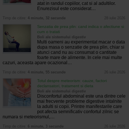
atat in randul copiilor, cat si al adultilor.
Enurezisul este considerat…
Timp de citire:
4 minute, 32 secunde
28 iulie 2026
Senzatia de prea plin: cand indica o afectiune si
cum o tratati
Boli ale sistemului digestiv
Multi oameni au experimentat macar o data
dupa masa o senzatie de prea plin, chiar si
atunci cand nu au consumat o cantitate
foarte mare de alimente. In cele mai multe
cazuri, aceasta apare ocazional…
Timp de citire:
4 minute, 55 secunde
26 iulie 2026
Totul despre meteorism: cauze, factori
declansatori, tratament si dieta
Boli ale sistemului digestiv
Disconfortul abdominal este una dintre cele
mai frecvente probleme digestive intalnite
la adulti si copii. Printre manifestarile care
pot afecta semnificativ confortul zilnic se
numara si meteorismul,…
Timp de citire:
6 minute, 3 secunde
26 iulie 2026