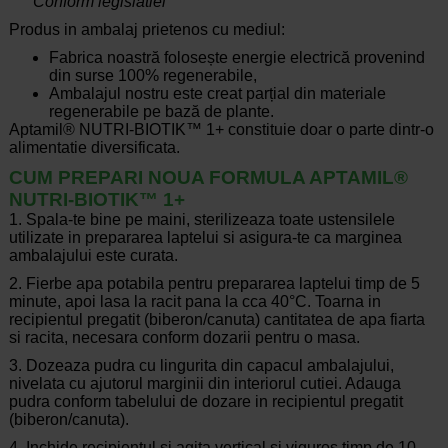
****Conform legislatiei
Produs in ambalaj prietenos cu mediul:
Fabrica noastră folosește energie electrică provenind
din surse 100% regenerabile,
Ambalajul nostru este creat parțial din materiale
regenerabile pe bază de plante.
Aptamil® NUTRI-BIOTIK™ 1+ constituie doar o parte dintr-o
alimentatie diversificata.
CUM PREPARI NOUA FORMULA APTAMIL®
NUTRI-BIOTIK™ 1+
1. Spala-te bine pe maini, sterilizeaza toate ustensilele
utilizate in prepararea laptelui si asigura-te ca marginea
ambalajului este curata.
2. Fierbe apa potabila pentru prepararea laptelui timp de 5
minute, apoi lasa la racit pana la cca 40°C. Toarna in
recipientul pregatit (biberon/canuta) cantitatea de apa fiarta
si racita, necesara conform dozarii pentru o masa.
3. Dozeaza pudra cu lingurita din capacul ambalajului,
nivelata cu ajutorul marginii din interiorul cutiei. Adauga
pudra conform tabelului de dozare in recipientul pregatit
(biberon/canuta).
4. Inchide recipientul si agita vertical si viguros timp de 10