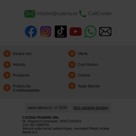
infoline@catena.ro
CallCenter
Despre Noi
Oferte
Articole
Cum Rezerv
Prospecte
Cariere
Politica De
Toate Marcile
Confidentialitate
www.catena.ro - © 2026
Vezi varianta desktop
CATENA PHARMA SRL
Nr. Registrul Comerţului: J03/2710/2023
CUI: RO 3008793
Adresă sediu social: judetul Argeş, municipiul Piteşti, strada
Banat nr.2