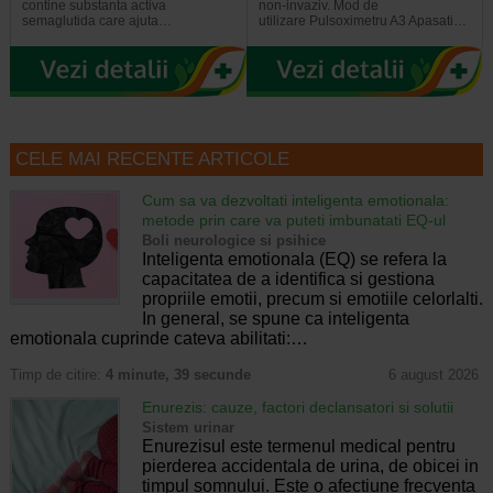
contine substanta activa
non-invaziv. Mod de
semaglutida care ajuta…
utilizare Pulsoximetru A3 Apasati…
CELE MAI RECENTE ARTICOLE
Cum sa va dezvoltati inteligenta emotionala:
metode prin care va puteti imbunatati EQ-ul
Boli neurologice si psihice
Inteligenta emotionala (EQ) se refera la
capacitatea de a identifica si gestiona
propriile emotii, precum si emotiile celorlalti.
In general, se spune ca inteligenta
emotionala cuprinde cateva abilitati:…
Timp de citire:
4 minute, 39 secunde
6 august 2026
Enurezis: cauze, factori declansatori si solutii
Sistem urinar
Enurezisul este termenul medical pentru
pierderea accidentala de urina, de obicei in
timpul somnului. Este o afectiune frecventa