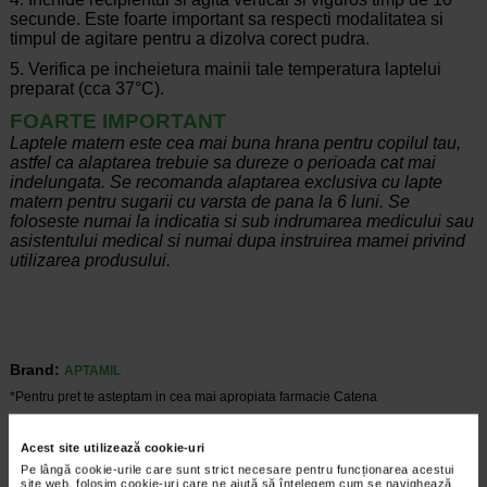
secunde. Este foarte important sa respecti modalitatea si
timpul de agitare pentru a dizolva corect pudra.
5. Verifica pe incheietura mainii tale temperatura laptelui
preparat (cca 37°C).
FOARTE IMPORTANT
Laptele matern este cea mai buna hrana pentru copilul tau,
astfel ca alaptarea trebuie sa dureze o perioada cat mai
indelungata. Se recomanda alaptarea exclusiva cu lapte
matern pentru sugarii cu varsta de pana la 6 luni. Se
foloseste numai la indicatia si sub indrumarea medicului sau
asistentului medical si numai dupa instruirea mamei privind
utilizarea produsului.
Brand:
APTAMIL
*Pentru pret te asteptam in cea mai apropiata farmacie Catena
Acest site utilizează cookie-uri
VEZI PRODUSE DIN ACEEASI CATEGORIE
Pe lângă cookie-urile care sunt strict necesare pentru funcționarea acestui
site web, folosim cookie-uri care ne ajută să înțelegem cum se navighează