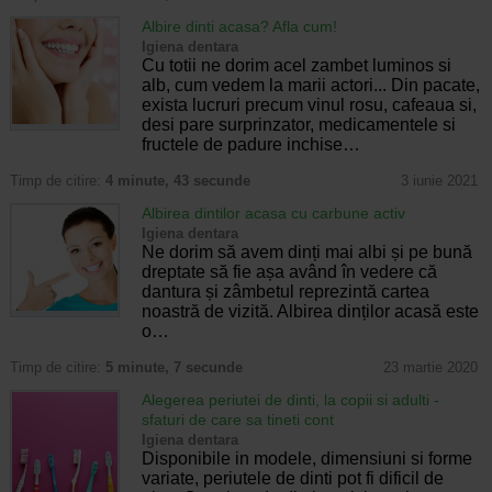
Albire dinti acasa? Afla cum!
Igiena dentara
Cu totii ne dorim acel zambet luminos si
alb, cum vedem la marii actori... Din pacate,
exista lucruri precum vinul rosu, cafeaua si,
desi pare surprinzator, medicamentele si
fructele de padure inchise…
Timp de citire:
4 minute, 43 secunde
3 iunie 2021
Albirea dintilor acasa cu carbune activ
Igiena dentara
Ne dorim să avem dinți mai albi și pe bună
dreptate să fie așa având în vedere că
dantura și zâmbetul reprezintă cartea
noastră de vizită. Albirea dinților acasă este
o…
Timp de citire:
5 minute, 7 secunde
23 martie 2020
Alegerea periutei de dinti, la copii si adulti -
sfaturi de care sa tineti cont
Igiena dentara
Disponibile in modele, dimensiuni si forme
variate, periutele de dinti pot fi dificil de