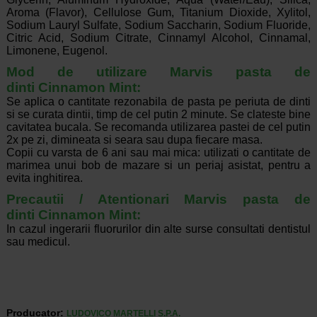
Aroma (Flavor), Cellulose Gum, Titanium Dioxide, Xylitol,
Sodium Lauryl Sulfate, Sodium Saccharin, Sodium Fluoride,
Citric Acid, Sodium Citrate, Cinnamyl Alcohol, Cinnamal,
Limonene, Eugenol.
Mod de utilizare Marvis pasta de
dinti
Cinnamon Mint
:
Se aplica o cantitate rezonabila de pasta pe periuta de dinti
si se curata dintii, timp de cel putin 2 minute. Se clateste bine
cavitatea bucala. Se recomanda utilizarea pastei de cel putin
2x pe zi, dimineata si seara sau dupa fiecare masa.
Copii cu varsta de 6 ani sau mai mica: utilizati o cantitate de
marimea unui bob de mazare si un periaj asistat, pentru a
evita inghitirea.
Precautii / Atentionari Marvis pasta de
dinti
Cinnamon Mint
:
In cazul ingerarii fluorurilor din alte surse consultati dentistul
sau medicul.
Producator:
LUDOVICO MARTELLI S.P.A.