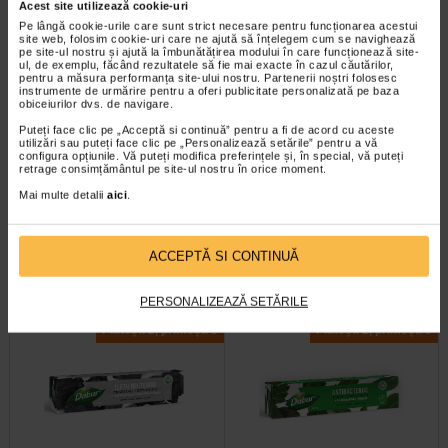
Acest site utilizează cookie-uri
Pe lângă cookie-urile care sunt strict necesare pentru funcționarea acestui
site web, folosim cookie-uri care ne ajută să înțelegem cum se navighează
pe site-ul nostru și ajută la îmbunătățirea modului în care funcționează site-
ul, de exemplu, făcând rezultatele să fie mai exacte în cazul căutărilor,
pentru a măsura performanța site-ului nostru. Partenerii noștri folosesc
instrumente de urmărire pentru a oferi publicitate personalizată pe baza
obiceiurilor dvs. de navigare.
Puteți face clic pe „Acceptă si continuă” pentru a fi de acord cu aceste
utilizări sau puteți face clic pe „Personalizează setările” pentru a vă
Pasta de dinti gingii sanatoase
Pasta de dinti protectie
configura opțiunile. Vă puteți modifica preferințele și, în special, vă puteți
si dinti puternici cu Miswak…
impotriva cariilor, cu extract…
retrage consimțământul pe site-ul nostru în orice moment.
Mai multe detalii
aici
.
Inspirata din traditia ayurvedica a
Pasta de dinti Dabur cu cuisoare
utilizarii betisorului de miswak,
este recomandata in special pentru
aceasta pasta de dinti ofera…
gingii sensibile. Cuisoarele sunt…
ACCEPTĂ SI CONTINUĂ
PERSONALIZEAZĂ SETĂRILE
Plătești 2, primești 3
Plătești 2, primești 3