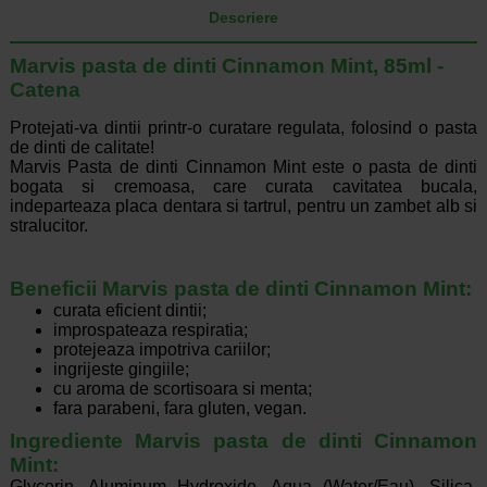
Descriere
Marvis pasta de dinti Cinnamon Mint, 85ml -
Catena
Protejati-va dintii printr-o curatare regulata, folosind o pasta
de dinti de calitate!
Marvis Pasta de dinti Cinnamon Mint este o pasta de dinti
bogata si cremoasa, care curata cavitatea bucala,
indeparteaza placa dentara si tartrul, pentru un zambet alb si
stralucitor.
Beneficii Marvis pasta de dinti
Cinnamon Mint
:
curata eficient dintii;
improspateaza respiratia;
protejeaza impotriva cariilor;
ingrijeste gingiile;
cu aroma de scortisoara si menta
;
fara parabeni, fara gluten, vegan.
Ingrediente Marvis pasta de dinti
Cinnamon
Mint
:
Glycerin, Aluminum Hydroxide, Aqua (Water/Eau), Silica,