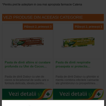
*Pentru pret te asteptam in cea mai apropiata farmacie Catena
VEZI PRODUSE DIN ACEEASI CATEGORIE
Plătești 2, primești 3
Plătești 2, primești 3
Pasta de dinti albire si curatare
Pasta de dinti respiratie
profunda cu Ulei de Cocos…
proaspata si protectia…
Pasta de dinti Dabur cu ulei de
Pasta de dinti Dabur cu ghimbir si
cocos si bicarbonat de sodiu are o
menta combina efectele calmante
formula delicata, ideala pentru…
ale ghimbirului cu prospetimea…
Plătești 2, primești 3
Plătești 2, primești 3