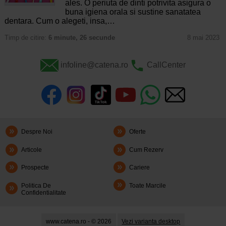
ales. O periuta de dinti potrivita asigura o
buna igiena orala si sustine sanatatea
dentara. Cum o alegeti, insa,…
Timp de citire:
6 minute, 26 secunde
8 mai 2023
infoline@catena.ro
CallCenter
Despre Noi
Oferte
Articole
Cum Rezerv
Prospecte
Cariere
Politica De
Toate Marcile
Confidentialitate
www.catena.ro - © 2026
Vezi varianta desktop