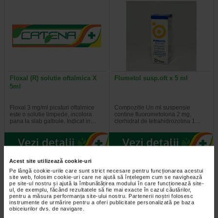
Floxal (R) solutie oftalmica X
Flumetol susp.oft x 5 ml
5ml
Floxal 3 mg/ml picaturi oftalmice
Compozitie Un ml suspensie
este o solutie limpede, incolora
contine fluorometolona 2 mg,
pana la slab galbuie. Indicat in…
clorhidrat de tetrahidrozolina 1…
Acest site utilizează cookie-uri
Pe lângă cookie-urile care sunt strict necesare pentru funcționarea acestui
site web, folosim cookie-uri care ne ajută să înțelegem cum se navighează
pe site-ul nostru și ajută la îmbunătățirea modului în care funcționează site-
ul, de exemplu, făcând rezultatele să fie mai exacte în cazul căutărilor,
pentru a măsura performanța site-ului nostru. Partenerii noștri folosesc
instrumente de urmărire pentru a oferi publicitate personalizată pe baza
obiceiurilor dvs. de navigare.