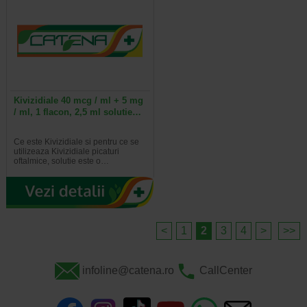
Kivizidiale 40 mcg / ml + 5 mg
/ ml, 1 flacon, 2,5 ml solutie…
Ce este Kivizidiale si pentru ce se
utilizeaza Kivizidiale picaturi
oftalmice, solutie este o…
<
1
2
3
4
>
>>
infoline@catena.ro
CallCenter