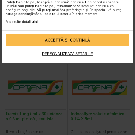
Puteți face clic pe „Acceptă si continuă” pentru a fi de acord cu aceste
utilizări sau puteți face clic pe „Personalizează setările” pentru a vă
configura opțiunile. Vă puteți modifica preferințele și, în special, vă puteți
Fortinol EP 2% pic.oft
Fucithalmic gel oftalmic 1%, 5
retrage consimțământul pe site-ul nostru în orice moment.
20mg/ml x 1flac/3ml
g
Mai multe detalii
aici
.
FORTINOL EP apartine clasei
Fucithalmic face parte dintr-un grup
terapeutice numita beta-blocante.
de medicamente denumite
ACCEPTĂ SI CONTINUĂ
Este utilizat pentru tratamentul…
antibiotice. Fucithalmic contine…
PERSONALIZEAZĂ SETĂRILE
Ikervis 1 mg / ml x 30 unidoze
Indocollyre solutie oftalmica
x 0,3 ml pic. oft., emulsie
0.1% X 5ml
Ikervis 1 mg/ml este un
Ce este Indocollyre si pentru ce se