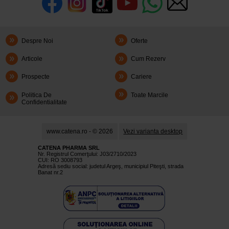
Despre Noi
Oferte
Articole
Cum Rezerv
Prospecte
Cariere
Politica De
Toate Marcile
Confidentialitate
www.catena.ro - © 2026
Vezi varianta desktop
CATENA PHARMA SRL
Nr. Registrul Comerţului: J03/2710/2023
CUI: RO 3008793
Adresă sediu social: judetul Argeş, municipiul Piteşti, strada
Banat nr.2