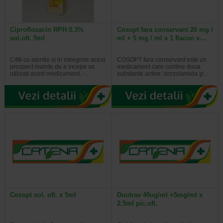
Ciprofloxacin RPH 0.3%
Cosopt fara conservant 20 mg /
sol.oft. 5ml
ml + 5 mg / ml x 1 flacon x…
Cititi cu atentie si in intregime acest
COSOPT fara conservant este un
prospect inainte de a incepe sa
medicament care contine doua
utilizati acest medicament. -…
substante active: dorzolamida şi…
Cosopt sol. oft. x 5ml
Duotrav 40ug/ml +5mg/ml x
2.5ml pic.oft.