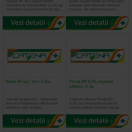
Fiecare ml de Cosopt contine
Globii oculari contin un lichid apos
clorhidrat de dorzolamida 22,26 mg
limpede care hraneste interiorul
echivalent cu dorzolamida 20 mg…
ochiului. Pe masura ce acest…
Eylea 40 mg / ml x 1 flac.
Floxal (R) 0.3% unguent
oftalmic X 3g
Indicatii terapeutice: Eylea este
Unguent oftalmic Floxal (R)
indicat in tratamentul afectiunilor
0.3% de consistenta moale de
retiniene care, in lipsa…
culoare galben deschis. Indicat…