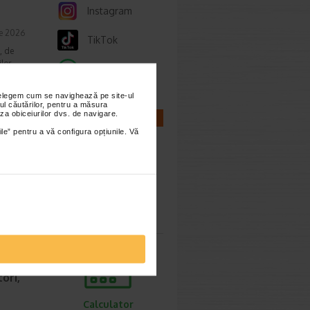
Instagram
ie 2026
TikTok
, de
lor,
Whatsapp
nțelegem cum se navighează pe site-ul
ul căutărilor, pentru a măsura
za obiceiurilor dvs. de navigare.
CALCULATOARE
ile” pentru a vă configura opțiunile. Vă
cum o
ie 2026
prea
Calculator
imente.
sarcina
ori,
Calculator