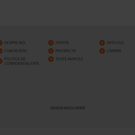
DESPRE NOI
OFERTE
ARTICOLE
CUM REZERV
PROSPECTE
CARIERE
POLITICA DE
TOATE MARCILE
CONFIDENTIALITATE
Varianta pentru mobile