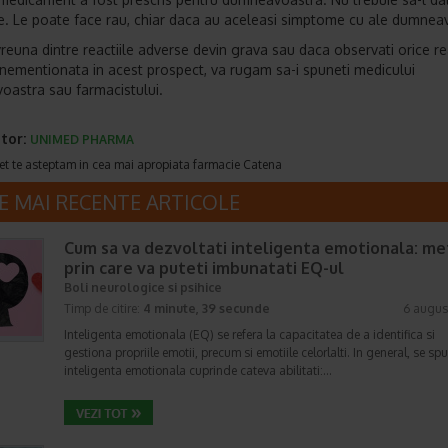
. Le poate face rau, chiar daca au aceleasi simptome cu ale dumnea
reuna dintre reactiile adverse devin grava sau daca observati orice re
nementionata in acest prospect, va rugam sa-i spuneti medicului
astra sau farmacistului.
tor:
UNIMED PHARMA
et te asteptam in cea mai apropiata farmacie Catena
E MAI RECENTE ARTICOLE
Cum sa va dezvoltati inteligenta emotionala: m
prin care va puteti imbunatati EQ-ul
Boli neurologice si psihice
Timp de citire:
4 minute, 39 secunde
6 augus
Inteligenta emotionala (EQ) se refera la capacitatea de a identifica si
gestiona propriile emotii, precum si emotiile celorlalti. In general, se sp
inteligenta emotionala cuprinde cateva abilitati:…