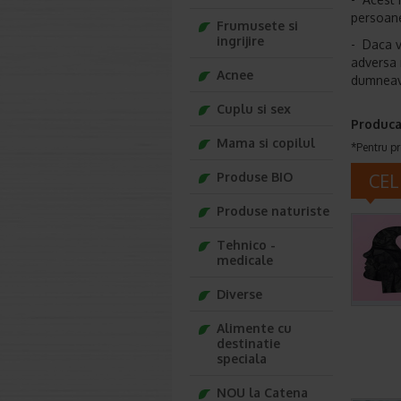
persoane
Frumusete si
ingrijire
- Daca v
adversa 
Acnee
dumneavo
Cuplu si sex
Produca
Mama si copilul
*Pentru pr
Produse BIO
CEL
Produse naturiste
Tehnico -
medicale
Diverse
Alimente cu
destinatie
speciala
NOU la Catena