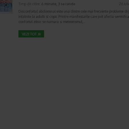
Timp de citire:
6 minute, 3 secunde
26 iul
Disconfortul abdominal este una dintre cele mai frecvente probleme di
intalnite la adulti si copii. Printre manifestarile care pot afecta semnifica
confortul zilnic se numara si meteorismul,…