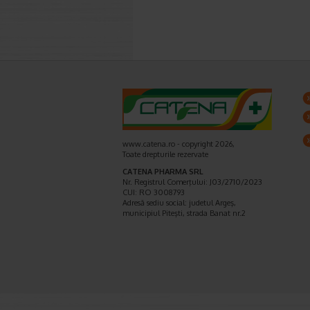
www.catena.ro - copyright 2026,
Toate drepturile rezervate
CATENA PHARMA SRL
Nr. Registrul Comerţului: J03/2710/2023
CUI: RO 3008793
Adresă sediu social: judetul Argeş,
municipiul Piteşti, strada Banat nr.2