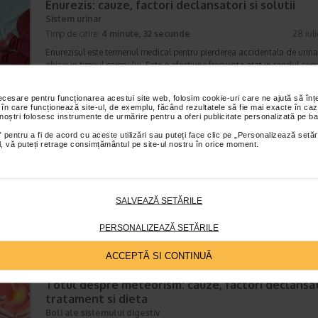
Enurezis: cauze, factori declansatori si solutii
Sistem urinar
Timp de citire:
4 minute, 32 secunde
28 iul
Enurezisul este termenul medical pentru pierderea accidentala de urina
obicei in timpul somnului. Este o afectiune frecventa atat in randul copii
cat si al adultilor. Enurezisul este considerat…
necesare pentru funcționarea acestui site web, folosim cookie-uri care ne ajută să î
 în care funcționează site-ul, de exemplu, făcând rezultatele să fie mai exacte în caz
 noștri folosesc instrumente de urmărire pentru a oferi publicitate personalizată pe ba
 pentru a fi de acord cu aceste utilizări sau puteți face clic pe „Personalizează setăr
Senzatia de prea plin: cand indica o afectiune si 
ial, vă puteți retrage consimțământul pe site-ul nostru în orice moment.
tratati
Boli ale sistemului digestiv
Timp de citire:
4 minute, 55 secunde
26 iul
Multi oameni au experimentat macar o data dupa masa o senzatie de 
SALVEAZĂ SETĂRILE
plin, chiar si atunci cand nu au consumat o cantitate foarte mare de al
In cele mai multe cazuri, aceasta apare ocazional…
PERSONALIZEAZĂ SETĂRILE
ACCEPTĂ SI CONTINUĂ
Totul despre meteorism: cauze, factori declansat
tratament si dieta
Boli ale sistemului digestiv