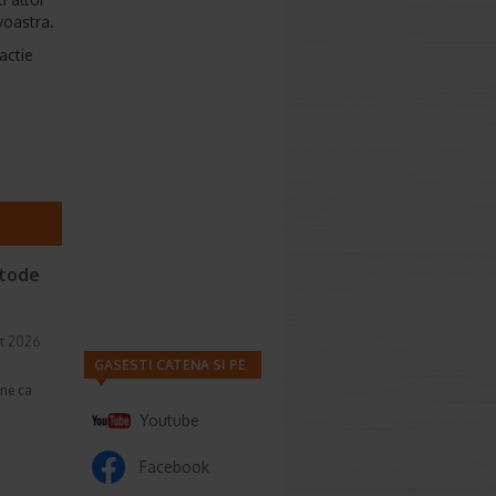
voastra.
actie
etode
t 2026
GASESTI CATENA SI PE
une ca
Youtube
Facebook