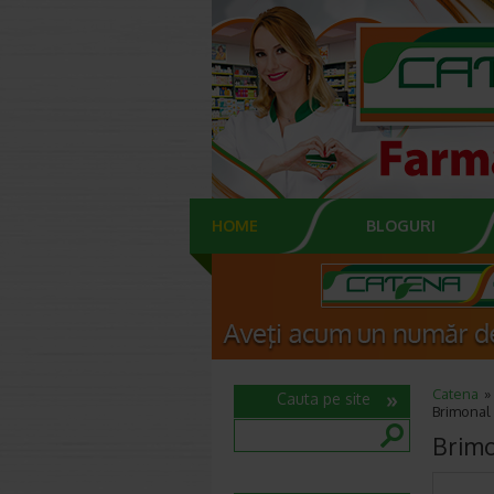
HOME
BLOGURI
Catena
Cauta pe site
Brimonal 
Brimo