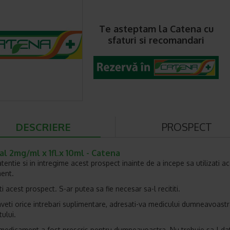
Te asteptam la Catena cu
sfaturi si recomandari
DESCRIERE
PROSPECT
l 2mg/ml x 1fl.x 10ml - Catena
 atentie si in intregime acest prospect inainte de a incepe sa utilizati a
ent.
i acest prospect. S-ar putea sa fie necesar sa-l recititi.
veti orice intrebari suplimentare, adresati-va medicului dumneavoast
ului.
medicament a fost prescris pentru dumneavoastra. Nu trebuie sa-l dat