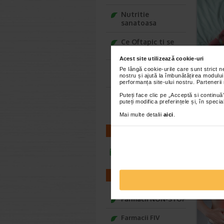
Nutritie
sanatoasa
Ce Oftapic ti se
potriveste
Acest site utilizează cookie-uri
Adora – Adorabili
Pe lângă cookie-urile care sunt strict 
nostru și ajută la îmbunătățirea modului
din prima clipa
performanța site-ului nostru. Partenerii
Puteți face clic pe „Acceptă si continuă”
Seturi cadou
puteți modifica preferințele și, în spec
Baylis&Harding
Mai multe detalii
aici
.
CONTACT
infoline@catena.ro
FARMACII
Farmacii NON-STOP
Farmacii FIV