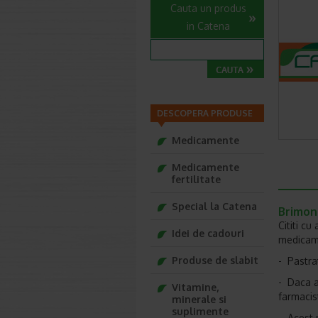
Cauta un produs
in Catena
DESCOPERA PRODUSE
Medicamente
Medicamente
fertilitate
Special la Catena
Brimona
Cititi cu
Idei de cadouri
medicam
Produse de slabit
- Pastrat
- Daca a
Vitamine,
farmacist
minerale si
suplimente
- Acest 