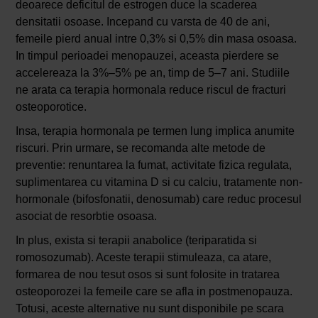
deoarece deficitul de estrogen duce la scaderea
densitatii osoase. Incepand cu varsta de 40 de ani,
femeile pierd anual intre 0,3% si 0,5% din masa osoasa.
In timpul perioadei menopauzei, aceasta pierdere se
accelereaza la 3%–5% pe an, timp de 5–7 ani. Studiile
ne arata ca terapia hormonala reduce riscul de fracturi
osteoporotice.
Insa, terapia hormonala pe termen lung implica anumite
riscuri. Prin urmare, se recomanda alte metode de
preventie: renuntarea la fumat, activitate fizica regulata,
suplimentarea cu vitamina D si cu calciu, tratamente non-
hormonale (bifosfonatii, denosumab) care reduc procesul
asociat de resorbtie osoasa.
In plus, exista si terapii anabolice (teriparatida si
romosozumab). Aceste terapii stimuleaza, ca atare,
formarea de nou tesut osos si sunt folosite in tratarea
osteoporozei la femeile care se afla in postmenopauza.
Totusi, aceste alternative nu sunt disponibile pe scara