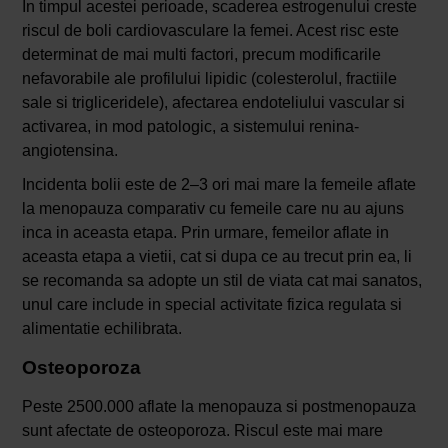
In timpul acestei perioade, scaderea estrogenului creste
riscul de boli cardiovasculare la femei. Acest risc este
determinat de mai multi factori, precum modificarile
nefavorabile ale profilului lipidic (colesterolul, fractiile
sale si trigliceridele), afectarea endoteliului vascular si
activarea, in mod patologic, a sistemului renina-
angiotensina.
Incidenta bolii este de 2–3 ori mai mare la femeile aflate
la menopauza comparativ cu femeile care nu au ajuns
inca in aceasta etapa. Prin urmare, femeilor aflate in
aceasta etapa a vietii, cat si dupa ce au trecut prin ea, li
se recomanda sa adopte un stil de viata cat mai sanatos,
unul care include in special activitate fizica regulata si
alimentatie echilibrata.
Osteoporoza
Peste 2500.000 aflate la menopauza si postmenopauza
sunt afectate de osteoporoza. Riscul este mai mare