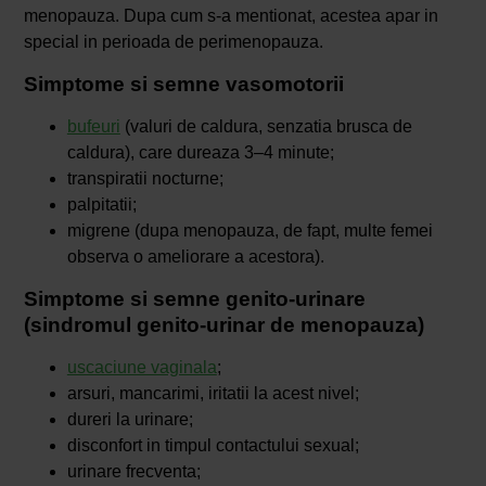
menopauza. Dupa cum s-a mentionat, acestea apar in
special in perioada de perimenopauza.
Simptome si semne vasomotorii
bufeuri
(valuri de caldura, senzatia brusca de
caldura), care dureaza 3–4 minute;
transpiratii nocturne;
palpitatii;
migrene (dupa menopauza, de fapt, multe femei
observa o ameliorare a acestora).
Simptome si semne genito-urinare
(sindromul genito-urinar de menopauza)
uscaciune vaginala
;
arsuri, mancarimi, iritatii la acest nivel;
dureri la urinare;
disconfort in timpul contactului sexual;
urinare frecventa;