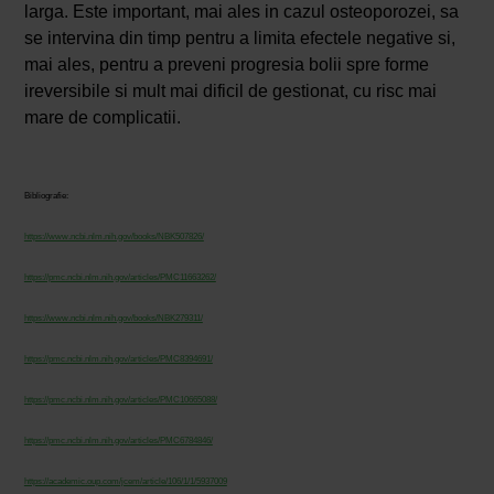
larga. Este important, mai ales in cazul osteoporozei, sa
se intervina din timp pentru a limita efectele negative si,
mai ales, pentru a preveni progresia bolii spre forme
ireversibile si mult mai dificil de gestionat, cu risc mai
mare de complicatii.
Bibliografie:
https://www.ncbi.nlm.nih.gov/books/NBK507826/
https://pmc.ncbi.nlm.nih.gov/articles/PMC11663262/
https://www.ncbi.nlm.nih.gov/books/NBK279311/
https://pmc.ncbi.nlm.nih.gov/articles/PMC8394691/
https://pmc.ncbi.nlm.nih.gov/articles/PMC10665088/
https://pmc.ncbi.nlm.nih.gov/articles/PMC6784846/
https://academic.oup.com/jcem/article/106/1/1/5937009