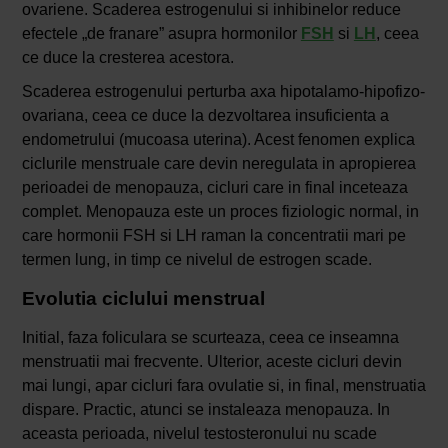
ovariene. Scaderea estrogenului si inhibinelor reduce
efectele „de franare” asupra hormonilor
FSH
si
LH
, ceea
ce duce la cresterea acestora.
Scaderea estrogenului perturba axa hipotalamo-hipofizo-
ovariana, ceea ce duce la dezvoltarea insuficienta a
endometrului (mucoasa uterina). Acest fenomen explica
ciclurile menstruale care devin neregulata in apropierea
perioadei de menopauza, cicluri care in final inceteaza
complet. Menopauza este un proces fiziologic normal, in
care hormonii FSH si LH raman la concentratii mari pe
termen lung, in timp ce nivelul de estrogen scade.
Evolutia ciclului menstrual
Initial, faza foliculara se scurteaza, ceea ce inseamna
menstruatii mai frecvente. Ulterior, aceste cicluri devin
mai lungi, apar cicluri fara ovulatie si, in final, menstruatia
dispare. Practic, atunci se instaleaza menopauza. In
aceasta perioada, nivelul testosteronului nu scade