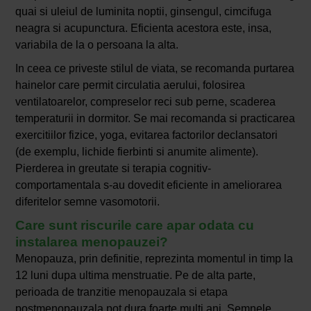
quai si uleiul de luminita noptii, ginsengul, cimcifuga
neagra si acupunctura. Eficienta acestora este, insa,
variabila de la o persoana la alta.
In ceea ce priveste stilul de viata, se recomanda purtarea
hainelor care permit circulatia aerului, folosirea
ventilatoarelor, compreselor reci sub perne, scaderea
temperaturii in dormitor. Se mai recomanda si practicarea
exercitiilor fizice, yoga, evitarea factorilor declansatori
(de exemplu, lichide fierbinti si anumite alimente).
Pierderea in greutate si terapia cognitiv-
comportamentala s-au dovedit eficiente in ameliorarea
diferitelor semne vasomotorii.
Care sunt riscurile care apar odata cu
instalarea menopauzei?
Menopauza, prin definitie, reprezinta momentul in timp la
12 luni dupa ultima menstruatie. Pe de alta parte,
perioada de tranzitie menopauzala si etapa
postmenopauzala pot dura foarte multi ani. Semnele