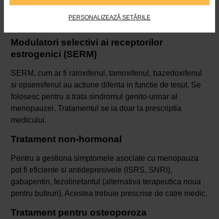
asociate cu menopauza sunt foarte deranjante, dar
PERSONALIZEAZĂ SETĂRILE
tratamentul local este eficient in ameliorarea lor.
Modulatori selectivi ai receptorilor
estrogenici (SERM)
SERM, cum ar fi raloxifenul, tamoxifenul, bazedoxifenul
si opsemifenul au actiune diferita in functie de tesut. Se
folosesc pentru a trata sindromul genito-urinar al
menopauzei. Tratamentul se ia doar la prescriptia
medicului.
Tratament non-hormonal
Pentru a gestiona simptomele asociate cu menopauza
pot fi eficiente si antidepresivele (ISRS, SNRI),
gabapentin, fezolinetantul (alternativa terapeutica noua
pentru bufeuri). Acestea trebuie prescrise de catre medic.
Tratament pentru osteoporoza