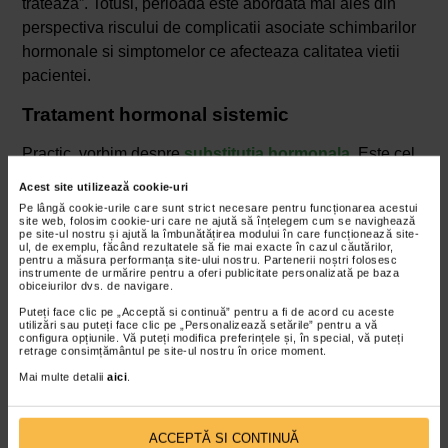
trateaza”. Totusi, perioada este abordata mai ales din
perspectiva riscului de complicatii asociate schimbarilor
hormonale si simptomelor ce afecteaza calitatea vietii
pacientei.
Tratament hormonal sistemic
Practic, vorbim despre
substitutia hormonala
. Este cel
mai eficient pentru a reduce simptomele, pentru bufeuri si
Acest site utilizează cookie-uri
pentru a preveni osteoporoza. Exista mai multe forme de
Pe lângă cookie-urile care sunt strict necesare pentru funcționarea acestui
site web, folosim cookie-uri care ne ajută să înțelegem cum se navighează
administrare: pastile, plasturi, geluri. Se recomanda ca
pe site-ul nostru și ajută la îmbunătățirea modului în care funcționează site-
ul, de exemplu, făcând rezultatele să fie mai exacte în cazul căutărilor,
tratamentul sa inceapa inainte de varsta de 60 de ani sau
pentru a măsura performanța site-ului nostru. Partenerii noștri folosesc
chiar in primii 10 ani dupa menopauza. Se utilizeaza in
instrumente de urmărire pentru a oferi publicitate personalizată pe baza
obiceiurilor dvs. de navigare.
doze minime eficiente si nu este indicat daca exista
Puteți face clic pe „Acceptă si continuă” pentru a fi de acord cu aceste
anumite afectiuni, cum ar fi cancer, risc de tromboze.
utilizări sau puteți face clic pe „Personalizează setările” pentru a vă
configura opțiunile. Vă puteți modifica preferințele și, în special, vă puteți
retrage consimțământul pe site-ul nostru în orice moment.
Tratament local (vaginal)
Mai multe detalii
aici
.
Presupune folosirea cremelor, ovulelor, inelelor vaginale
cu estrogen. Amelioreaza uscaciunea si disconfortul de
ACCEPTĂ SI CONTINUĂ
la acest nivel. Simptomele si semnele genito-urinare