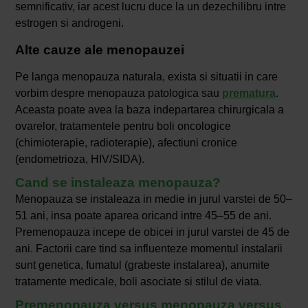
semnificativ, iar acest lucru duce la un dezechilibru intre
estrogen si androgeni.
Alte cauze ale menopauzei
Pe langa menopauza naturala, exista si situatii in care
vorbim despre menopauza patologica sau
prematura
.
Aceasta poate avea la baza indepartarea chirurgicala a
ovarelor, tratamentele pentru boli oncologice
(chimioterapie, radioterapie), afectiuni cronice
(endometrioza, HIV/SIDA).
Cand se instaleaza menopauza?
Menopauza se instaleaza in medie in jurul varstei de 50–
51 ani, insa poate aparea oricand intre 45–55 de ani.
Premenopauza incepe de obicei in jurul varstei de 45 de
ani. Factorii care tind sa influenteze momentul instalarii
sunt genetica, fumatul (grabeste instalarea), anumite
tratamente medicale, boli asociate si stilul de viata.
Premenopauza versus menopauza versus