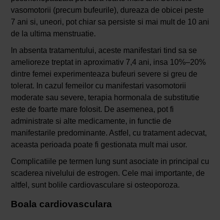
vasomotorii (precum bufeurile), dureaza de obicei peste
7 ani si, uneori, pot chiar sa persiste si mai mult de 10 ani
de la ultima menstruatie.
In absenta tratamentului, aceste manifestari tind sa se
amelioreze treptat in aproximativ 7,4 ani, insa 10%–20%
dintre femei experimenteaza bufeuri severe si greu de
tolerat. In cazul femeilor cu manifestari vasomotorii
moderate sau severe, terapia hormonala de substitutie
este de foarte mare folosit. De asemenea, pot fi
administrate si alte medicamente, in functie de
manifestarile predominante. Astfel, cu tratament adecvat,
aceasta perioada poate fi gestionata mult mai usor.
Complicatiile pe termen lung sunt asociate in principal cu
scaderea nivelului de estrogen. Cele mai importante, de
altfel, sunt bolile cardiovasculare si osteoporoza.
Boala cardiovasculara