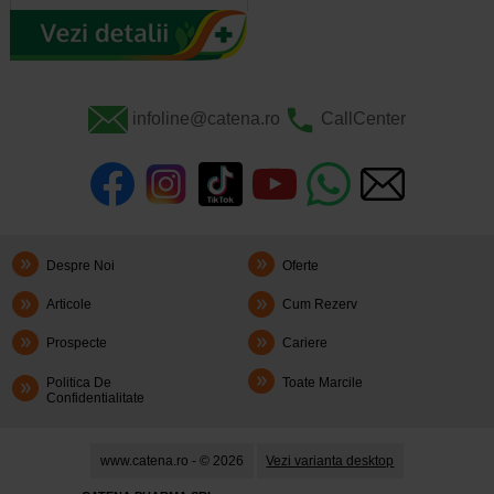
infoline@catena.ro
CallCenter
Despre Noi
Oferte
Articole
Cum Rezerv
Prospecte
Cariere
Politica De
Toate Marcile
Confidentialitate
www.catena.ro - © 2026
Vezi varianta desktop