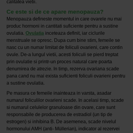
calitatea vietii.
Ce este si de ce apare menopauza?
Menopauza defineste momentul in care ovarele nu mai
produc hormoni in cantitati suficiente pentru a sustine
ovulatia.
Ovulatia
inceteaza definit, iar ciclurile
menstruale se opresc. Dupa cum bine stim, femeile se
nasc cu un numar limitat de foliculi ovarieni, care contin
ovule. De-a lungul vietii, acesti foliculi se pierd treptat
prin ovulatie si printr-un proces natural care poarta
denumirea de atrezie. In timp, rezerva ovariana scade
pana cand nu mai exista suficienti foliculi ovarieni pentru
a sustine ovulatia.
Pe masura ce femeile inainteaza in varsta, asadar
numarul foliculilor ovarieni scade. In acelasi timp, scade
si numarul celulelor granuloase din ovare, care sunt
responsabile de producerea de estradiol (un tip de
estrogen) si inhibina B. De asemenea, scade nivelul
hormonului AMH (anti- Müllerian), indicator al rezervei