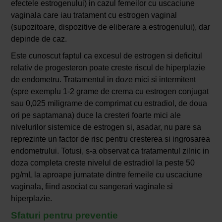
efectele estrogenului) in cazul femeilor cu uscaciune
vaginala care iau tratament cu estrogen vaginal
(supozitoare, dispozitive de eliberare a estrogenului), dar
depinde de caz.
Este cunoscut faptul ca excesul de estrogen si deficitul
relativ de progesteron poate creste riscul de hiperplazie
de endometru. Tratamentul in doze mici si intermitent
(spre exemplu 1-2 grame de crema cu estrogen conjugat
sau 0,025 miligrame de comprimat cu estradiol, de doua
ori pe saptamana) duce la cresteri foarte mici ale
nivelurilor sistemice de estrogen si, asadar, nu pare sa
reprezinte un factor de risc pentru cresterea si ingrosarea
endometrului. Totusi, s-a observat ca tratamentul zilnic in
doza completa creste nivelul de estradiol la peste 50
pg/mL la aproape jumatate dintre femeile cu uscaciune
vaginala, fiind asociat cu sangerari vaginale si
hiperplazie.
Sfaturi pentru preventie