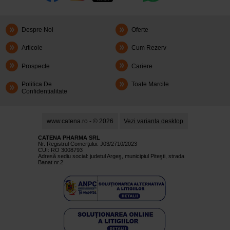
Despre Noi
Oferte
Articole
Cum Rezerv
Prospecte
Cariere
Politica De
Toate Marcile
Confidentialitate
www.catena.ro - © 2026
Vezi varianta desktop
CATENA PHARMA SRL
Nr. Registrul Comerţului: J03/2710/2023
CUI: RO 3008793
Adresă sediu social: judetul Argeş, municipiul Piteşti, strada
Banat nr.2