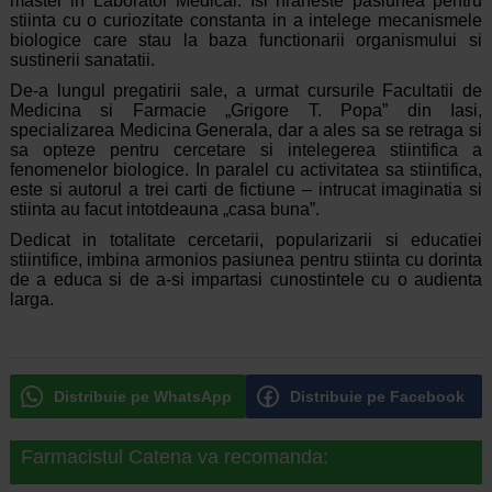
master in Laborator Medical. Isi hraneste pasiunea pentru
stiinta cu o curiozitate constanta in a intelege mecanismele
biologice care stau la baza functionarii organismului si
sustinerii sanatatii.
De-a lungul pregatirii sale, a urmat cursurile Facultatii de
Medicina si Farmacie „Grigore T. Popa” din Iasi,
specializarea Medicina Generala, dar a ales sa se retraga si
sa opteze pentru cercetare si intelegerea stiintifica a
fenomenelor biologice. In paralel cu activitatea sa stiintifica,
este si autorul a trei carti de fictiune – intrucat imaginatia si
stiinta au facut intotdeauna „casa buna”.
Dedicat in totalitate cercetarii, popularizarii si educatiei
stiintifice, imbina armonios pasiunea pentru stiinta cu dorinta
de a educa si de a-si impartasi cunostintele cu o audienta
larga.
Distribuie pe WhatsApp
Distribuie pe Facebook
Farmacistul Catena va recomanda: