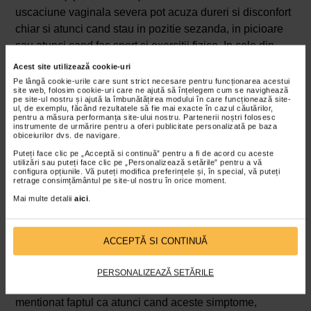
uscaciune vaginala severa pot acuza dureri si disconfort
chiar si atunci cand stau in pozitie sezanda, in picioare
sau atunci cand fac sport si exercitii fizice. In cele din
urma, tesutul vaginal uscat pe termen lung va creste
Acest site utilizează cookie-uri
riscul de infectii frecvente (urinare si vaginale). Durerile
Pe lângă cookie-urile care sunt strict necesare pentru funcționarea acestui
site web, folosim cookie-uri care ne ajută să înțelegem cum se navighează
apar in timpul actului sexual si foarte des se resimt si
pe site-ul nostru și ajută la îmbunătățirea modului în care funcționează site-
ul, de exemplu, făcând rezultatele să fie mai exacte în cazul căutărilor,
dupa finalizarea acestuia. Desi mai rar, pot aparea
pentru a măsura performanța site-ului nostru. Partenerii noștri folosesc
instrumente de urmărire pentru a oferi publicitate personalizată pe baza
sangerari dupa actul sexual.
obiceiurilor dvs. de navigare.
Infectiile urinare
sunt mult mai frecvente la femeile cu
Puteți face clic pe „Acceptă si continuă” pentru a fi de acord cu aceste
utilizări sau puteți face clic pe „Personalizează setările” pentru a vă
uscaciune vaginala, deoarece se observa o alterare a
configura opțiunile. Vă puteți modifica preferințele și, în special, vă puteți
retrage consimțământul pe site-ul nostru în orice moment.
pH-ului si microbiomului vaginal, ceea ce favorizeaza
Mai multe detalii
aici
.
colonizarea cu diferite specii de drojdii sau bacterii. Un
semn al infectiei urinare este aparitia senzatiei de
usturime sau arsura in timpul urinarii, precum si
ACCEPTĂ SI CONTINUĂ
necesitatea de a urina mult mai des. Nu doar vaginul
este afectat, ci si structurile anexe ale aparatului
PERSONALIZEAZĂ SETĂRILE
reproducator feminin, cum ar fi vulva. Este important si de
mentionat faptul ca atunci cand aceste simptome,