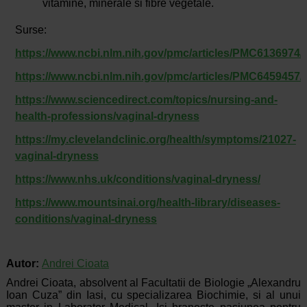
vitamine, minerale si fibre vegetale.
Surse:
https://www.ncbi.nlm.nih.gov/pmc/articles/PMC6136974/
https://www.ncbi.nlm.nih.gov/pmc/articles/PMC6459457/
https://www.sciencedirect.com/topics/nursing-and-
health-professions/vaginal-dryness
https://my.clevelandclinic.org/health/symptoms/21027-
vaginal-dryness
https://www.nhs.uk/conditions/vaginal-dryness/
https://www.mountsinai.org/health-library/diseases-
conditions/vaginal-dryness
Autor:
Andrei Cioata
Andrei Cioata, absolvent al Facultatii de Biologie „Alexandru
Ioan Cuza” din Iasi, cu specializarea Biochimie, si al unui