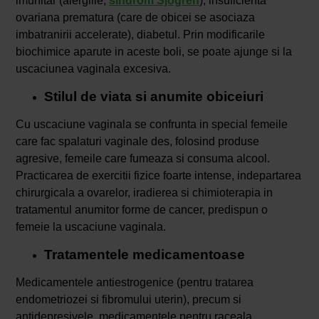
imunitar (alergiile,
sindrom Sjogren
), insuficienta
ovariana prematura (care de obicei se asociaza
imbatranirii accelerate), diabetul. Prin modificarile
biochimice aparute in aceste boli, se poate ajunge si la
uscaciunea vaginala excesiva.
Stilul de viata si anumite obiceiuri
Cu uscaciune vaginala se confrunta in special femeile
care fac spalaturi vaginale des, folosind produse
agresive, femeile care fumeaza si consuma alcool.
Practicarea de exercitii fizice foarte intense, indepartarea
chirurgicala a ovarelor, iradierea si chimioterapia in
tratamentul anumitor forme de cancer, predispun o
femeie la uscaciune vaginala.
Tratamentele medicamentoase
Medicamentele antiestrogenice (pentru tratarea
endometriozei si fibromului uterin), precum si
antidepresivele, medicamentele pentru raceala,