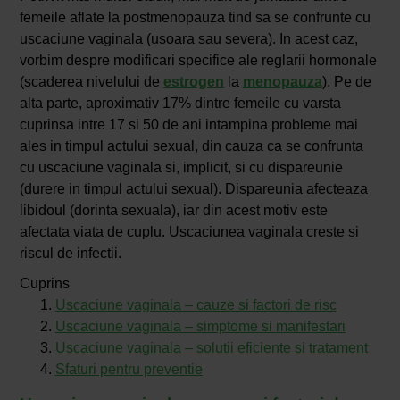
femeile aflate la postmenopauza tind sa se confrunte cu
uscaciune vaginala (usoara sau severa). In acest caz,
vorbim despre modificari specifice ale reglarii hormonale
(scaderea nivelului de
estrogen
la
menopauza
). Pe de
alta parte, aproximativ 17% dintre femeile cu varsta
cuprinsa intre 17 si 50 de ani intampina probleme mai
ales in timpul actului sexual, din cauza ca se confrunta
cu uscaciune vaginala si, implicit, si cu dispareunie
(durere in timpul actului sexual). Dispareunia afecteaza
libidoul (dorinta sexuala), iar din acest motiv este
afectata viata de cuplu. Uscaciunea vaginala creste si
riscul de infectii.
Cuprins
Uscaciune vaginala – cauze si factori de risc
Uscaciune vaginala – simptome si manifestari
Uscaciune vaginala – solutii eficiente si tratament
Sfaturi pentru preventie