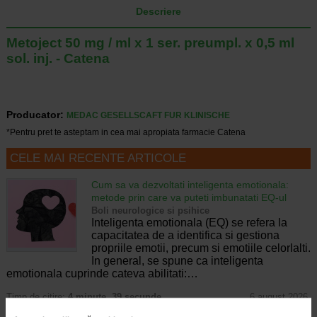
Descriere
Metoject 50 mg / ml x 1 ser. preumpl. x 0,5 ml
sol. inj. - Catena
Producator:
MEDAC GESELLSCAFT FUR KLINISCHE
*Pentru pret te asteptam in cea mai apropiata farmacie Catena
CELE MAI RECENTE ARTICOLE
Cum sa va dezvoltati inteligenta emotionala:
metode prin care va puteti imbunatati EQ-ul
Boli neurologice si psihice
Inteligenta emotionala (EQ) se refera la
capacitatea de a identifica si gestiona
propriile emotii, precum si emotiile celorlalti.
In general, se spune ca inteligenta
emotionala cuprinde cateva abilitati:…
Timp de citire:
4 minute, 39 secunde
6 august 2026