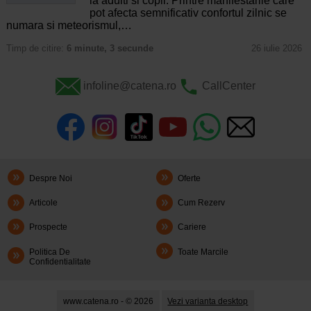
la adulti si copii. Printre manifestarile care
pot afecta semnificativ confortul zilnic se
numara si meteorismul,…
Timp de citire:
6 minute, 3 secunde
26 iulie 2026
infoline@catena.ro
CallCenter
Despre Noi
Oferte
Articole
Cum Rezerv
Prospecte
Cariere
Politica De
Toate Marcile
Confidentialitate
www.catena.ro - © 2026
Vezi varianta desktop