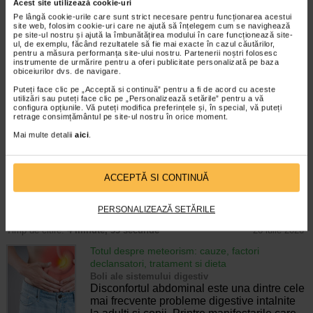
Enurezis: cauze, factori declansatori si solutii
Acest site utilizează cookie-uri
Sistem urinar
Pe lângă cookie-urile care sunt strict necesare pentru funcționarea acestui
Enurezisul este termenul medical pentru
site web, folosim cookie-uri care ne ajută să înțelegem cum se navighează
pe site-ul nostru și ajută la îmbunătățirea modului în care funcționează site-
pierderea accidentala de urina, de obicei in
ul, de exemplu, făcând rezultatele să fie mai exacte în cazul căutărilor,
timpul somnului. Este o afectiune frecventa
pentru a măsura performanța site-ului nostru. Partenerii noștri folosesc
atat in randul copiilor, cat si al adultilor.
instrumente de urmărire pentru a oferi publicitate personalizată pe baza
obiceiurilor dvs. de navigare.
Enurezisul este considerat…
Puteți face clic pe „Acceptă si continuă” pentru a fi de acord cu aceste
Timp de citire:
4 minute, 32 secunde
28 iulie 2026
utilizări sau puteți face clic pe „Personalizează setările” pentru a vă
configura opțiunile. Vă puteți modifica preferințele și, în special, vă puteți
retrage consimțământul pe site-ul nostru în orice moment.
Senzatia de prea plin: cand indica o afectiune si
cum o tratati
Mai multe detalii
aici
.
Boli ale sistemului digestiv
Multi oameni au experimentat macar o data
dupa masa o senzatie de prea plin, chiar si
ACCEPTĂ SI CONTINUĂ
atunci cand nu au consumat o cantitate
foarte mare de alimente. In cele mai multe
cazuri, aceasta apare ocazional…
PERSONALIZEAZĂ SETĂRILE
Timp de citire:
4 minute, 55 secunde
26 iulie 2026
Totul despre meteorism: cauze, factori
declansatori, tratament si dieta
Boli ale sistemului digestiv
Disconfortul abdominal este una dintre cele
mai frecvente probleme digestive intalnite