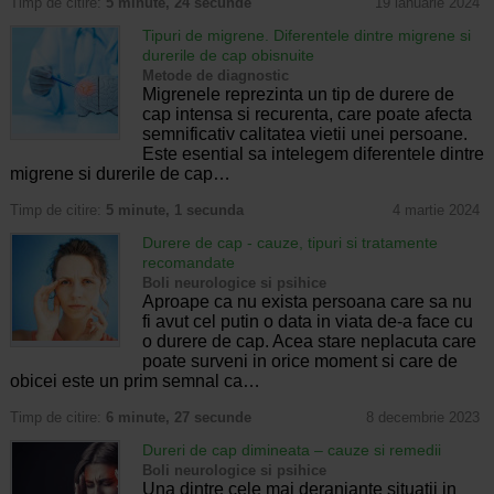
Timp de citire:
5 minute, 24 secunde
19 ianuarie 2024
Tipuri de migrene. Diferentele dintre migrene si
durerile de cap obisnuite
Metode de diagnostic
Migrenele reprezinta un tip de durere de
cap intensa si recurenta, care poate afecta
semnificativ calitatea vietii unei persoane.
Este esential sa intelegem diferentele dintre
migrene si durerile de cap…
Timp de citire:
5 minute, 1 secunda
4 martie 2024
Durere de cap - cauze, tipuri si tratamente
recomandate
Boli neurologice si psihice
Aproape ca nu exista persoana care sa nu
fi avut cel putin o data in viata de-a face cu
o durere de cap. Acea stare neplacuta care
poate surveni in orice moment si care de
obicei este un prim semnal ca…
Timp de citire:
6 minute, 27 secunde
8 decembrie 2023
Dureri de cap dimineata – cauze si remedii
Boli neurologice si psihice
Una dintre cele mai deranjante situatii in