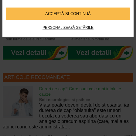
Maxitonic pentru femei, 60
COLAGEN + Vit C, Zinc si
ACCEPTĂ SI CONTINUĂ
jeleuri, BENESIO
Biotina, 20 comprimate…
PERSONALIZEAZĂ SETĂRILE
Benesio MaxiTonic jeleuri pentru
Naturalis Colagen + Vitamina C,
femei este un supliment alimentar
Zinc si Biotina este un supliment
sub forma de jeleuri cu aroma…
alimentar sub forma de…
ARTICOLE RECOMANDATE
Dureri de cap? Care sunt cele mai intalnite
cauze
Boli neurologice si psihice
Viata poate deveni destul de stresanta, iar
durerea de cap “obisnuita” este uneori
trecuta cu vederea sau abordata cu un
analgezic precum aspirina (care, mai ales
atunci cand este administrata…