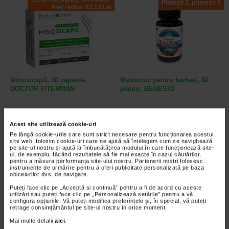
Plătești 2, primești 3
Preț redus: 43.13 Lei
Minoxicapil, 30 capsule,
Maxitonic pentru barbati, 60
DOCTOR FITERMAN
jeleuri, BENESIO
Doctor Fiterman MINOXICAPIL este
Benesio MaxiTonic jeleuri pentru
o formula fortifianta alcatuita din
barbati este un supliment alimentar
Acest site utilizează cookie-uri
aminoacizi, minerale si 11…
sub forma de jeleuri cu aroma…
Pe lângă cookie-urile care sunt strict necesare pentru funcționarea acestui
site web, folosim cookie-uri care ne ajută să înțelegem cum se navighează
pe site-ul nostru și ajută la îmbunătățirea modului în care funcționează site-
ul, de exemplu, făcând rezultatele să fie mai exacte în cazul căutărilor,
pentru a măsura performanța site-ului nostru. Partenerii noștri folosesc
instrumente de urmărire pentru a oferi publicitate personalizată pe baza
Plătești 2, primești 3
Plătești 2, primești 3
obiceiurilor dvs. de navigare.
Puteți face clic pe „Acceptă si continuă” pentru a fi de acord cu aceste
utilizări sau puteți face clic pe „Personalizează setările” pentru a vă
configura opțiunile. Vă puteți modifica preferințele și, în special, vă puteți
retrage consimțământul pe site-ul nostru în orice moment.
Mai multe detalii
aici
.