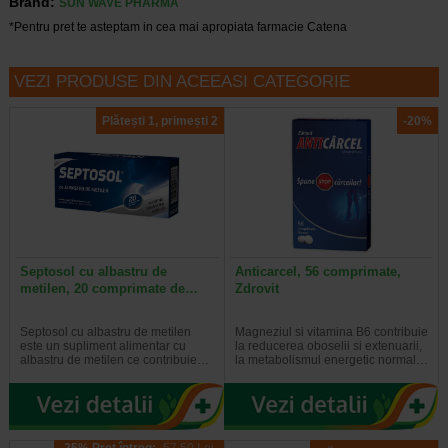
Brand:
SUN WAVE PHARMA
*Pentru pret te asteptam in cea mai apropiata farmacie Catena
VEZI PRODUSE DIN ACEEASI CATEGORIE
Plătești 1, primești 2
-20%
Septosol cu albastru de
Anticarcel, 56 comprimate,
metilen, 20 comprimate de…
Zdrovit
Septosol cu albastru de metilen
Magneziul si vitamina B6 contribuie
este un supliment alimentar cu
la reducerea oboselii si extenuarii,
albastru de metilen ce contribuie…
la metabolismul energetic normal…
-25% Preț întreg:
57.50 Lei