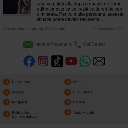
care va puteti afla dupa o noapte de somn
odihnitor este sa va treziti cu dureri de cap
dimineata. Pentru multe persoane, aceasta
situatie poate deveni recurenta.…
Timp de citire:
5 minute, 57 secunde
14 septembrie 2023
infoline@catena.ro
CallCenter
Despre Noi
Oferte
Articole
Cum Rezerv
Prospecte
Cariere
Politica De
Toate Marcile
Confidentialitate