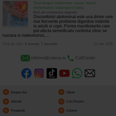
Totul despre meteorism: cauze, factori
declansatori, tratament si dieta
Boli ale sistemului digestiv
Disconfortul abdominal este una dintre cele
mai frecvente probleme digestive intalnite
la adulti si copii. Printre manifestarile care
pot afecta semnificativ confortul zilnic se
numara si meteorismul,…
Timp de citire:
6 minute, 7 secunde
26 iulie 2026
infoline@catena.ro
CallCenter
Despre Noi
Oferte
Articole
Cum Rezerv
Prospecte
Cariere