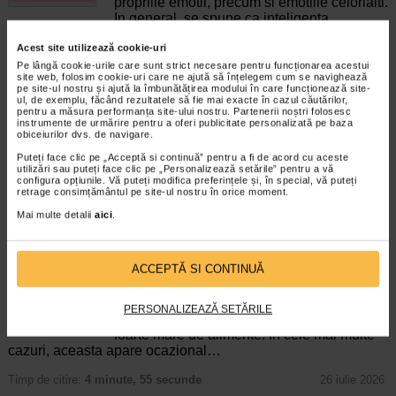
propriile emotii, precum si emotiile celorlalti.
In general, se spune ca inteligenta
emotionala cuprinde cateva abilitati:…
Acest site utilizează cookie-uri
Timp de citire:
4 minute, 30 secunde
5 august 2026
Pe lângă cookie-urile care sunt strict necesare pentru funcționarea acestui
site web, folosim cookie-uri care ne ajută să înțelegem cum se navighează
Enurezis: cauze, factori declansatori si solutii
pe site-ul nostru și ajută la îmbunătățirea modului în care funcționează site-
ul, de exemplu, făcând rezultatele să fie mai exacte în cazul căutărilor,
Sistem urinar
pentru a măsura performanța site-ului nostru. Partenerii noștri folosesc
Enurezisul este termenul medical pentru
instrumente de urmărire pentru a oferi publicitate personalizată pe baza
obiceiurilor dvs. de navigare.
pierderea accidentala de urina, de obicei in
timpul somnului. Este o afectiune frecventa
Puteți face clic pe „Acceptă si continuă” pentru a fi de acord cu aceste
atat in randul copiilor, cat si al adultilor.
utilizări sau puteți face clic pe „Personalizează setările” pentru a vă
configura opțiunile. Vă puteți modifica preferințele și, în special, vă puteți
Enurezisul este considerat…
retrage consimțământul pe site-ul nostru în orice moment.
Timp de citire:
4 minute, 32 secunde
28 iulie 2026
Mai multe detalii
aici
.
Senzatia de prea plin: cand indica o afectiune si
cum o tratati
ACCEPTĂ SI CONTINUĂ
Boli ale sistemului digestiv
Multi oameni au experimentat macar o data
dupa masa o senzatie de prea plin, chiar si
PERSONALIZEAZĂ SETĂRILE
atunci cand nu au consumat o cantitate
foarte mare de alimente. In cele mai multe
cazuri, aceasta apare ocazional…
Timp de citire:
4 minute, 55 secunde
26 iulie 2026