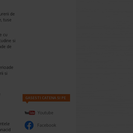
rerii de
e, tuse
e cu
tudine si
ade de
erioade
ii si
e
GASESTI CATENA SI PE
Youtube
antele
Facebook
anacid