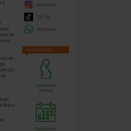
 si
Instagram
TikTok
n
erale.
Whatsapp
esele de
inteza
CALCULATOARE
baza de
gel
lite 423
 mg;
Calculator
sarcina
logic
a Aboca.
au
Calculator