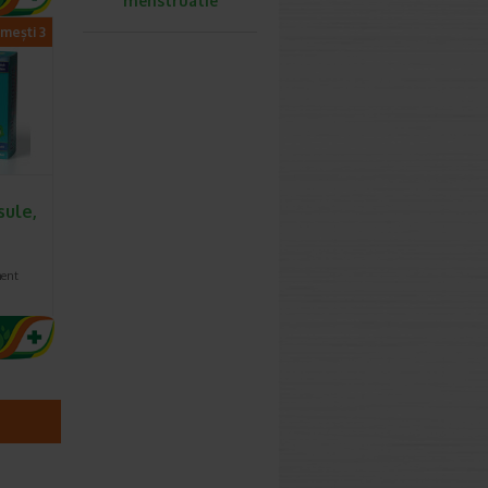
menstruatie
imești 3
sule,
ent