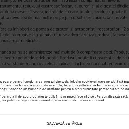
 de simptome ocazionale: se administreaza 1 comprimat la nevoie.
tratamentul refluxului gastroesofagian, al durerii si al digestiei dificile:
t dupa mese si 1 seara, inainte de culcare. In plus, produsul poate fi
at la nevoie si de mai multe ori pe parcursul zilei, chiar si la intervale
e.
iere cu inhibitori de pompa de protoni si antagonistii receptorilor H2 si
le de intrerupere a tratamentului: se administreaza produsul la nevoi
indicatiilor medicului.
anda sa nu se administreze mai mult de 8 comprimate pe zi. Produs
at si pentru perioade indelungate. Produsul poate fi consumat si de catr
cu varsta de 6 ani, cu aceleasi indicatii. Inchideti flaconul temeinic d
ari
necesare pentru funcționarea acestui site web, folosim cookie-uri care ne ajută să î
 în care funcționează site-ul, de exemplu, făcând rezultatele să fie mai exacte în caz
tiliza in caz de hipersensibilitate sau alergie individuala la una sau m
 noștri folosesc instrumente de urmărire pentru a oferi publicitate personalizată pe ba
te ale produsului. Daca simptomele persista, consultati medicul sa
 pentru a fi de acord cu aceste utilizări sau puteți face clic pe „Personalizează setăr
ial, vă puteți retrage consimțământul pe site-ul nostru în orice moment.
tul. Continutul de glicirizina datorat Lemnului-dulce este mai mic deca
a raportata ca fiind cauza unei posibile cresteri a tensiunii arteriale. Cit
ul pentru informatii suplimentare.
SALVEAZĂ SETĂRILE
E PREZENTARE: Flacon de 45 comprimate a cate 1,55 g fiecare