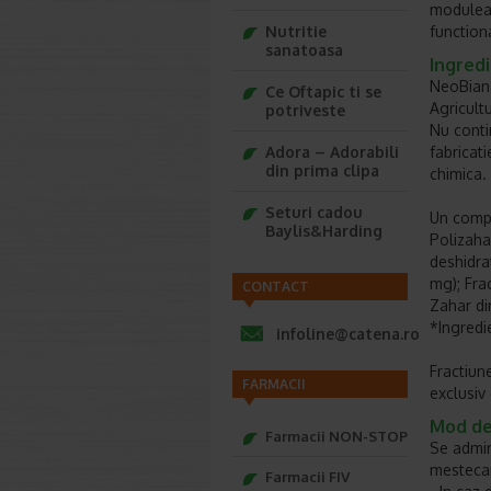
moduleaz
Nutritie
functiona
sanatoasa
Ingred
NeoBiana
Ce Oftapic ti se
Agricult
potriveste
Nu conti
Adora – Adorabili
fabricat
din prima clipa
chimica.
Seturi cadou
Un compr
Baylis&Harding
Polizaha
deshidra
mg); Fra
CONTACT
Zahar di
*Ingredi
infoline@catena.ro
Fractiun
FARMACII
exclusiv
Mod de 
Farmacii NON-STOP
Se admin
mestecan
Farmacii FIV