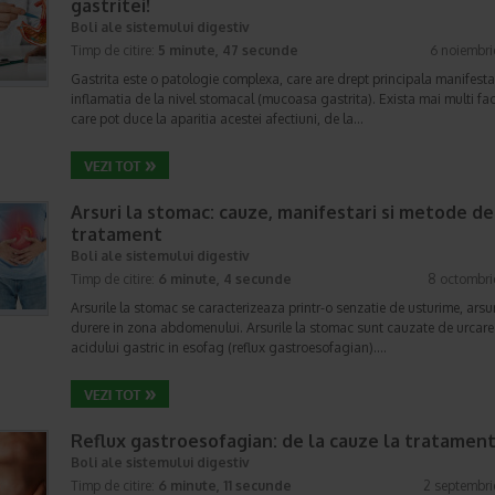
gastritei!
Boli ale sistemului digestiv
Timp de citire:
5 minute, 47 secunde
6 noiembr
Gastrita este o patologie complexa, care are drept principala manifesta
inflamatia de la nivel stomacal (mucoasa gastrita). Exista mai multi fac
care pot duce la aparitia acestei afectiuni, de la…
Arsuri la stomac: cauze, manifestari si metode de
tratament
Boli ale sistemului digestiv
Timp de citire:
6 minute, 4 secunde
8 octombri
Arsurile la stomac se caracterizeaza printr-o senzatie de usturime, arsur
durere in zona abdomenului. Arsurile la stomac sunt cauzate de urcar
acidului gastric in esofag (reflux gastroesofagian).…
Reflux gastroesofagian: de la cauze la tratamen
Boli ale sistemului digestiv
Timp de citire:
6 minute, 11 secunde
2 septembr