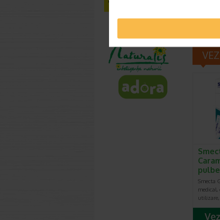
Produca
*Pentru pr
VEZ
Smec
Carame
pulbe
Smecta G
medical, 
utilizare