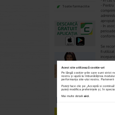
- In caz
- Pentru 
Toate farmaciile
comprima
administr
apropiat
- In asoc
perioade
conform 
Se recom
fi utiliz
incepand 
utilizare.
Acest site utilizează cookie-uri
Avertiz
Pe lângă cookie-urile care sunt strict 
nostru și ajută la îmbunătățirea modului
A nu se u
performanța site-ului nostru. Partenerii
componen
Puteți face clic pe „Acceptă si continuă”
puteți modifica preferințele și, în spec
farmacis
cantitate
Mai multe detalii
aici
.
prospect
FORMA D