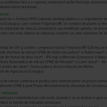
a aciditatea fara a o suprima, respectand astfel fiziologia stomacului
litatea florei intestinale.
iente
cid are o formula 100% naturala, biodegradabila si cu ingrediente di
ura Ecologica, care contine Poliprotect®, un complex de plante si min
ne substante de sinteza, semisinteza sau modificate genetic, iar proc
ie prin care este obtinut nu utilizeaza solventi sau alte substante de s
imat de 1,55 g contine: complexul natural Poliprotect® 528 mg, pe 
ride (fractiuni de extract LPME din Nalba-de-padure* si Nalba-mare*, 
tat din frunze de Aloe vera* - 105 mg) si Minerale (Limestone si Nahco
ctiune flavonoidica de extract LPME din Musatel* si Lemn dulce* - 46
n trestie-de-zahar*; Guma arabica; Aroma naturala de Menta.
ent din Agricultura Ecologica
ea de extract continuta in produs este obtinuta printr-un proces tehno
 denumit LPME (Liquid-Phase Microextraction), dezvoltat de Cercetare
utilizare:
istreaza comprimatul pe cale orala, lasandu-l sa se dizolve in gura s
du-l, in functie de indicatiile urmatoare: