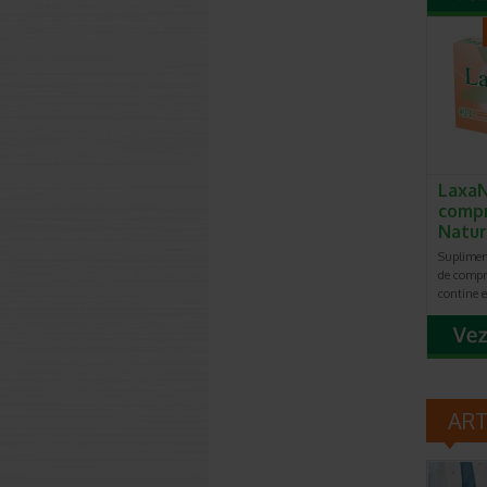
LaxaN
compr
Natur
Suplimen
de compr
contine 
AR