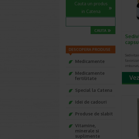
Cauta un produs
in Catena
Sediv
capsu
DESCOPERA PRODUSE
Sedivitax
favoriza
Medicamente
imbunata
Medicamente
fertilitate
Special la Catena
Idei de cadouri
Produse de slabit
Vitamine,
minerale si
suplimente