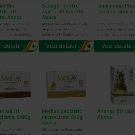
gol Bio
Salvigol pentru
Immunomix Plus
tric, 30
adulti, 30 tablete,
capsule, Aboca
te, Aboca
Aboca
lvigol Bio copii este un
ABOCA Salvigol Bio adulti este
Immunomix capsule este
ecomandat pentru
un produs recomandat in
supliment alimentar cu e
ul iritatiilor gatului…
tratamentul iritatiilor gatului…
imunostimulator, care p
ax adulti
Melilax pediatric
Ananas, 50 caps
clisma, 6X10g,
microclisma 6x5g,
Aboca
a
Aboca
sma cu Promelaxin -
Microclisma cu Promelaxin -
lti si tineri Indicatii:
Pentru sugari si copii Indicatii: