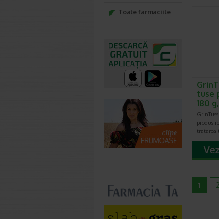
Toate farmaciile
GrinT
tuse 
180 g
GrinTuss 
produs r
tratarea 
1