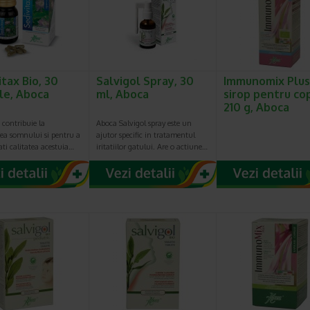
itax Bio, 30
Salvigol Spray, 30
Immunomix Plus
le, Aboca
ml, Aboca
sirop pentru cop
210 g, Aboca
 contribuie la
Aboca Salvigol spray este un
rea somnului si pentru a
ajutor specific in tratamentul
ti calitatea acestuia…
iritatiilor gatului. Are o actiune…