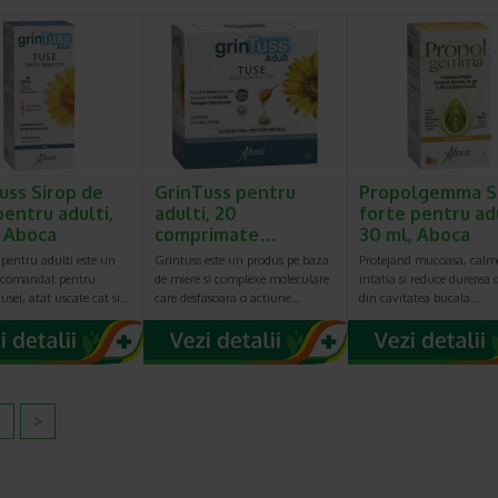
uss Sirop de
GrinTuss pentru
Propolgemma S
pentru adulti,
adulti, 20
forte pentru adu
, Aboca
comprimate…
30 ml, Aboca
pentru adulti este un
Grintuss este un produs pe baza
Protejand mucoasa, cal
ecomandat pentru
de miere si complexe moleculare
iritatia si reduce durerea 
tusei, atat uscate cat si…
care desfasoara o actiune…
din cavitatea bucala…
2
>