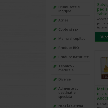
Salvi
Frumusete si
pedia
ingrijire
table
ABOCA Sa
Acnee
produs r
tratament
Cuplu si sex
Mama si copilul
Produse BIO
Produse naturiste
Tehnico -
medicale
Diverse
Alimente cu
Melil
destinatie
micro
speciala
Aboc
Microcli
NOU la Catena
Pentru adu