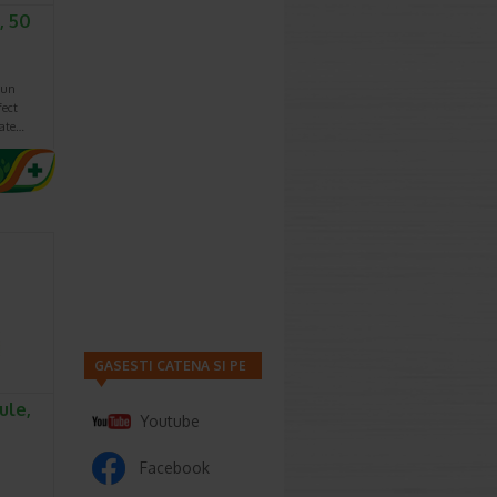
, 50
 un
fect
oate…
GASESTI CATENA SI PE
ule,
Youtube
Facebook