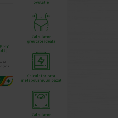
ovulatie
Calculator
greutate ideala
pray
lti,
meaza
de gat si
Calculator rata
metabolismului bazal
Calculator