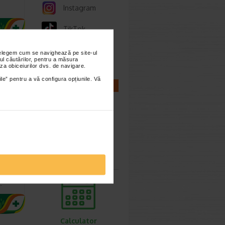
Instagram
TikTok
Whatsapp
nțelegem cum se navighează pe site-ul
ul căutărilor, pentru a măsura
za obiceiurilor dvs. de navigare.
ile” pentru a vă configura opțiunile. Vă
CALCULATOARE
ric
Calculator
r…
sarcina
 sirop
aza de
…
Calculator