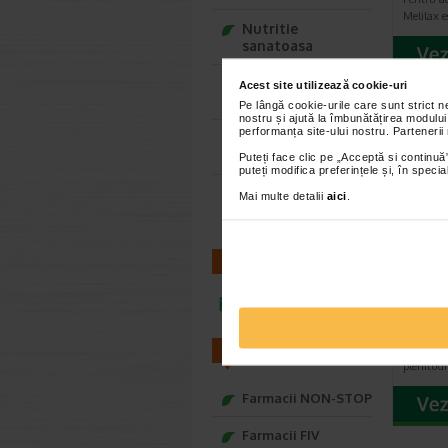
Melilax e
Nutritie
sanatoasa
Ce Oftapic ti se
Acest site utilizează cookie-uri
potriveste
Pe lângă cookie-urile care sunt strict 
nostru și ajută la îmbunătățirea modului
performanța site-ului nostru. Partenerii
Adora – Adorabili
din prima clipa
Puteți face clic pe „Acceptă si continuă”
puteți modifica preferințele și, în spec
Seturi cadou
Mai multe detalii
aici
.
Baylis&Harding
CONTACT
Neobi
compr
infoline@catena.ro
dizol
Actiune 
arsurilor,
FARMACII
plenitudi
Farmacii NON-STOP
Farmacii FIV