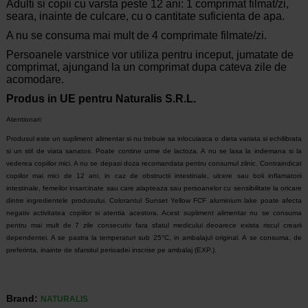
Adulti si copii cu varsta peste 12 ani: 1 comprimat filmat/zi,
seara, inainte de culcare, cu o cantitate suficienta de apa.
A nu se consuma mai mult de 4 comprimate filmate/zi.
Persoanele varstnice vor utiliza pentru inceput, jumatate de
comprimat, ajungand la un comprimat dupa cateva zile de
acomodare.
Produs in UE pentru Naturalis S.R.L.
Atentionari:
Produsul este un supliment alimentar si nu trebuie sa inlocuiasca o dieta variata si echilibrata
si un stil de viata sanatos.
Poate contine urme de lactoza.
A nu se lasa la indemana si la
vederea copiilor mici.
A nu se depasi doza recomandata pentru consumul zilnic.
Contraindicat
copiilor mai mici de 12 ani, in caz de obstructii intestinale, ulcere sau boli inflamatorii
intestinale, femeilor insarcinate sau care alapteaza sau persoanelor cu sensibilitate la oricare
dintre ingredientele produsului.
Colorantul Sunset Yellow FCF aluminium lake poate afecta
negativ activitatea copiilor si atentia acestora.
Acest supliment alimentar nu se consuma
pentru mai mult de 7 zile consecutiv fara sfatul medicului deoarece exista riscul crearii
dependentei.
A se pastra la temperaturi sub 25°C, in ambalajul original.
A se consuma, de
preferinta, inainte de sfarsitul perioadei inscrise pe ambalaj (EXP.).
Brand:
NATURALIS