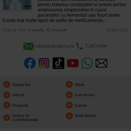
pentru tratarea constipatiei si uneori pentru
ameliorarea simptomelor in cazul
pacientilor cu hemoroizi sau fisuri anale.
Exista mai multe tipuri de astfel de medicamente,…
Timp de citire:
5 minute, 41 secunde
28 iulie 2025
infoline@catena.ro
CallCenter
Despre Noi
Oferte
Articole
Cum Rezerv
Prospecte
Cariere
Politica De
Toate Marcile
Confidentialitate