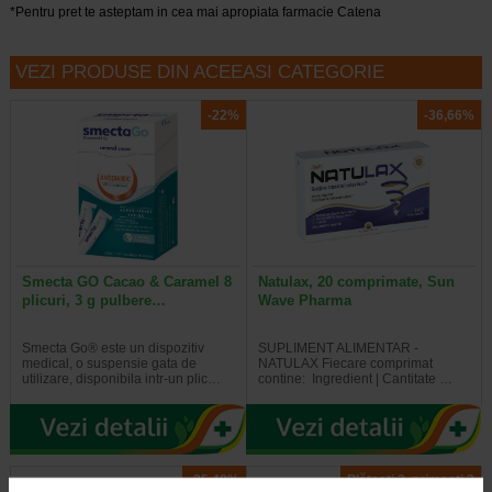
*Pentru pret te asteptam in cea mai apropiata farmacie Catena
VEZI PRODUSE DIN ACEEASI CATEGORIE
-22%
-36,66%
Smecta GO Cacao & Caramel 8
Natulax, 20 comprimate, Sun
plicuri, 3 g pulbere…
Wave Pharma
Smecta Go® este un dispozitiv
SUPLIMENT ALIMENTAR -
medical, o suspensie gata de
NATULAX Fiecare comprimat
utilizare, disponibila intr-un plic…
contine: Ingredient | Cantitate …
-25,48%
Plătești 2, primești 3