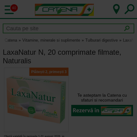
40
Catena
Vitamine, minerale si suplimente
Tulburari digestive
LaxaNat
LaxaNatur N, 20 comprimate filmate,
Naturalis
Plătești 2, primești 3
Te asteptam la Catena cu
sfaturi si recomandari
Ofertă valabilă în perioada 1-31 august 2026, in