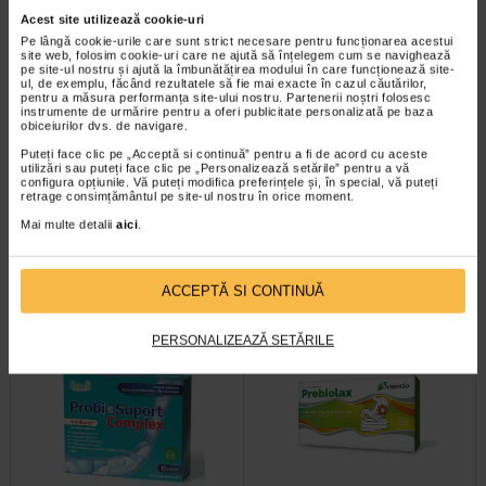
Acest site utilizează cookie-uri
Pe lângă cookie-urile care sunt strict necesare pentru funcționarea acestui
site web, folosim cookie-uri care ne ajută să înțelegem cum se navighează
pe site-ul nostru și ajută la îmbunătățirea modului în care funcționează site-
ul, de exemplu, făcând rezultatele să fie mai exacte în cazul căutărilor,
pentru a măsura performanța site-ului nostru. Partenerii noștri folosesc
instrumente de urmărire pentru a oferi publicitate personalizată pe baza
obiceiurilor dvs. de navigare.
Zimez carbune, 5 plicuri, Sun
ProbioSuport Forte, 10
Puteți face clic pe „Acceptă si continuă” pentru a fi de acord cu aceste
utilizări sau puteți face clic pe „Personalizează setările” pentru a vă
Wave Pharma
capsule vegetale, Naturalis
configura opțiunile. Vă puteți modifica preferințele și, în special, vă puteți
retrage consimțământul pe site-ul nostru în orice moment.
Supliment alimentar cu carbune
Naturalis ProbioSuport Forte este
Mai multe detalii
aici
.
activ si inulina, destinat reducerii
un supliment alimentar formulat cu
acumularii excesive de gaze…
Saccharomyces cerevisiae var…
ACCEPTĂ SI CONTINUĂ
PERSONALIZEAZĂ SETĂRILE
Plătești 2, primești 3
Plătești 2, primești 3