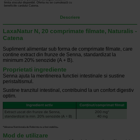
limita stocului disponibil. Oferta nu se cumulează cu
beneficiile cardului Catena.
Descriere
LaxaNatur N, 20 comprimate filmate, Naturalis -
Catena
Supliment alimentar sub forma de comprimate filmate, care
contine extract din frunze de Senna, standardizat la
minimum 20% senozide (A + B).
Proprietati ingrediente
Senna ajuta la mentinerea functiei intestinale si sustine
peristaltismul.
Sustine tranzitul intestinal, contribuind la un confort digestiv
optim.
.
*Valoarea Nutritionala de Referinta nu a fost stabilita
Mod de utilizare