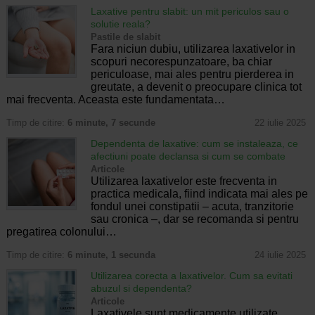
Laxative pentru slabit: un mit periculos sau o
solutie reala?
Pastile de slabit
Fara niciun dubiu, utilizarea laxativelor in
scopuri necorespunzatoare, ba chiar
periculoase, mai ales pentru pierderea in
greutate, a devenit o preocupare clinica tot
mai frecventa. Aceasta este fundamentata…
Timp de citire:
6 minute, 7 secunde
22 iulie 2025
Dependenta de laxative: cum se instaleaza, ce
afectiuni poate declansa si cum se combate
Articole
Utilizarea laxativelor este frecventa in
practica medicala, fiind indicata mai ales pe
fondul unei constipatii – acuta, tranzitorie
sau cronica –, dar se recomanda si pentru
pregatirea colonului…
Timp de citire:
6 minute, 1 secunda
24 iulie 2025
Utilizarea corecta a laxativelor. Cum sa evitati
abuzul si dependenta?
Articole
Laxativele sunt medicamente utilizate