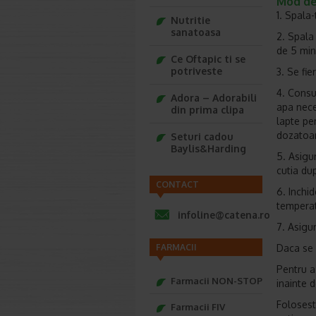
Mod de 
1. Spala-
Nutritie
sanatoasa
2. Spala
de 5 min
Ce Oftapic ti se
potriveste
3. Se fi
4. Consu
Adora – Adorabili
apa nece
din prima clipa
lapte pe
dozatoare
Seturi cadou
Baylis&Harding
5. Asigu
cutia dup
CONTACT
6. Inchi
temperat
infoline@catena.ro
7. Asigu
FARMACII
Daca se 
Pentru a 
Farmacii NON-STOP
inainte 
Folosest
Farmacii FIV