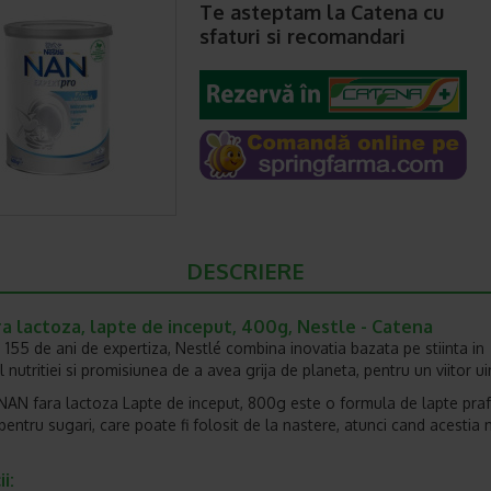
Te asteptam la Catena cu
sfaturi si recomandari
DESCRIERE
a lactoza, lapte de inceput, 400g, Nestle - Catena
 155 de ani de expertiza, Nestlé combina inovatia bazata pe stiinta in
nutritiei si promisiunea de a avea grija de planeta, pentru un viitor ui
AN fara lactoza Lapte de inceput, 800g este o formula de lapte praf
pentru sugari, care poate fi folosit de la nastere, atunci cand acestia 
i: