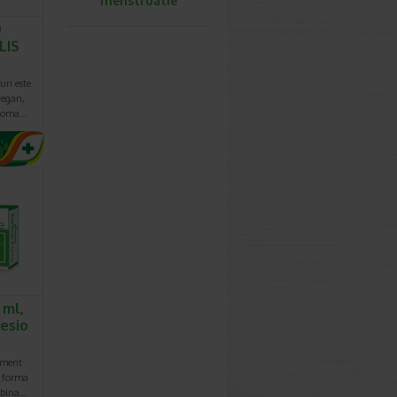
menstruatie
0
LIS
uri este
vegan,
aroma…
 ml,
nesio
iment
b forma
mbina…