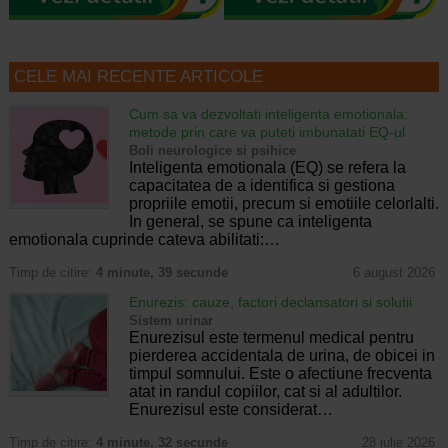
CELE MAI RECENTE ARTICOLE
Cum sa va dezvoltati inteligenta emotionala:
metode prin care va puteti imbunatati EQ-ul
Boli neurologice si psihice
Inteligenta emotionala (EQ) se refera la
capacitatea de a identifica si gestiona
propriile emotii, precum si emotiile celorlalti.
In general, se spune ca inteligenta
emotionala cuprinde cateva abilitati:…
Timp de citire:
4 minute, 39 secunde
6 august 2026
Enurezis: cauze, factori declansatori si solutii
Sistem urinar
Enurezisul este termenul medical pentru
pierderea accidentala de urina, de obicei in
timpul somnului. Este o afectiune frecventa
atat in randul copiilor, cat si al adultilor.
Enurezisul este considerat…
Timp de citire:
4 minute, 32 secunde
28 iulie 2026