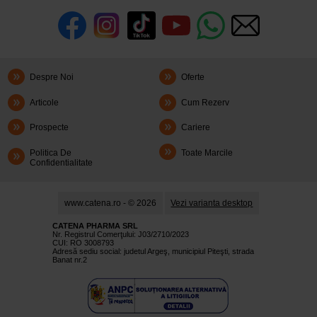
Despre Noi
Oferte
Articole
Cum Rezerv
Prospecte
Cariere
Politica De
Toate Marcile
Confidentialitate
www.catena.ro - © 2026
Vezi varianta desktop
CATENA PHARMA SRL
Nr. Registrul Comerţului: J03/2710/2023
CUI: RO 3008793
Adresă sediu social: judetul Argeş, municipiul Piteşti, strada
Banat nr.2