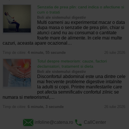
Senzatia de prea plin: cand indica o afectiune si
cum o tratati
Boli ale sistemului digestiv
Multi oameni au experimentat macar o data
dupa masa o senzatie de prea plin, chiar si
atunci cand nu au consumat o cantitate
foarte mare de alimente. In cele mai multe
cazuri, aceasta apare ocazional…
Timp de citire:
4 minute, 55 secunde
26 iulie 2026
Totul despre meteorism: cauze, factori
declansatori, tratament si dieta
Boli ale sistemului digestiv
Disconfortul abdominal este una dintre cele
mai frecvente probleme digestive intalnite
la adulti si copii. Printre manifestarile care
pot afecta semnificativ confortul zilnic se
numara si meteorismul,…
Timp de citire:
6 minute, 3 secunde
26 iulie 2026
infoline@catena.ro
CallCenter