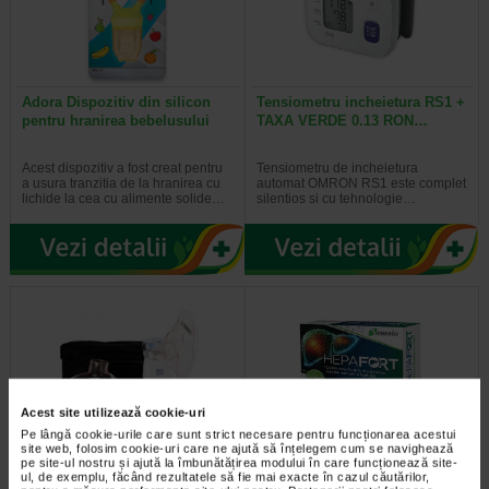
Adora Dispozitiv din silicon
Tensiometru incheietura RS1 +
pentru hranirea bebelusului
TAXA VERDE 0.13 RON…
Acest dispozitiv a fost creat pentru
Tensiometru de incheietura
a usura tranzitia de la hranirea cu
automat OMRON RS1 este complet
lichide la cea cu alimente solide…
silentios si cu tehnologie…
Acest site utilizează cookie-uri
Pe lângă cookie-urile care sunt strict necesare pentru funcționarea acestui
site web, folosim cookie-uri care ne ajută să înțelegem cum se navighează
pe site-ul nostru și ajută la îmbunătățirea modului în care funcționează site-
MINUT Nebulizator ultrasonic
Hepafort, 30 capsule, Benesio
ul, de exemplu, făcând rezultatele să fie mai exacte în cazul căutărilor,
cu membrana + TAXA…