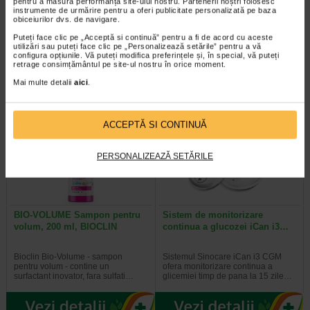
pentru a măsura performanța site-ului nostru. Partenerii noștri folosesc
instrumente de urmărire pentru a oferi publicitate personalizată pe baza
obiceiurilor dvs. de navigare.
Nebulizator ultrasonic cu
Benesio Hepafort este un
membrana MINUT - nebulizator
supliment alimentar pe baza de
Puteți face clic pe „Acceptă si continuă” pentru a fi de acord cu aceste
foarte silentios, portabil, rapid…
extracte din plante si colina…
utilizări sau puteți face clic pe „Personalizează setările” pentru a vă
configura opțiunile. Vă puteți modifica preferințele și, în special, vă puteți
retrage consimțământul pe site-ul nostru în orice moment.
Mai multe detalii
aici
.
ACCEPTĂ SI CONTINUĂ
PERSONALIZEAZĂ SETĂRILE
BIO-VOLUME Sampon pentru
Sistem de monitorizare
volum, 200 ml, BIOCLIN
continua a glucozei iCan i3…
Bioclin Bio-Volume - sampon
Sistemul Sinocare iCan i3 CGM
pentru volum - contine un
ofera monitorizare continua a
surfactant inovator, fara sulfati…
glicemiei timp de pana la 15 zile…