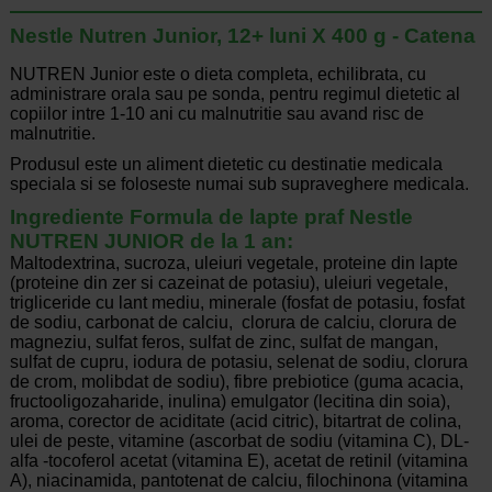
Nestle Nutren Junior, 12+ luni X 400 g - Catena
NUTREN Junior
este o dieta completa, echilibrata, cu
administrare orala sau pe sonda, pentru regimul dietetic al
copiilor intre 1-10 ani cu malnutritie sau avand risc de
malnutritie.
Produsul este un aliment dietetic cu destinatie medicala
speciala si se foloseste numai sub supraveghere medicala.
Ingrediente Formula de lapte praf Nestle
NUTREN JUNIOR de la 1 an:
Maltodextrina, sucroza, uleiuri vegetale, proteine din lapte
(proteine din zer si cazeinat de potasiu), uleiuri vegetale,
trigliceride cu lant mediu, minerale (fosfat de potasiu, fosfat
de sodiu, carbonat de calciu, clorura de calciu, clorura de
magneziu, sulfat feros, sulfat de zinc, sulfat de mangan,
sulfat de cupru, iodura de potasiu, selenat de sodiu, clorura
de crom, molibdat de sodiu), fibre prebiotice (guma acacia,
fructooligozaharide, inulina) emulgator (lecitina din soia),
aroma, corector de aciditate (acid citric), bitartrat de colina,
ulei de peste, vitamine (ascorbat de sodiu (vitamina C), DL-
alfa -tocoferol acetat (vitamina E), acetat de retinil (vitamina
A), niacinamida, pantotenat de calciu, filochinona (vitamina