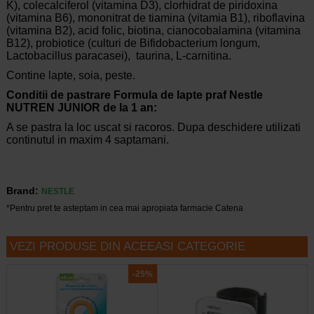
K), colecalciferol (vitamina D3), clorhidrat de piridoxina
(vitamina B6), mononitrat de tiamina (vitamia B1), riboflavina
(vitamina B2), acid folic, biotina, cianocobalamina (vitamina
B12), probiotice (culturi de Bifidobacterium longum,
Lactobacillus paracasei), taurina, L-carnitina.
Contine lapte, soia, peste.
Conditii de pastrare Formula de lapte praf Nestle
NUTREN JUNIOR de la 1 an:
A se pastra la loc uscat si racoros. Dupa deschidere utilizati
continutul in maxim 4 saptamani.
Brand:
NESTLE
*Pentru pret te asteptam in cea mai apropiata farmacie Catena
VEZI PRODUSE DIN ACEEASI CATEGORIE
-25%