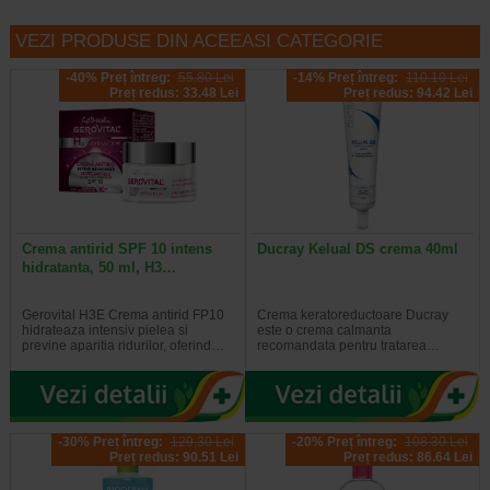
VEZI PRODUSE DIN ACEEASI CATEGORIE
-40% Preț întreg:
55.80 Lei
-14% Preț întreg:
110.10 Lei
Preț redus: 33.48 Lei
Preț redus: 94.42 Lei
Crema antirid SPF 10 intens
Ducray Kelual DS crema 40ml
hidratanta, 50 ml, H3…
Gerovital H3E Crema antirid FP10
Crema keratoreductoare Ducray
hidrateaza intensiv pielea si
este o crema calmanta
previne aparitia ridurilor, oferind…
recomandata pentru tratarea…
-30% Preț întreg:
129,30 Lei
-20% Preț întreg:
108.30 Lei
Preț redus: 90.51 Lei
Preț redus: 86.64 Lei