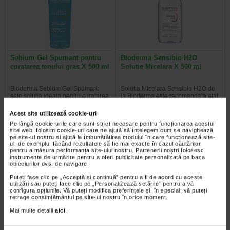
Sebium Gel Spumant pentru
Bioderma Sensibio H2O
curatarea tenului gras X 500 ml
Solutie Micelara X 500 ml
Bioderma Sebium Gel Spumant
Solutia Micelara Sensibio H2O de
este solutia ideala pentru curatarea
la Bioderma este recomandata atat
tenului gras. Formula sa…
pentru demachierea tenului cat si…
Acest site utilizează cookie-uri
Pe lângă cookie-urile care sunt strict necesare pentru funcționarea acestui
site web, folosim cookie-uri care ne ajută să înțelegem cum se navighează
pe site-ul nostru și ajută la îmbunătățirea modului în care funcționează site-
ul, de exemplu, făcând rezultatele să fie mai exacte în cazul căutărilor,
-40% Preț întreg:
77.90 Lei
-40% Preț întreg:
78.20 Lei
pentru a măsura performanța site-ului nostru. Partenerii noștri folosesc
Preț redus: 46.74 Lei
Preț redus: 46.92 Lei
instrumente de urmărire pentru a oferi publicitate personalizată pe baza
obiceiurilor dvs. de navigare.
Puteți face clic pe „Acceptă si continuă” pentru a fi de acord cu aceste
utilizări sau puteți face clic pe „Personalizează setările” pentru a vă
configura opțiunile. Vă puteți modifica preferințele și, în special, vă puteți
retrage consimțământul pe site-ul nostru în orice moment.
Mai multe detalii
aici
.
Gerovital H3 Evolution fiole cu
GH3 Derma+ Crema antirid si