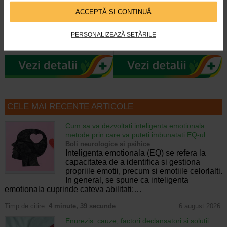
acid hialuronic X 10 fiole
fermitate, 50 ml, Gerovital
ACCEPTĂ SI CONTINUĂ
Fiolele cu acid hialuronic Gerovital
Crema este dezvoltata pentru
PERSONALIZEAZĂ SETĂRILE
H3 Evolution de la Farmec SA au
intretinerea tenurilor ridate, lipsite
efecte intens hidratante si de…
de fermitate, tinere sau mature si…
CELE MAI RECENTE ARTICOLE
Cum sa va dezvoltati inteligenta emotionala:
metode prin care va puteti imbunatati EQ-ul
Boli neurologice si psihice
Inteligenta emotionala (EQ) se refera la
capacitatea de a identifica si gestiona
propriile emotii, precum si emotiile celorlalti.
In general, se spune ca inteligenta
emotionala cuprinde cateva abilitati:…
Timp de citire:
4 minute, 39 secunde
6 august 2026
Enurezis: cauze, factori declansatori si solutii