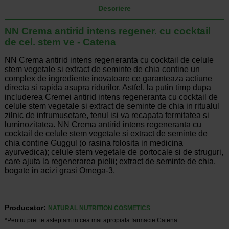
Descriere
NN Crema antirid intens regener. cu cocktail
de cel. stem ve - Catena
NN Crema antirid intens regeneranta cu cocktail de celule
stem vegetale si extract de seminte de chia contine un
complex de ingrediente inovatoare ce garanteaza actiune
directa si rapida asupra ridurilor. Astfel, la putin timp dupa
includerea Cremei antirid intens regeneranta cu cocktail de
celule stem vegetale si extract de seminte de chia in ritualul
zilnic de infrumusetare, tenul isi va recapata fermitatea si
luminozitatea. NN Crema antirid intens regeneranta cu
cocktail de celule stem vegetale si extract de seminte de
chia contine Guggul (o rasina folosita in medicina
ayurvedica); celule stem vegetale de portocale si de struguri,
care ajuta la regenerarea pielii; extract de seminte de chia,
bogate in acizi grasi Omega-3.
Producator:
NATURAL NUTRITION COSMETICS
*Pentru pret te asteptam in cea mai apropiata farmacie Catena