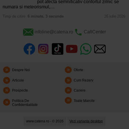
pot afecta semnificativ confortul zilnic se
numara si meteorismul,…
Timp de citire:
6 minute, 3 secunde
26 iulie 2026
infoline@catena.ro
CallCenter
Despre Noi
Oferte
Articole
Cum Rezerv
Prospecte
Cariere
Politica De
Toate Marcile
Confidentialitate
www.catena.ro - © 2026
Vezi varianta desktop