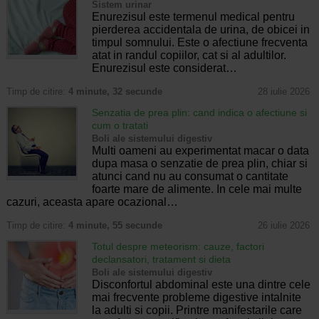
Sistem urinar
Enurezisul este termenul medical pentru
pierderea accidentala de urina, de obicei in
timpul somnului. Este o afectiune frecventa
atat in randul copiilor, cat si al adultilor.
Enurezisul este considerat…
Timp de citire:
4 minute, 32 secunde
28 iulie 2026
Senzatia de prea plin: cand indica o afectiune si
cum o tratati
Boli ale sistemului digestiv
Multi oameni au experimentat macar o data
dupa masa o senzatie de prea plin, chiar si
atunci cand nu au consumat o cantitate
foarte mare de alimente. In cele mai multe
cazuri, aceasta apare ocazional…
Timp de citire:
4 minute, 55 secunde
26 iulie 2026
Totul despre meteorism: cauze, factori
declansatori, tratament si dieta
Boli ale sistemului digestiv
Disconfortul abdominal este una dintre cele
mai frecvente probleme digestive intalnite
la adulti si copii. Printre manifestarile care