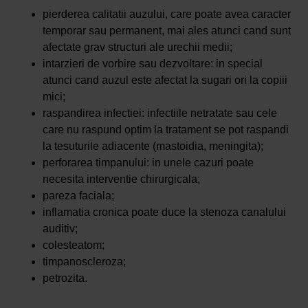
pierderea calitatii auzului, care poate avea caracter
temporar sau permanent, mai ales atunci cand sunt
afectate grav structuri ale urechii medii;
intarzieri de vorbire sau dezvoltare: in special
atunci cand auzul este afectat la sugari ori la copiii
mici;
raspandirea infectiei: infectiile netratate sau cele
care nu raspund optim la tratament se pot raspandi
la tesuturile adiacente (mastoidia, meningita);
perforarea timpanului: in unele cazuri poate
necesita interventie chirurgicala;
pareza faciala;
inflamatia cronica poate duce la stenoza canalului
auditiv;
colesteatom;
timpanoscleroza;
petrozita.