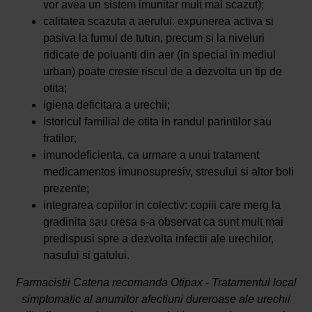
vor avea un sistem imunitar mult mai scazut);
calitatea scazuta a aerului: expunerea activa si
pasiva la fumul de tutun, precum si la niveluri
ridicate de poluanti din aer (in special in mediul
urban) poate creste riscul de a dezvolta un tip de
otita;
igiena deficitara a urechii;
istoricul familial de otita in randul parintilor sau
fratilor;
imunodeficienta, ca urmare a unui tratament
medicamentos imunosupresiv, stresului si altor boli
prezente;
integrarea copiilor in colectiv: copiii care merg la
gradinita sau cresa s-a observat ca sunt mult mai
predispusi spre a dezvolta infectii ale urechilor,
nasului si gatului.
Farmacistii Catena recomanda Otipax - Tratamentul local
simptomatic al anumitor afectiuni dureroase ale urechii