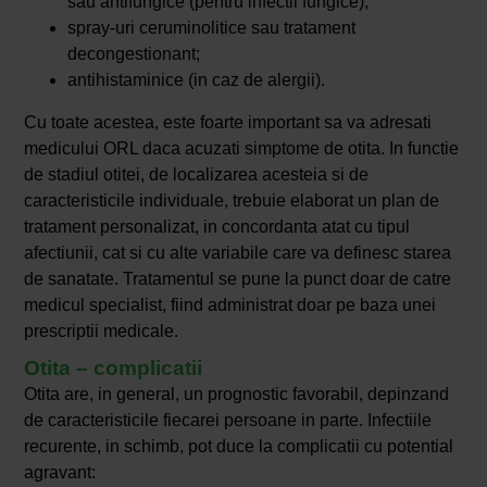
sau antifungice (pentru infectii fungice);
spray-uri ceruminolitice sau tratament
decongestionant;
antihistaminice (in caz de alergii).
Cu toate acestea, este foarte important sa va adresati
medicului ORL daca acuzati simptome de otita. In functie
de stadiul otitei, de localizarea acesteia si de
caracteristicile individuale, trebuie elaborat un plan de
tratament personalizat, in concordanta atat cu tipul
afectiunii, cat si cu alte variabile care va definesc starea
de sanatate. Tratamentul se pune la punct doar de catre
medicul specialist, fiind administrat doar pe baza unei
prescriptii medicale.
Otita – complicatii
Otita are, in general, un prognostic favorabil, depinzand
de caracteristicile fiecarei persoane in parte. Infectiile
recurente, in schimb, pot duce la complicatii cu potential
agravant: