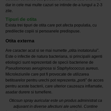
dar in cele mai multe cazuri se intinde de-a lungul a 2-3
zile.
Tipuri de otita
Exista trei tipuri de otita care pot afecta populatia, cu
predilectie copiii si persoanele predispuse.
Otita externa
Are caracter acut si se mai numette „otita inotatorului”.
Este o infectie de natura bacteriana, si principalii agenti
etiologici sunt reprezentati de specii bacteriene de
Pseudomonas aeruginosa
si
Staphylococcus aureus
.
Microleziunile care pot fi provocate de utilizarea
betitoarelor pentru urechi pot reprezenta „porti” de acces
pentru aceste bacterii, care ulterior cauzeaza inflamatie,
asadar durere si tumefiere.
Oticsun spray auricular este un produs administrat ca
adjuvant in diverse afectiuni ale urechii. Contine