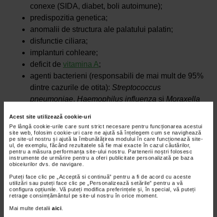
conexe (SIDA, diabet, boli autoimune);
predispozitia genetica;
anomalii de structura ale palatului palatin;
disfunctie ciliara;
implanturi cohleare;
deficit de
vitamina A
;
agenti bacterieni (responsabili de mai mult de 95%
dintre cazurile de otita):
Streptococcus
pneumoniae
,
Haemophilus influenza
si
Moraxella
catarrhalis
;
Acest site utilizează cookie-uri
alergii;
Pe lângă cookie-urile care sunt strict necesare pentru funcționarea acestui
expunerea la toxine din aer.
site web, folosim cookie-uri care ne ajută să înțelegem cum se navighează
pe site-ul nostru și ajută la îmbunătățirea modului în care funcționează site-
ul, de exemplu, făcând rezultatele să fie mai exacte în cazul căutărilor,
Otita interna
pentru a măsura performanța site-ului nostru. Partenerii noștri folosesc
instrumente de urmărire pentru a oferi publicitate personalizată pe baza
obiceiurilor dvs. de navigare.
In mod uzual, otita interna este cauzata de agenti virali.
Puteți face clic pe „Acceptă si continuă” pentru a fi de acord cu aceste
Autolimitarea indica faptul ca sistemul imunitar este cel
utilizări sau puteți face clic pe „Personalizează setările” pentru a vă
configura opțiunile. Vă puteți modifica preferințele și, în special, vă puteți
care intervine in lupta impotriva virusurilor, dar poate fi
retrage consimțământul pe site-ul nostru în orice moment.
necesar si elaborarea tratamentului din partea medicului
Mai multe detalii
aici
.