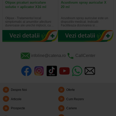
Otipax picaturi auriculare
Acustivum spray auricular X
solutie + aplicator X16 ml
20 ml
Otipax - Tratamentul local
Acustivum spray auricular este un
simptomatic al anumitor afectiuni
dispozitiv medical. Indicatii
dureroase ale urechii mijlocii, cu…
Faciliteaza dizolvarea si…
infoline@catena.ro
CallCenter
Despre Noi
Oferte
Articole
Cum Rezerv
Prospecte
Cariere