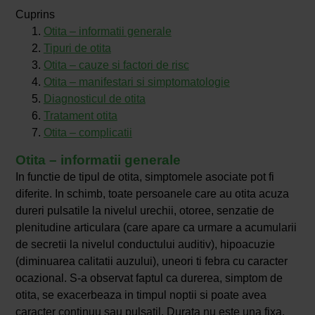
Cuprins
Otita – informatii generale
Tipuri de otita
Otita – cauze si factori de risc
Otita – manifestari si simptomatologie
Diagnosticul de otita
Tratament otita
Otita – complicatii
Otita – informatii generale
In functie de tipul de otita, simptomele asociate pot fi
diferite. In schimb, toate persoanele care au otita acuza
dureri pulsatile la nivelul urechii, otoree, senzatie de
plenitudine articulara (care apare ca urmare a acumularii
de secretii la nivelul conductului auditiv), hipoacuzie
(diminuarea calitatii auzului), uneori ti febra cu caracter
ocazional. S-a observat faptul ca durerea, simptom de
otita, se exacerbeaza in timpul noptii si poate avea
caracter continuu sau pulsatil. Durata nu este una fixa,