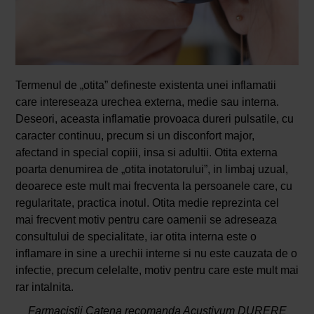
Termenul de „otita” defineste existenta unei inflamatii
care intereseaza urechea externa, medie sau interna.
Deseori, aceasta inflamatie provoaca dureri pulsatile, cu
caracter continuu, precum si un disconfort major,
afectand in special copiii, insa si adultii. Otita externa
poarta denumirea de „otita inotatorului”, in limbaj uzual,
deoarece este mult mai frecventa la persoanele care, cu
regularitate, practica inotul. Otita medie reprezinta cel
mai frecvent motiv pentru care oamenii se adreseaza
consultului de specialitate, iar otita interna este o
inflamare in sine a urechii interne si nu este cauzata de o
infectie, precum celelalte, motiv pentru care este mult mai
rar intalnita.
Farmacistii Catena recomanda Acustivum DURERE