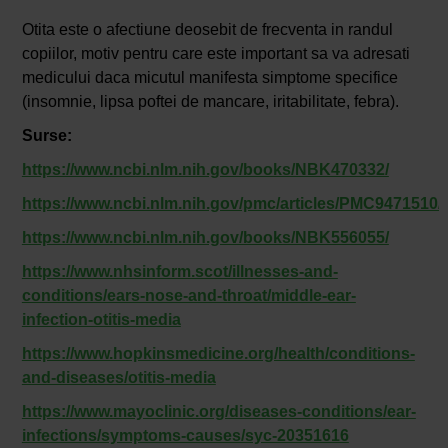
Otita este o afectiune deosebit de frecventa in randul
copiilor, motiv pentru care este important sa va adresati
medicului daca micutul manifesta simptome specifice
(insomnie, lipsa poftei de mancare, iritabilitate, febra).
Surse:
https://www.ncbi.nlm.nih.gov/books/NBK470332/
https://www.ncbi.nlm.nih.gov/pmc/articles/PMC9471510/
https://www.ncbi.nlm.nih.gov/books/NBK556055/
https://www.nhsinform.scot/illnesses-and-
conditions/ears-nose-and-throat/middle-ear-
infection-otitis-media
https://www.hopkinsmedicine.org/health/conditions-
and-diseases/otitis-media
https://www.mayoclinic.org/diseases-conditions/ear-
infections/symptoms-causes/syc-20351616