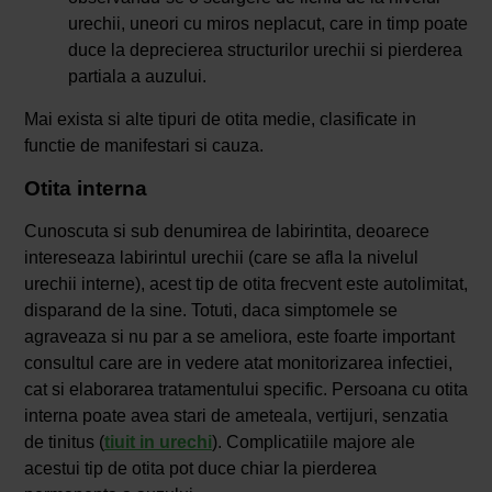
urechii, uneori cu miros neplacut, care in timp poate
duce la deprecierea structurilor urechii si pierderea
partiala a auzului.
Mai exista si alte tipuri de otita medie, clasificate in
functie de manifestari si cauza.
Otita interna
Cunoscuta si sub denumirea de labirintita, deoarece
intereseaza labirintul urechii (care se afla la nivelul
urechii interne), acest tip de otita frecvent este autolimitat,
disparand de la sine. Totuti, daca simptomele se
agraveaza si nu par a se ameliora, este foarte important
consultul care are in vedere atat monitorizarea infectiei,
cat si elaborarea tratamentului specific. Persoana cu otita
interna poate avea stari de ameteala, vertijuri, senzatia
de tinitus (
tiuit in urechi
). Complicatiile majore ale
acestui tip de otita pot duce chiar la pierderea