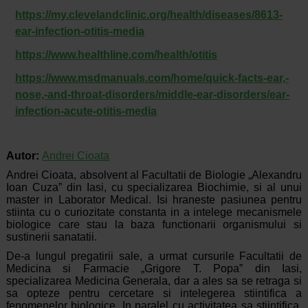
https://my.clevelandclinic.org/health/diseases/8613-
ear-infection-otitis-media
https://www.healthline.com/health/otitis
https://www.msdmanuals.com/home/quick-facts-ear,-
nose,-and-throat-disorders/middle-ear-disorders/ear-
infection-acute-otitis-media
Autor:
Andrei Cioata
Andrei Cioata, absolvent al Facultatii de Biologie „Alexandru
Ioan Cuza” din Iasi, cu specializarea Biochimie, si al unui
master in Laborator Medical. Isi hraneste pasiunea pentru
stiinta cu o curiozitate constanta in a intelege mecanismele
biologice care stau la baza functionarii organismului si
sustinerii sanatatii.
De-a lungul pregatirii sale, a urmat cursurile Facultatii de
Medicina si Farmacie „Grigore T. Popa” din Iasi,
specializarea Medicina Generala, dar a ales sa se retraga si
sa opteze pentru cercetare si intelegerea stiintifica a
fenomenelor biologice. In paralel cu activitatea sa stiintifica,