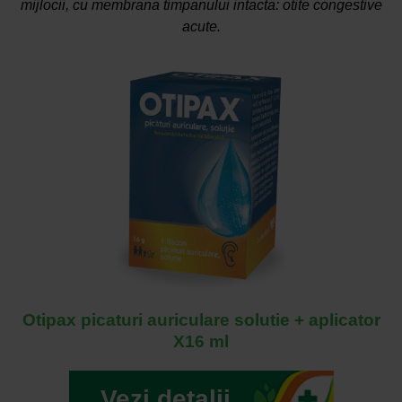
mijlocii, cu membrana timpanului intacta: otite congestive
acute.
Otipax picaturi auriculare solutie + aplicator
X16 ml
Vezi detalii