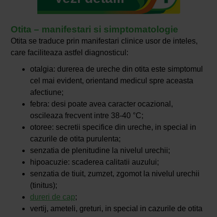
Otita – manifestari si simptomatologie
Otita se traduce prin manifestari clinice usor de inteles,
care faciliteaza astfel diagnosticul:
otalgia: durerea de ureche din otita este simptomul
cel mai evident, orientand medicul spre aceasta
afectiune;
febra: desi poate avea caracter ocazional,
oscileaza frecvent intre 38-40 °C;
otoree: secretii specifice din ureche, in special in
cazurile de otita purulenta;
senzatia de plenitudine la nivelul urechii;
hipoacuzie: scaderea calitatii auzului;
senzatia de tiuit, zumzet, zgomot la nivelul urechii
(tinitus);
dureri de cap
;
vertij, ameteli, greturi, in special in cazurile de otita