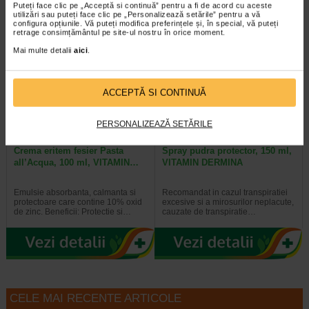
Puteți face clic pe „Acceptă si continuă” pentru a fi de acord cu aceste
utilizări sau puteți face clic pe „Personalizează setările” pentru a vă
configura opțiunile. Vă puteți modifica preferințele și, în special, vă puteți
retrage consimțământul pe site-ul nostru în orice moment.
Al 2-lea la jumătate de preț
Al 2-lea la jumătate de preț
Mai multe detalii
aici
.
ACCEPTĂ SI CONTINUĂ
PERSONALIZEAZĂ SETĂRILE
Crema eritem fesier Pasta
Spray pudra protector, 150 ml,
all’Acqua, 100 ml, VITAMIN…
VITAMIN DERMINA
Emulsie absorbanta, calmanta si
Recomandat in cazul transpiratiei
protectoare care contine 10% oxid
excesive si a mirosurilor neplacute,
de zinc. Beneficii: Protectie si…
cauzate de transpiratie…
CELE MAI RECENTE ARTICOLE