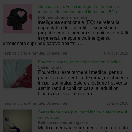
Cum sa va dezvoltati inteligenta emotionala:
metode prin care va puteti imbunatati EQ-ul
Boli neurologice si psihice
Inteligenta emotionala (EQ) se refera la
capacitatea de a identifica si gestiona
propriile emotii, precum si emotiile celorlalti.
In general, se spune ca inteligenta
emotionala cuprinde cateva abilitati:…
Timp de citire:
4 minute, 39 secunde
6 august 2026
Enurezis: cauze, factori declansatori si solutii
Sistem urinar
Enurezisul este termenul medical pentru
pierderea accidentala de urina, de obicei in
timpul somnului. Este o afectiune frecventa
atat in randul copiilor, cat si al adultilor.
Enurezisul este considerat…
Timp de citire:
4 minute, 32 secunde
28 iulie 2026
Senzatia de prea plin: cand indica o afectiune si
cum o tratati
Boli ale sistemului digestiv
Multi oameni au experimentat macar o data