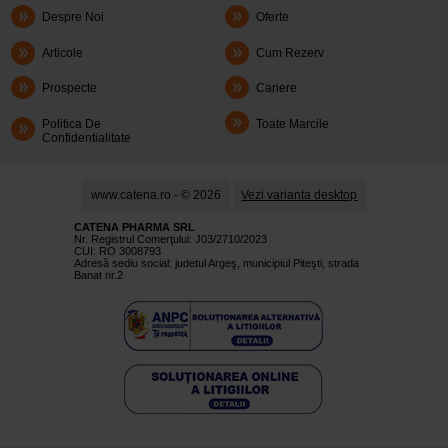
Despre Noi
Oferte
Articole
Cum Rezerv
Prospecte
Cariere
Politica De
Toate Marcile
Confidentialitate
www.catena.ro - © 2026
Vezi varianta desktop
CATENA PHARMA SRL
Nr. Registrul Comerţului: J03/2710/2023
CUI: RO 3008793
Adresă sediu social: judetul Argeş, municipiul Piteşti, strada
Banat nr.2