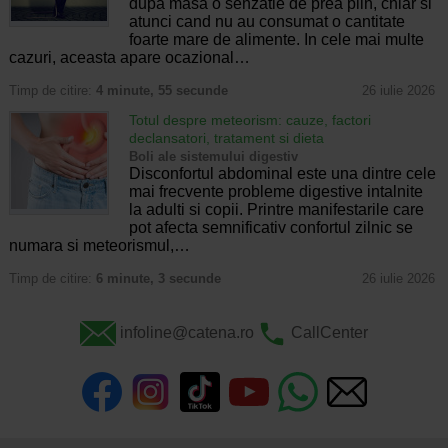
dupa masa o senzatie de prea plin, chiar si
atunci cand nu au consumat o cantitate
foarte mare de alimente. In cele mai multe
cazuri, aceasta apare ocazional…
Timp de citire:
4 minute, 55 secunde
26 iulie 2026
Totul despre meteorism: cauze, factori
declansatori, tratament si dieta
Boli ale sistemului digestiv
Disconfortul abdominal este una dintre cele
mai frecvente probleme digestive intalnite
la adulti si copii. Printre manifestarile care
pot afecta semnificativ confortul zilnic se
numara si meteorismul,…
Timp de citire:
6 minute, 3 secunde
26 iulie 2026
infoline@catena.ro
CallCenter